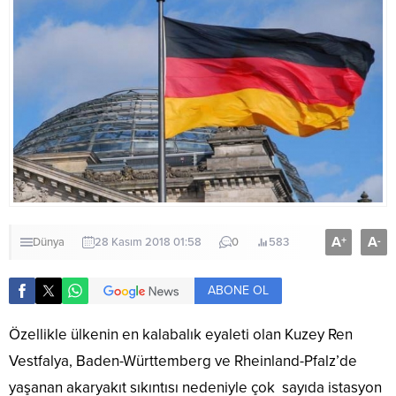
A
A
+
-
Dünya
28 Kasım 2018 01:58
0
583
ABONE OL
Özellikle ülkenin en kalabalık eyaleti olan Kuzey Ren
Vestfalya, Baden-Württemberg ve Rheinland-Pfalz’de
yaşanan akaryakıt sıkıntısı nedeniyle çok sayıda istasyon