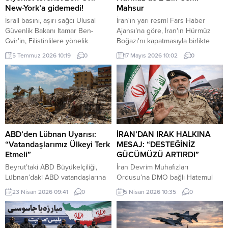
New-York’a gidemedi!
Mahsur
İsrail basını, aşırı sağcı Ulusal
İran'ın yarı resmi Fars Haber
Güvenlik Bakanı Itamar Ben-
Ajansı’na göre, İran'ın Hürmüz
Gvir'in, Filistinlilere yönelik
Boğazı'nı kapatmasıyla birlikte
politika ve uygulamaları nedeniyle
bölgede yaklaşık iki bin gemi ve
5 Temmuz 2026 10:19
0
17 Mayıs 2026 10:02
0
"gözaltına alınma" endişesiyle bu
20 bin gemi personeli mahsur
hafta New York'a yapacağı ziyareti
kaldı.
iptal ettiğini ileri sürdü.
ABD’den Lübnan Uyarısı:
İRAN’DAN IRAK HALKINA
“Vatandaşlarımız Ülkeyi Terk
MESAJ: “DESTEĞİNİZ
Etmeli”
GÜCÜMÜZÜ ARTIRDI”
Beyrut’taki ABD Büyükelçiliği,
İran Devrim Muhafızları
Lübnan’daki ABD vatandaşlarına
Ordusu’na DMO bağlı Hatemul
güvenlik durumunun hızla
Enbiya Merkez Karargahı
23 Nisan 2026 09:41
0
5 Nisan 2026 10:35
0
değişebileceği uyarısında
Sözcüsü İbrahim Zülfikari,
bulunarak, ticari uçuşlar hâlâ
Hürmüz Boğazı üzerinden
devam ederken ülkeden
uygulanan kısıtlamalara ilişkin