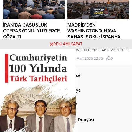
ayrılmalarını tavsiye etti.
yaptığı açıklamada, Irak’ın bu
kısıtlamalardan muaf tutulacağını
belirtti.
İRAN’DA CASUSLUK
MADRİD’DEN
OPERASYONU: YÜZLERCE
WASHINGTON’A HAVA
GÖZALTI
SAHASI ŞOKU: İSPANYA
KAPILARI KAPATTI!
Gilan eyaletinde yürütülen
REKLAMI KAPAT
operasyonlarda, ABD ve İsrail
İspanya hükümeti, ABD ve İsrail’in
adına faaliyet yürüttükleri öne
İran’a yönelik saldırılarına katılan
5 Nisan 2026 10:31
0
30 Mart 2026 22:36
0
sürülen 101 kişi daha gözaltına
Amerikan uçaklarına hava
alındı.
sahasını kapatma kararı aldı.
Anasayfa
Güncel
Siyaset
Dünya
Spor
MHP
Kültür-Sanat
Türk Dünyası