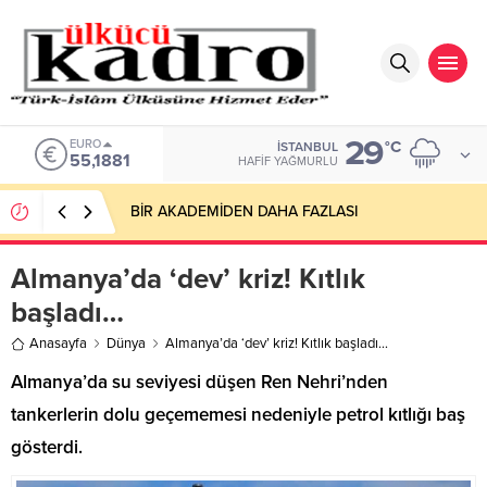
29
EURO
°C
İSTANBUL
55,1881
HAFIF YAĞMURLU
BİR AKADEMİDEN DAHA FAZLASI
Almanya’da ‘dev’ kriz! Kıtlık
başladı…
Anasayfa
Dünya
Almanya’da ‘dev’ kriz! Kıtlık başladı…
Almanya’da su seviyesi düşen Ren Nehri’nden
tankerlerin dolu geçememesi nedeniyle petrol kıtlığı baş
gösterdi.