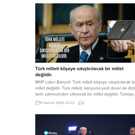
Türk milleti köşeye sıkıştırılacak bir millet
değildir.
MHP Lideri Bahçeli: Türk milleti köşeye sıkıştırılacak bi
millet değildir. Türk milleti, karşısına yedi düvel de dizi
tarih sahnesinden silinecek bir millet değildir. Türkiye,
ham hayaller kurulup çizilen haritaların kenarına
9 Haziran 2026 23:22
0
sıkıştırılacak, eline bir avuç toprak verilip denizlerinde
koparılacak bir ülke değildir. Devlet Bahçeli MHP TB
Grup Toplantısı’nda Türkiye’nin gündemine ve...