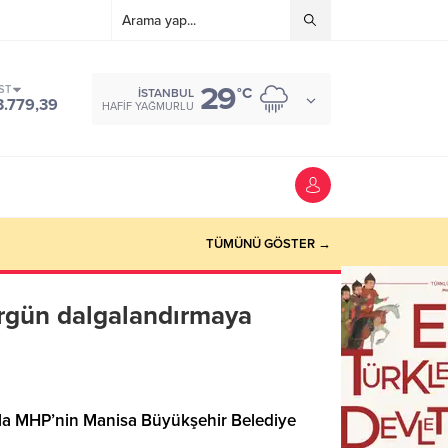
29
ST
°C
İSTANBUL
3.779,39
HAFIF YAĞMURLU
TÜMÜNÜ GÖSTER →
Ergün dalgalandırmaya
yla MHP’nin Manisa Büyükşehir Belediye