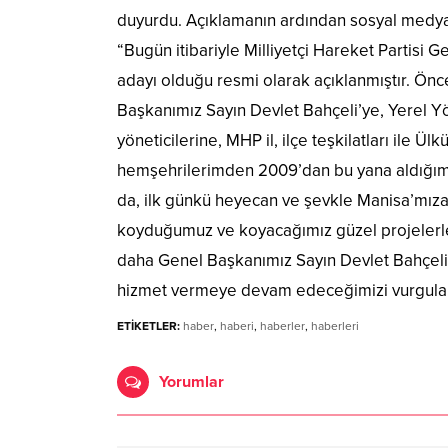
duyurdu. Açıklamanın ardından sosyal medya
“Bugün itibariyle Milliyetçi Hareket Partis
adayı olduğu resmi olarak açıklanmıştır. Önc
Başkanımız Sayın Devlet Bahçeli’ye, Yerel 
yöneticilerine, MHP il, ilçe teşkilatları ile Ü
hemşehrilerimden 2009’dan bu yana aldığım
da, ilk günkü heyecan ve şevkle Manisa’mıza e
koyduğumuz ve koyacağımız güzel projelerle 
daha Genel Başkanımız Sayın Devlet Bahçeli
hizmet vermeye devam edeceğimizi vurgulama
ETİKETLER:
haber
,
haberi
,
haberler
,
haberleri
Yorumlar