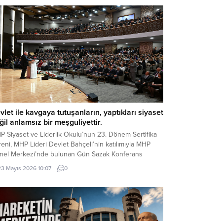
vlet ile kavgaya tutuşanların, yaptıkları siyaset
ğil anlamsız bir meşguliyettir.
P Siyaset ve Liderlik Okulu’nun 23. Dönem Sertifika
eni, MHP Lideri Devlet Bahçeli’nin katılımıyla MHP
nel Merkezi’nde bulunan Gün Sazak Konferans
lonu’nda gerçekleştirildi. Törende konuşan MHP Lideri
23 Mayıs 2026 10:07
0
let Bahçeli, gündeme ilişkin önemli
ğerlendirmelerde bulundu: Değerli Dava
kadaşlarım, Muhterem Hanımefendiler, Beyefendiler,
tifika Almaya Hak Kazanmış Değerli Kardeşlerim,
ın Basın Mensupları, Türkçe...