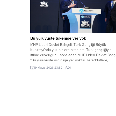
Bu yürüyüşte tükenişe yer yok
MHP Lideri Devlet Bahçeli, Türk Gençliği Büyük
Kurultayı’nda yüz binlere hitap etti. Türk gençliğiyle
iftihar duyduğunu ifade eden MHP Lideri Devlet Bahçe
“Bu yürüyüşte yılgınlığa yer yoktur. Tereddütlere,
teslimiyete, tükenişe yer yoktur” dedi. MHP Lideri Dev
19 Mayıs 2026 23:32
0
Bahçeli, Ülkü Ocakları Eğitim ve Kültür Vakfı Genel
Merkezi tarafından düzenlenen Türk Gençliği Büyük...