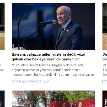
Bayram, yalnızca gülen yüzlerin değil; yüzü
De
gülsün diye bekleyenlerin de bayramıdır
de
r
MHP Lideri Devlet Bahçeli “Bugün bizlere düşen,
MH
lse
bayramın manasını yalnızca kendi hanelerimize
Tör
hapsetmemek; bu mübarek iklimi yetimin başını okşayan
Ge
ele, yoksulun sofrasına uzanan lokmaya, yaşlının duasını
Sa
26 Mayıs 2026 14:23
0
n
alan güler yüze, yalnızın kapısını çalan muhabbete
Dev
MM
dönüştürmektir. Çünkü bayram, yalnızca gülen yüzlerin
de
değil; yüzü gülsün diye bekleyenlerin de bayramıdır.
Ar
Bayram, yalnızca varlık içinde...
Ser
Say