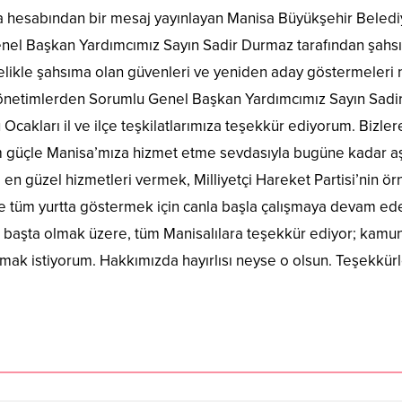
 hesabından bir mesaj yayınlayan Manisa Büyükşehir Belediye
i Genel Başkan Yardımcımız Sayın Sadir Durmaz tarafından şa
elikle şahsıma olan güvenleri ve yeniden aday göstermeleri n
Yönetimlerden Sorumlu Genel Başkan Yardımcımız Sayın Sadi
lkü Ocakları il ve ilçe teşkilatlarımıza teşekkür ediyorum. Biz
 güçle Manisa’mıza hizmet etme sevdasıyla bugüne kadar aş
n güzel hizmetleri vermek, Milliyetçi Hareket Partisi’nin örn
tüm yurtta göstermek için canla başla çalışmaya devam edec
 başta olmak üzere, tüm Manisalılara teşekkür ediyor; kamu
k istiyorum. Hakkımızda hayırlısı neyse o olsun. Teşekkür