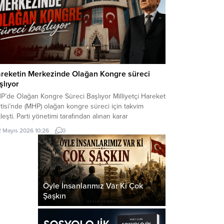
reketin Merkezinde Olağan Kongre süreci
şlıyor
P’de Olağan Kongre Süreci Başlıyor Milliyetçi Hareket
tisi’nde (MHP) olağan kongre süreci için takvim
leşti. Parti yönetimi tarafından alınan karar
rultusunda, teşkilat kongreleri Mayıs ayında
2 Mayıs 2026 10:26
0
latılacak. İlçe ve İl Kongreleri Başlıyor MHP Genel
kan Yardımcısı Semih Yalçın tarafından yapılan
klamada, 27 Nisan 2026 tarihinde gerçekleştirilen
kez Yönetim Kurulu toplantısında kongre...
Öyle İnsanlarımız Var Ki Çok
Şaşkın