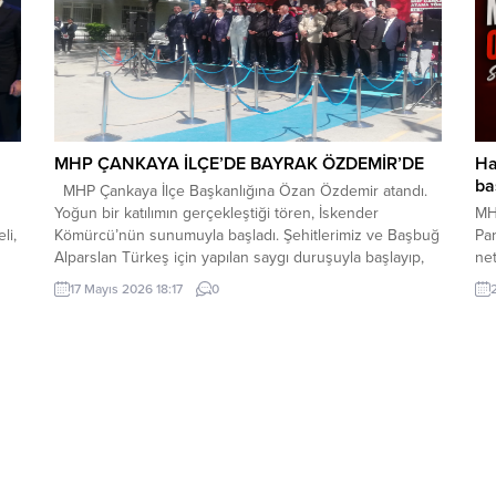
MHP ÇANKAYA İLÇE’DE BAYRAK ÖZDEMİR’DE
Ha
ba
MHP Çankaya İlçe Başkanlığına Özan Özdemir atandı.
Yoğun bir katılımın gerçekleştiği tören, İskender
MH
li,
Kömürcü’nün sunumuyla başladı. Şehitlerimiz ve Başbuğ
Par
Alparslan Türkeş için yapılan saygı duruşuyla başlayıp,
net
let
İstiklal Marşımız ve Kuran-ı Kerim okunmasıyla devam
doğ
17 Mayıs 2026 18:17
0
etti. Yeni İlçe Başkanı Ozan Özdemir kürsüye gelerek
baş
kısa bir konuşma yaptı. Misafirlere hoşgeldiniz, şerefler
Baş
verdiniz...
açı
Mer