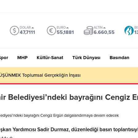
DOLAR
EURO
ALTIN
BI
47,7111
55,1881
6.660,55
1
Spor
MHP
Kültür-Sanat
Türk Dünyası
Basından
ŞÜNMEK Toplumsal Gerçekliğin İnşası
r Belediyesi’ndeki bayrağını Cengiz 
ediyesi’ndeki bayrağını Cengiz Ergün dalgalandırmaya devam edecek
kan Yardımcısı Sadir Durmaz, düzenlediği basın toplantısı