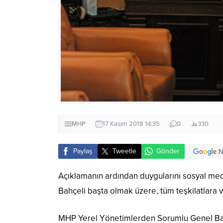
MHP
17 Kasım 2018 14:35
0
330
Paylaş
Tweetle
Gönder
Açıklamanın ardından duygularını sosyal m
Bahçeli başta olmak üzere, tüm teşkilatlara v
MHP Yerel Yönetimlerden Sorumlu Genel Baş