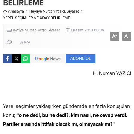
BELİRLEME
Anasayfa
Hayriye Nurcan Yazıcı
,
Siyaset
YEREL SEÇİMLER VE ADAY BELİRLEME
Hayriye Nurcan Yazıcı
Siyaset
3 Kasım 2018 00:34
A
A
+
-
0
424
ABONE OL
H. Nurcan YAZICI
Yerel seçimler yaklaşırken gündemde en fazla konuşulan
konu;
“o ne dedi, bu ne dedi?, kim nasıl, ne cevap verdi.
Partiler arasında ittifak olacak mı, olmayacak mı?”