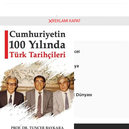
Henüz yorum yapılmamış. İlk yorumu yukarıdaki form
REKLAMI KAPAT
aracılığıyla siz yapabilirsiniz.
Anasayfa
Güncel
Siyaset
Dünya
Spor
MHP
Kültür-Sanat
Türk Dünyası
Basından