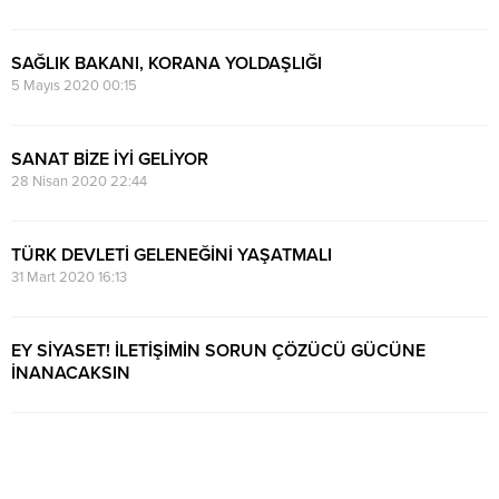
SAĞLIK BAKANI, KORANA YOLDAŞLIĞI
5 Mayıs 2020 00:15
SANAT BİZE İYİ GELİYOR
28 Nisan 2020 22:44
TÜRK DEVLETİ GELENEĞİNİ YAŞATMALI
31 Mart 2020 16:13
EY SİYASET! İLETİŞİMİN SORUN ÇÖZÜCÜ GÜCÜNE
İNANACAKSIN
15 Ocak 2020 00:20