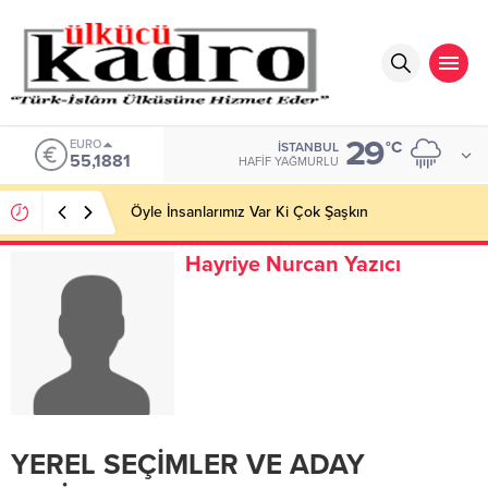
29
ALTIN
°C
İSTANBUL
6.660,55
HAFIF YAĞMURLU
Öyle İnsanlarımız Var Ki Çok Şaşkın
Hayriye Nurcan Yazıcı
YEREL SEÇİMLER VE ADAY