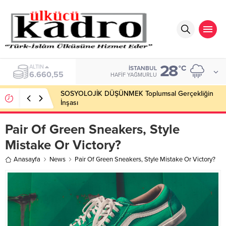
28
BIST
°C
İSTANBUL
13.779,39
HAFIF YAĞMURLU
SOSYOLOJİK DÜŞÜNMEK Toplumsal Gerçekliğin
İnşası
Pair Of Green Sneakers, Style
Mistake Or Victory?
Anasayfa
News
Pair Of Green Sneakers, Style Mistake Or Victory?