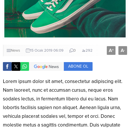
A
A
+
-
News
15 Ocak 2019 06:09
0
292
ABONE OL
L
orem ipsum dolor sit amet, consectetur adipiscing elit.
Nam laoreet, nunc et accumsan cursus, neque eros
sodales lectus, in fermentum libero dui eu lacus. Nam
lobortis facilisis sapien non aliquet. Aenean ligula urna,
vehicula placerat sodales vel, tempor et orci. Donec
molestie metus a sagittis condimentum. Duis vulputate