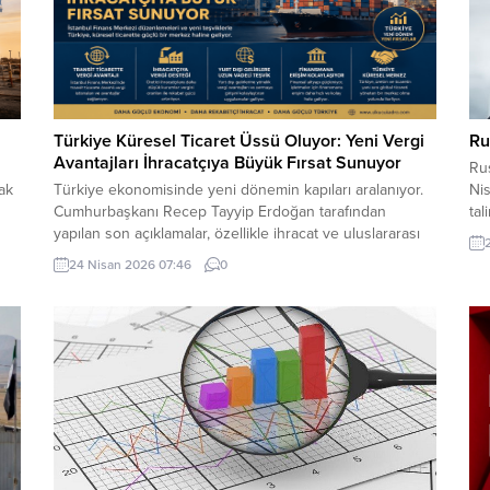
Türkiye Küresel Ticaret Üssü Oluyor: Yeni Vergi
Ru
Avantajları İhracatçıya Büyük Fırsat Sunuyor
Ru
ak
Türkiye ekonomisinde yeni dönemin kapıları aralanıyor.
Nis
Cumhurbaşkanı Recep Tayyip Erdoğan tarafından
tal
yapılan son açıklamalar, özellikle ihracat ve uluslararası
ticaret alanında faaliyet gösteren firmalar için dikkat
24 Nisan 2026 07:46
0
im
çekici fırsatlar barındırıyor. İstanbul Finans Merkezi
merkezli yeni düzenlemeler, Türkiye’nin küresel ticarette
daha aktif rol almasını hedeflerken, vergi avantajları ve
finansal teşvikler iş dünyasında yeni...