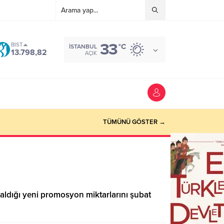
33
BIST
°C
İSTANBUL
13.798,82
AÇIK
TÜMÜNÜ GÖSTER →
 aldığı yeni promosyon miktarlarını şubat