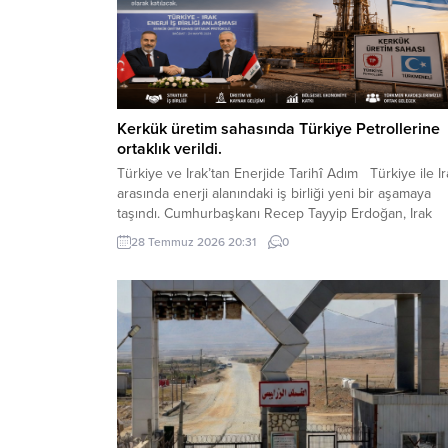
Kerkük üretim sahasında Türkiye Petrollerine
ortaklık verildi.
Türkiye ve Irak’tan Enerjide Tarihî Adım Türkiye ile Ir
arasında enerji alanındaki iş birliği yeni bir aşamaya
taşındı. Cumhurbaşkanı Recep Tayyip Erdoğan, Irak
Başbakanı Ali ez-Zeydi ile Ankara’da gerçekleştirilen
28 Temmuz 2026 20:31
0
görüşmenin ardından yaptığı açıklamada, Kerkük üret
sahasında Türkiye Petrolleri Anonim Ortaklığına TPAO
ortaklık verildiğini duyurdu. Erdoğan, imzalanan
anlaşmayı “enerji alanındaki...