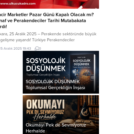
ncir Marketler Pazar Günü Kapalı Olacak mı?
naf ve Perakendeciler Tarihi Mutabakata
rdı!
kara, 25 Aralık 2025 – Perakende sektöründe büyük
 gelişme yaşandı! Türkiye Perakendeciler
derasyonu (TPF) ve Türkiye Esnaf ve Sanatkarları
25 Aralık 2025 19:43
0
federasyonu (TESK) iş birliğiyle düzenlenen “Aileyle
ar: Birlikte Tatil, Güçlü Toplum” başlıklı çalıştayda,
af, sanatkarlar ve zincir market temsilcileri pazar
ü zincir marketlerin kapalı olması konusunda ortak
abakata vardı. TPF...
SOSYOLOJİK DÜŞÜNMEK
Toplumsal Gerçekliğin İnşası
Okumayı Pek de Sevmiyoruz
Herhalde