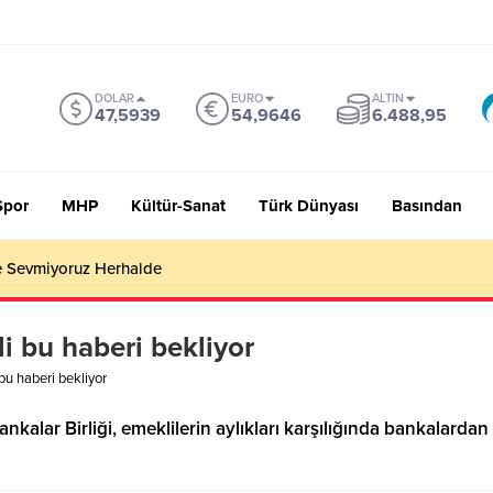
DOLAR
EURO
ALTIN
47,5939
54,9646
6.488,95
Spor
MHP
Kültür-Sanat
Türk Dünyası
Basından
 Sevmiyoruz Herhalde
li bu haberi bekliyor
 bu haberi bekliyor
kalar Birliği, emeklilerin aylıkları karşılığında bankalardan