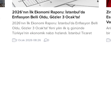
2026’nın İlk Ekonomi Raporu: İstanbul’da
Zi
Enflasyon Belli Oldu, Gözler 3 Ocak’ta!
Es
ı
Va
2026’nın İlk Ekonomi Raporu: İstanbul’da Enflasyon Belli
Oldu, Gözler 3 Ocak’ta! Yeni yılın ilk iş gününde
An
Türkiye’nin ekonomik nabzı hızlandı. İstanbul Ticaret
bir
Odası (İTO), 2025’in son enflasyon verilerini açıkladı. Bu
Fe
2 Ocak 2026 08:26
0
veri, yarın TÜİK tarafından açıklanacak resmi rakamlar ve
Kon
milyonlarca memur ile emeklinin zam oranı için en güçlü
Paz
sinyal niteliğinde. 📈...
esn
gün
mut