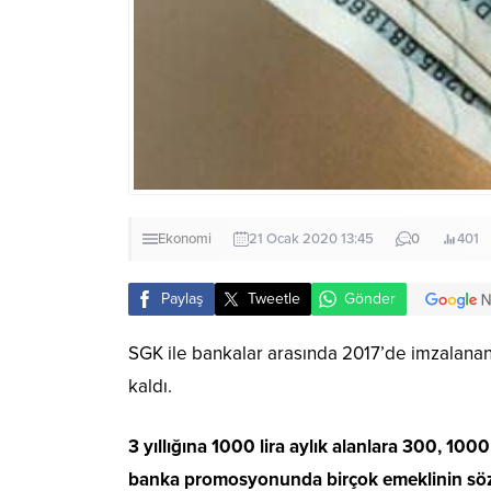
Ekonomi
21 Ocak 2020 13:45
0
401
Paylaş
Tweetle
Gönder
SGK ile bankalar arasında 2017’de imzalanan
kaldı.
3 yıllığına 1000 lira aylık alanlara 300, 1000 
banka promosyonunda birçok emeklinin sözle