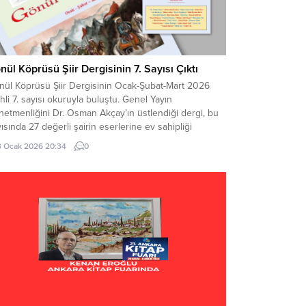
nül Köprüsü Şiir Dergisinin 7. Sayısı Çıktı
nül Köprüsü Şiir Dergisinin Ocak-Şubat-Mart 2026
ihli 7. sayısı okuruyla buluştu. Genel Yayın
etmenliğini Dr. Osman Akçay’ın üstlendiği dergi, bu
ısında 27 değerli şairin eserlerine ev sahipliği
parak edebiyatseverlere zengin bir içerik sunuyor.
3 Ocak 2026 20:34
0
ginin bu özel sayısında; Türk mitolojisinde ve
biyatında birliği, idealleri ve ulaşılmaz hedefleri
geleyen kadim motif...