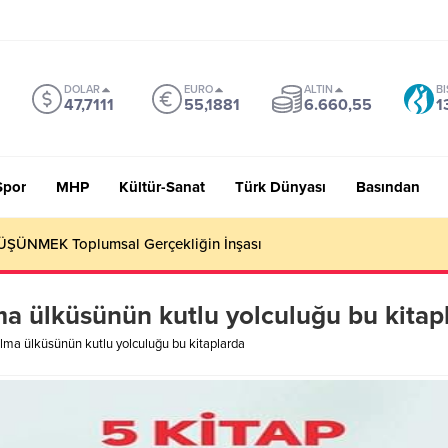
DOLAR
EURO
ALTIN
BI
47,7111
55,1881
6.660,55
1
Spor
MHP
Kültür-Sanat
Türk Dünyası
Basından
ŞÜNMEK Toplumsal Gerçekliğin İnşası
Elma ülküsünün kutlu yolculuğu bu kitap
l Elma ülküsünün kutlu yolculuğu bu kitaplarda