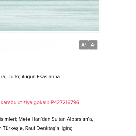
A
A
+
-
ara, Türkçülüğün Esaslarına…
azi-karabulut-ziya-gokalp-P427216796
 isimleri; Mete Han’dan Sultan Alparslan’a,
Türkeş’e, Rauf Denktaş’a ilginç