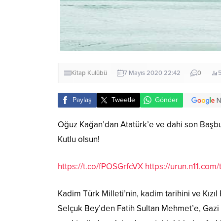
Kitap Kulübü
7 Mayıs 2020 22:42
0
Paylaş
Tweetle
Gönder
Oğuz Kağan’dan Atatürk’e ve dahi son Başbuğ
Kutlu olsun!
https://t.co/fPOSGrfcVX
https://urun.n11.com
Kadim Türk Milleti’nin, kadim tarihini ve Kız
Selçuk Bey’den Fatih Sultan Mehmet’e, Gazi