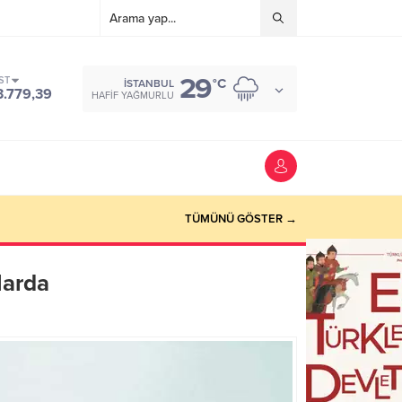
29
ST
°C
İSTANBUL
3.779,39
HAFIF YAĞMURLU
TÜMÜNÜ GÖSTER →
larda