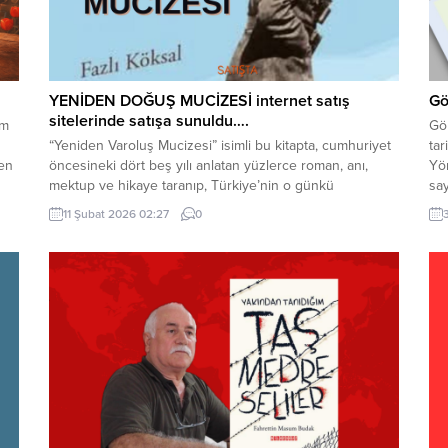
YENİDEN DOĞUŞ MUCİZESİ internet satış
Gö
sitelerinde satışa sunuldu….
ım
Gö
“Yeniden Varoluş Mucizesi” isimli bu kitapta, cumhuriyet
tar
den
öncesineki dört beş yılı anlatan yüzlerce roman, anı,
Yön
mektup ve hikaye taranıp, Türkiye’nin o günkü
say
koşullarını ve insan manzarasını anlatan çarpıcı bölümler
ya
11 Şubat 2026 02:27
0
alıntılanarak Türkiye’nin bir fotoğrafı çekilmeye
Der
çalışılmıştır. O yıllarda Mustafa Kemal önderliğindeki
ede
“Kuvvacılar”; yokluk, yoksulluk ve hastalıkla boğuşan bir
sim
ülkede yılgın, bıkkın,...