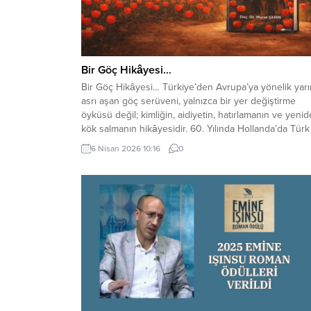
Bir Göç Hikâyesi…
Bir Göç Hikâyesi… Türkiye’den Avrupa’ya yönelik yar
asrı aşan göç serüveni, yalnızca bir yer değiştirme
öyküsü değil; kimliğin, aidiyetin, hatırlamanın ve yeni
kök salmanın hikâyesidir. 60. Yılında Hollanda’da Türk
Olmak” adlı eser, bu çok katmanlı süreci hem bireysel
6 Nisan 2026 10:16
0
hem toplumsal boyutlarıyla ele alan, okuru bir
yolculuğun tanıklığına davet eden güçlü...