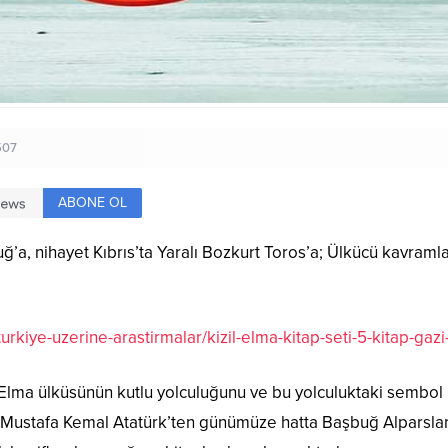
507
ABONE OL
’a, nihayet Kıbrıs’ta Yaralı Bozkurt Toros’a; Ülkücü kavraml
/turkiye-uzerine-arastirmalar/kizil-elma-kitap-seti-5-kitap-g
ıl Elma ülküsünün kutlu yolculuğunu ve bu yolculuktaki sembol
 Mustafa Kemal Atatürk’ten günümüze hatta Başbuğ Alparslan 