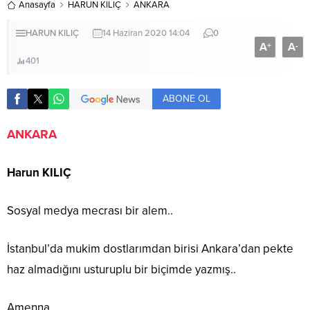
Anasayfa
HARUN KILIÇ
ANKARA
HARUN KILIÇ
14 Haziran 2020 14:04
0
A
A
+
-
401
ABONE OL
ANKARA
Harun KILIÇ
Sosyal medya mecrası bir alem..
İstanbul’da mukim dostlarımdan birisi Ankara’dan pekte
haz almadığını usturuplu bir biçimde yazmış..
Amenna..