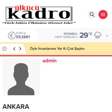
29
EURO
°C
İSTANBUL
55,1881
HAFIF YAĞMURLU
Öyle İnsanlarımız Var Ki Çok Şaşkın
admin
ANKARA