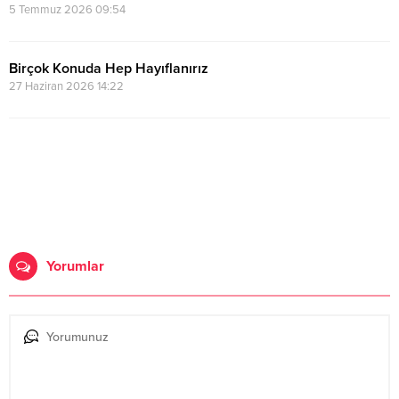
5 Temmuz 2026 09:54
Birçok Konuda Hep Hayıflanırız
27 Haziran 2026 14:22
Yorumlar