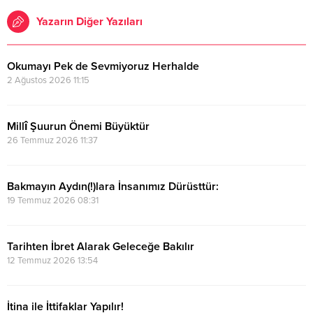
Yazarın Diğer Yazıları
Okumayı Pek de Sevmiyoruz Herhalde
2 Ağustos 2026 11:15
Millî Şuurun Önemi Büyüktür
26 Temmuz 2026 11:37
Bakmayın Aydın(!)lara İnsanımız Dürüsttür:
19 Temmuz 2026 08:31
Tarihten İbret Alarak Geleceğe Bakılır
12 Temmuz 2026 13:54
İtina ile İttifaklar Yapılır!