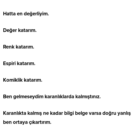
Hatta en değerliyim.
Değer katarım.
Renk katarım.
Espiri katarım.
Komiklik katarım.
Ben gelmeseydim karanlıklarda kalmıştınız.
Karanlıkta kalmış ne kadar bilgi belge varsa doğru yanlış
ben ortaya çıkartırım.