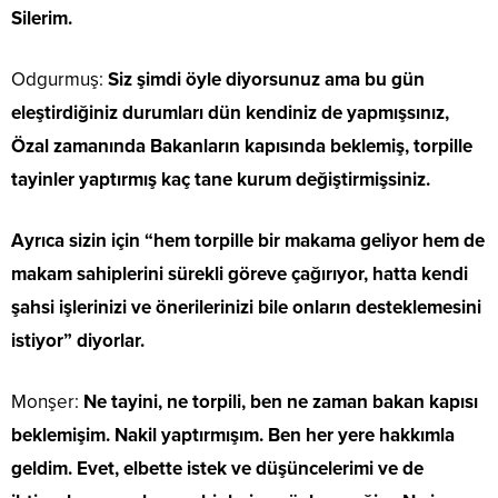
Silerim.
Odgurmuş:
Siz şimdi öyle diyorsunuz ama bu gün
eleştirdiğiniz durumları dün kendiniz de yapmışsınız,
Özal zamanında Bakanların kapısında beklemiş, torpille
tayinler yaptırmış kaç tane kurum değiştirmişsiniz.
Ayrıca sizin için “hem torpille bir makama geliyor hem de
makam sahiplerini sürekli göreve çağırıyor, hatta kendi
şahsi işlerinizi ve önerilerinizi bile onların desteklemesini
istiyor” diyorlar.
Monşer:
Ne tayini, ne torpili, ben ne zaman bakan kapısı
beklemişim. Nakil yaptırmışım. Ben her yere hakkımla
geldim. Evet, elbette istek ve düşüncelerimi ve de