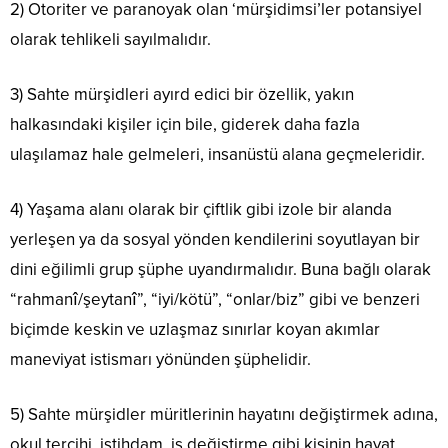
2) Otoriter ve paranoyak olan ‘mürşidimsi’ler potansiyel
olarak tehlikeli sayılmalıdır.
3) Sahte mürşidleri ayırd edici bir özellik, yakın
halkasındaki kişiler için bile, giderek daha fazla
ulaşılamaz hale gelmeleri, insanüstü alana geçmeleridir.
4) Yaşama alanı olarak bir çiftlik gibi izole bir alanda
yerleşen ya da sosyal yönden kendilerini soyutlayan bir
dini eğilimli grup şüphe uyandırmalıdır. Buna bağlı olarak
“rahmanî/şeytanî”, “iyi/kötü”, “onlar/biz” gibi ve benzeri
biçimde keskin ve uzlaşmaz sınırlar koyan akımlar
maneviyat istismarı yönünden şüphelidir.
5) Sahte mürşidler müritlerinin hayatını değiştirmek adına,
okul tercihi, istihdam, iş değiştirme gibi kişinin hayat