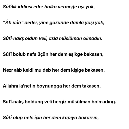
Sûfîlik iddiası eder halka vermeğe aşı yok,
“Âh-vâh” derler, yine gözünde damla yaşı yok,
Sûfî-nakş oldun veli, asla müslüman olmadın.
Sûfî bolub nefs üçün her dem eşikge bakasen,
Nezr alıb keldi mu deb her dem kişige bakasen,
Allahnı la’netin boynungga her dem takasen,
Sufî-nakş boldung veli hergiz müsülman bolmadıng.
Sûfî olup nefs için her dem kapıya bakarsın,