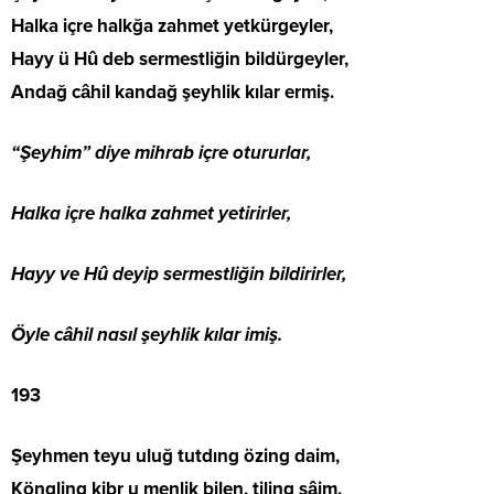
Halka içre halkğa zahmet yetkürgeyler,
Hayy ü Hû deb sermestliğin bildürgeyler,
Andağ câhil kandağ şeyhlik kılar ermiş.
“Şeyhim” diye mihrab içre otururlar,
Halka içre halka zahmet yetirirler,
Hayy ve Hû deyip sermestliğin bildirirler,
Öyle câhil nasıl şeyhlik kılar imiş.
193
Şeyhmen teyu uluğ tutdıng özing daim,
Köngling kibr u menlik bilen, tiling sâim.