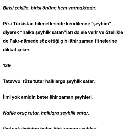
Birisi çekilip, birisi önüne hem varmaktadır.
Pîr-i Türkistan hikmetlerinde kendilerine “şeyhim”
diyerek “halka şeyhlik satan”ları da ele verir ve özellikle
de Fakr-nâmede söz ettiği gibi âhir zaman fitnelerine
dikkat çeker:
129
Tatavvu’ rûze tutar halklarga şeyhlik satar,
İlmi yok amidin beter âhir zaman şeyhleri.
Nafile oruç tutar, halklara şeyhlik satar,
İlmi yok âmâdan beter, âhir zaman şeyhleri.