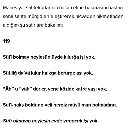
Maneviyat sahtekârlarının halkın eline bakmasını baştan
sona sahte mürşidleri eleştirerek hicveden hikmetinden
aldığım şu satırlara bakalım:
119
Sûfî bolmay neylesün üyde kılurğa işi yok,
Sûfiliğ da’vâ kılur halkga berürge aşı yok,
“Âh” ü “vâh” derler, yene közide katre yaşı yok,
Sufî-nakş boldung veli hergiz müsülman bolmadıng.
Sûfî olmayıp neylesin evde yapacak işi yok,