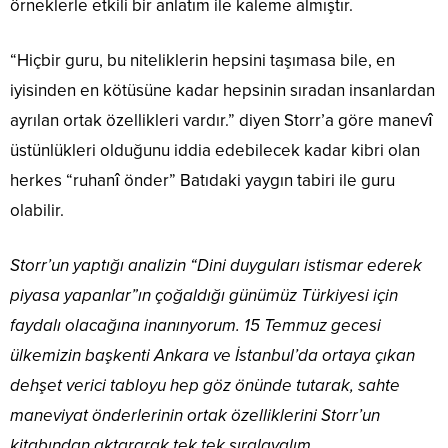
örneklerle etkili bir anlatım ile kaleme almıştır.
“Hiçbir guru, bu niteliklerin hepsini taşımasa bile, en
iyisinden en kötüsüne kadar hepsinin sıradan insanlardan
ayrılan ortak özellikleri vardır.” diyen Storr’a göre manevî
üstünlükleri olduğunu iddia edebilecek kadar kibri olan
herkes “ruhanî önder” Batıdaki yaygın tabiri ile guru
olabilir.
Storr’un yaptığı analizin “Dini duyguları istismar ederek
piyasa yapanlar”ın çoğaldığı günümüz Türkiyesi için
faydalı olacağına inanınyorum. 15 Temmuz gecesi
ülkemizin başkenti Ankara ve İstanbul’da ortaya çıkan
dehşet verici tabloyu hep göz önünde tutarak, sahte
maneviyat önderlerinin ortak özelliklerini Storr’un
kitabından aktararak tek tek sıralayalım.