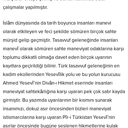
çalışmalar yapılmıştır.
İslâm dünyasında da tarih boyunca insanları manevi
olarak etkileyen ve feci şekilde sömüren birçok sahte
mürşid gelip geçmiştir. Tasavvuf geleneğinde insanları
manevî olarak sömüren sahte maneviyat odaklarına karşı
toplumu dikkatli olmağa davet eden birçok uyarının
kayıtlara geçirildiği bilinir. Türk tasavvuf geleneğinin en
kadim ekollerinden Yesevîlik yolu ve bu yolun kurucusu
Ahmed Yesevî’nin Divân-ı Hikmet eserinde insanları
maneviyat sahtekârlığına karşı uyaran pek çok satır kayda
girmiştir. Bu yazımda uyarılarının bir kısmını sunarak
insanımızı, dokuz asır öncesinden bizleri maneviyat
istismarcılarına karşı uyaran Pîr-i Türkistan Yesevî’nin
asırlar öncesinde bugüne seslenen hikmetlerine kulak