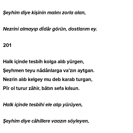
Şeyhim diye kişinin malını zorla alan,
Nezrini almayıp dîdâr görün, dostlarım ey.
201
Halk içinde tesbih kolga alıb yürgen,
Şeyhmen teyu nâdânlarga va’zın aytgan.
Nezrin alıb kelgey mu deb karab turgan,
Pîr ol turur zâhir, bâtın sefa kılsun.
Halk içinde tesbihi ele alıp yürüyen,
Şeyhim diye câhillere vaazın söyleyen,