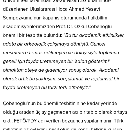
Üniversitesi tarafından 28-29 Nisan 2016 tarihinde
düzenlenen Uluslararası Hoca Ahmed Yesevî
Sempozyumu’nun kapanış oturumunda halkbilim
akademisyenlerimizden Prof. Dr. Özkul Çobanoğlu
önemli bir tesbitte bulundu:
“Bu tür akademik etkinlikler,
adeta bir arkeolojik çalışmaya dönüştü. Güncel
meselelere temas edilmeyen ve dolayısıyla toplumun
geneli için fayda üretemeyen bir ‘salon gösterimi’
olmaktan öteye de gidemiyor sonuç olarak. Akademi
olarak artık bu yaklaşımı sorgulamalı ve toplumsal bir
fayda üretmeyen bu tarzı terk etmeliyiz.”
Çobanoğlu’nun bu önemli tesbitinin ne kadar yerinde
olduğu aradan üç ay geçmeden acı bir tablo olarak ortaya
çıktı. FETÖ/PDY adı verilen bozguncu yapılanmanın Türk
milletinin öz evladını, nasıl olup da kendi halkına kurşun