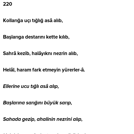
220
Kollarığa uçı tığlığ asâ alıb,
Başlarıga destarını kette kılıb,
Sahrâ kezib, halâyıknı nezrin alıb,
Helâl, haram fark etmeyin yürerler-â.
Ellerine ucu tığlı asâ alıp,
Başlarına sarığını büyük sarıp,
Sahada gezip, ahalinin nezrini alıp,