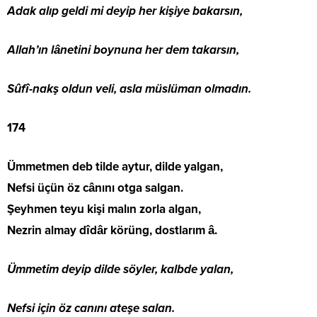
Adak alıp geldi mi deyip her kişiye bakarsın,
Allah’ın lânetini boynuna her dem takarsın,
Sûfî-nakş oldun veli, asla müslüman olmadın.
174
Ümmetmen deb tilde aytur, dilde yalgan,
Nefsi üçün öz cânını otga salgan.
Şeyhmen teyu kişi malın zorla algan,
Nezrin almay dîdâr körüng, dostlarım â.
Ümmetim deyip dilde söyler, kalbde yalan,
Nefsi için öz canını ateşe salan.