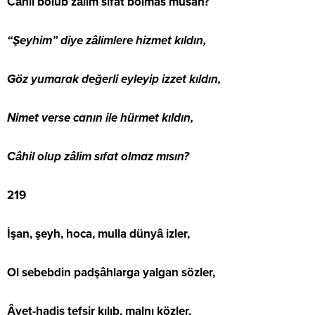
Câhil bolub zâlim sıfat bolmas musan?
“Şeyhim” diye zâlimlere hizmet kıldın,
Göz yumarak değerli eyleyip izzet kıldın,
Nimet verse canın ile hürmet kıldın,
Câhil olup zâlim sıfat olmaz mısın?
219
İşan, şeyh, hoca, mulla dünyâ izler,
Ol sebebdin padşâhlarga yalgan sözler,
Âyet-hadis tefsir kılıb, malnı közler,