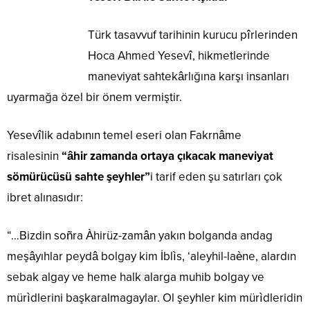
Türk tasavvuf tarihinin kurucu pîrlerinden
Hoca Ahmed Yesevî, hikmetlerinde
maneviyat sahtekârlığına karşı insanları
uyarmağa özel bir önem vermiştir.
Yesevîlik adabının temel eseri olan Fakrnâme
risalesinin
“âhir zamanda ortaya çıkacak maneviyat
sömürücüsü sahte şeyhler”
i tarif eden şu satırları çok
ibret alınasıdır:
“…Bizdin soñra Àhirüz-zamân yakın bolganda andag
meşâyıhlar peydâ bolgay kim İblìs, ‘aleyhil-laène, alardın
sebak algay ve heme halk alarga muhib bolgay ve
mürìdlerini başkaralmagaylar. Ol şeyhler kim mürìdleridin