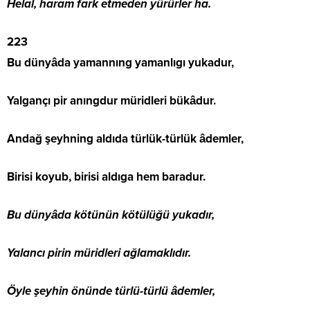
Helal, haram fark etmeden yürürler ha.
223
Bu dünyâda yamannıng yamanlıgı yukadur,
Yalgançı pir anıngdur müridleri bükâdur.
Andağ şeyhning aldıda türlük-türlük âdemler,
Birisi koyub, birisi aldıga hem baradur.
Bu dünyâda kötünün kötülüğü yukadır,
Yalancı pirin müridleri ağlamaklıdır.
Öyle şeyhin önünde türlü-türlü âdemler,