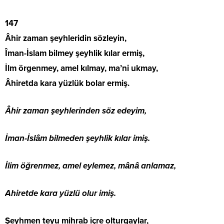
147
Âhir zaman şeyhleridin sözleyin,
Îman-İslam bilmey şeyhlik kılar ermiş,
İlm örgenmey, amel kılmay, ma’ni ukmay,
Âhiretda kara yüzlük bolar ermiş.
Âhir zaman şeyhlerinden söz edeyim,
İman-İslâm bilmeden şeyhlik kılar imiş.
İlim öğrenmez, amel eylemez, mânâ anlamaz,
Ahiretde kara yüzlü olur imiş.
Şeyhmen teyu mihrab içre olturgaylar,