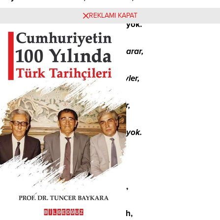
REKLAMI KAPAT
Işk yolıda hergiz mihnet tartkanı yok.
İşan, şeyh, hoca, molla dünyalık arar,
O sebepden sultanlara yalan söyler,
Âyet-hadis tefsir kılıp, malı gözler,
Aşk yolunda asla mihnet çektiği yok.
…
Âhir zaman şeyhleri işi heme riyâ,
Rûzi mahşer riyâları bolgay güvâh,