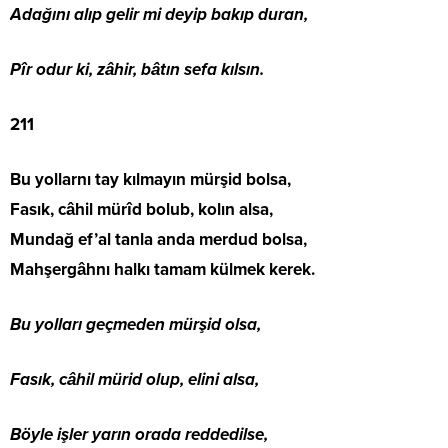
Adağını alıp gelir mi deyip bakıp duran,
Pîr odur ki, zâhir, bâtın sefa kılsın.
211
Bu yollarnı tay kılmayın mürşid bolsa,
Fasık, câhil mürîd bolub, kolın alsa,
Mundağ ef’al tanla anda merdud bolsa,
Mahşergâhnı halkı tamam külmek kerek.
Bu yolları geçmeden mürşid olsa,
Fasık, câhil mürid olup, elini alsa,
Böyle işler yarın orada reddedilse,