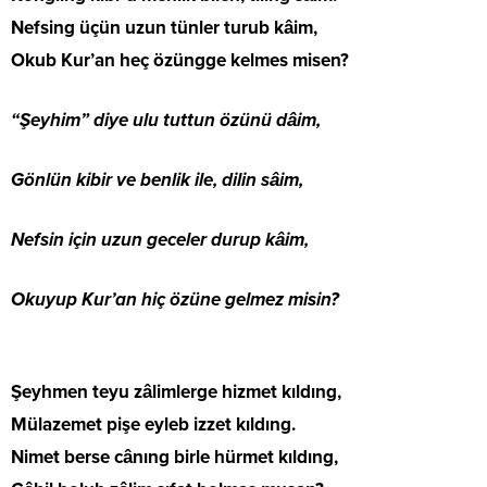
Nefsing üçün uzun tünler turub kâim,
Okub Kur’an heç özüngge kelmes misen?
“Şeyhim” diye ulu tuttun özünü dâim,
Gönlün kibir ve benlik ile, dilin sâim,
Nefsin için uzun geceler durup kâim,
Okuyup Kur’an hiç özüne gelmez misin?
Şeyhmen teyu zâlimlerge hizmet kıldıng,
Mülazemet pişe eyleb izzet kıldıng.
Nimet berse cânıng birle hürmet kıldıng,