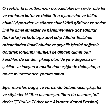
O şeyhler ki müritlerinden açgözlülükle bir şeyler dilerler
ve canlarını küfür ve dalâletten ayırmazlar ve bid’at
ehlini iyi görürler ve sünnet ehlini kötü görürler ve şeriat
ilmi ile amel etmezler ve nâmahremlere göz salarlar
(bakarlar) ve kötülüğü âdet edip Allahu Teâlâ’nın
rahmetinden ümitli olurlar ve şeyhlik işlerini değersiz
görürler, (onların) müritleri de dinden çıkmış olur,
kendileri de dinden çıkmış olur. Ve yine değersiz bir
şekilde ve inleyerek müritlerinin eşiğinde dolaşırlar, o
halde müritlerinden yardım alırlar.
Eğer müritleri bağış ve yardımda bulunmasa, çıkışırlar
ve söylerler ki “Ben usanmışım, Tanrı da usanmıştır.”
derler.”[Türkiye Türkçesine Aktaran: Kemal Eraslan]