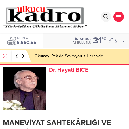
31
ALTIN
°C
İSTANBUL
6.660,55
AZ BULUTLU
Okumayı Pek de Sevmiyoruz Herhalde
Dr. Hayati BİCE
MANEVİYAT SAHTEKÂRLIĞI VE