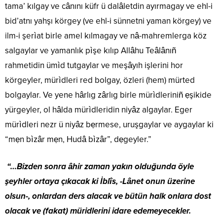
tama’ kılgay ve cânını küfr ü dalâletdin ayırmagay ve ehl-i
bid’atnı yahşı körgey (ve ehl-i sünnetni yaman körgey) ve
ilm-i şerìat birle amel kılmagay ve nâ-mahremlerga köz
salgaylar ve yamanlık pìşe kılıp Allâhu Teâlânıñ
rahmetidin ümìd tutgaylar ve meşâyıh işlerini hor
körgeyler, mürìdleri red bolgay, özleri (hem) mürted
bolgaylar. Ve yene hârlıg zârlıg birle mürìdleriniñ ẹşikide
yürgeyler, ol hâlda mürìdleridin niyâz algaylar. Eger
mürìdleri nezr ü niyâz bẹrmese, uruşgaylar ve aygaylar ki
“mẹn bìzâr mẹn, Hudâ bìzâr”, dẹgeyler.”
“…Bizden sonra âhir zaman yakın olduğunda öyle
şeyhler ortaya çıkacak ki İblîs, -Lânet onun üzerine
olsun-, onlardan ders alacak ve bütün halk onlara dost
olacak ve (fakat) müridlerini idare edemeyecekler.