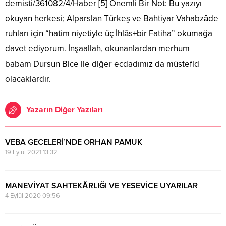
demisti/361082/4/Haber [5] Önemli Bir Not: Bu yazıyı
okuyan herkesi; Alparslan Türkeş ve Bahtiyar Vahabzâde
ruhları için “hatim niyetiyle üç İhlâs+bir Fatiha” okumağa
davet ediyorum. İnşaallah, okunanlardan merhum
babam Dursun Bice ile diğer ecdadımız da müstefid
olacaklardır.
Yazarın Diğer Yazıları
VEBA GECELERİ’NDE ORHAN PAMUK
19 Eylül 2021 13:32
MANEVİYAT SAHTEKÂRLIĞI VE YESEVİCE UYARILAR
4 Eylül 2020 09:56