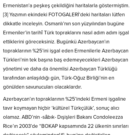
Ermenistan’a peşkeş çekildiğini haritalarla göstermiştim.
[3] Yazımın ekindeki FOTOGALERİ’deki haritaları lütfen
dikkatle inceleyin. Osmanlı’nın son yüzyılından bugüne
Ermeniler’in tarihî Türk topraklarını nasıl adım adım işgal
ettiklerini göreceksiniz. Bugünkü Azerbaycan’ın
topraklarının %25’ini işgal eden Ermenilerle Azerbaycan
Türkleri’nin tek başına baş edemeyecekleri Azerbaycan
yönetimi ve daha da önemlisi Azerbaycan Türklüğü
tarafından anlaşıldığı gün, Türk-Oğuz Birliği’nin en
gönülden savunucuları olacaklardır.
Azerbaycan’ın topraklarının %25’indeki Ermeni işgaline
tavır koymayan hiçbir ‘kültürel Türkçülük’, sonuç alıcı
olamaz. ABD’nin -sâbık- Dışişleri Bakanı Condoleezza
Rice’ın 2003’de “BOKAP kapsamında 22 ülkenin sınırları