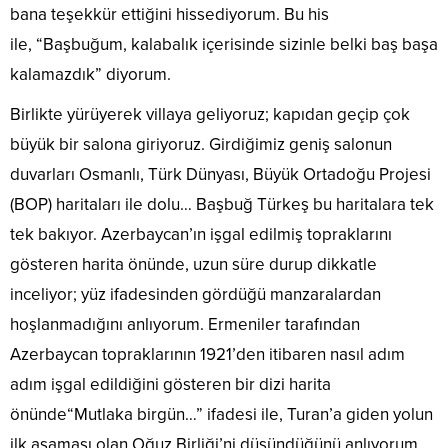
bana teşekkür ettiğini hissediyorum. Bu his
ile, “Başbuğum, kalabalık içerisinde sizinle belki baş başa
kalamazdık” diyorum.
Birlikte yürüyerek villaya geliyoruz; kapıdan geçip çok
büyük bir salona giriyoruz. Girdiğimiz geniş salonun
duvarları Osmanlı, Türk Dünyası, Büyük Ortadoğu Projesi
(BOP) haritaları ile dolu… Başbuğ Türkeş bu haritalara tek
tek bakıyor. Azerbaycan’ın işgal edilmiş topraklarını
gösteren harita önünde, uzun süre durup dikkatle
inceliyor; yüz ifadesinden gördüğü manzaralardan
hoşlanmadığını anlıyorum. Ermeniler tarafından
Azerbaycan topraklarının 1921’den itibaren nasıl adım
adım işgal edildiğini gösteren bir dizi harita
önünde“Mutlaka birgün…” ifadesi ile, Turan’a giden yolun
ilk aşaması olan Oğuz Birliği’ni düşündüğünü anlıyorum.