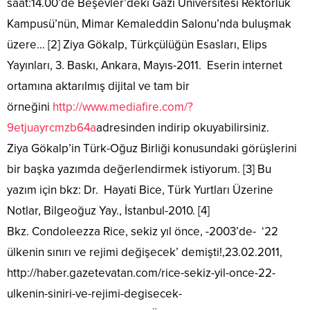
saat:14.00’de Beşevler’deki Gazi Üniversitesi Rektörlük
Kampusü’nün, Mimar Kemaleddin Salonu’nda buluşmak
üzere… [2] Ziya Gökalp, Türkçülüğün Esasları, Elips
Yayınları, 3. Baskı, Ankara, Mayıs-2011. Eserin internet
ortamına aktarılmış dijital ve tam bir
örneğini
http://www.mediafire.com/?
9etjuayrcmzb64a
adresinden indirip okuyabilirsiniz.
Ziya Gökalp’in Türk-Oğuz Birliği konusundaki görüşlerini
bir başka yazımda değerlendirmek istiyorum. [3] Bu
yazım için bkz: Dr. Hayati Bice, Türk Yurtları Üzerine
Notlar, Bilgeoğuz Yay., İstanbul-2010. [4]
Bkz. Condoleezza Rice, sekiz yıl önce, -2003’de- ‘22
ülkenin sınırı ve rejimi değişecek’ demişti!,23.02.2011,
http://haber.gazetevatan.com/rice-sekiz-yil-once-22-
ulkenin-siniri-ve-rejimi-degisecek-