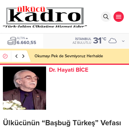
31
ALTIN
°C
İSTANBUL
6.660,55
AZ BULUTLU
Okumayı Pek de Sevmiyoruz Herhalde
Dr. Hayati BİCE
Ülkücünün “Başbuğ Türkeş” Vefası