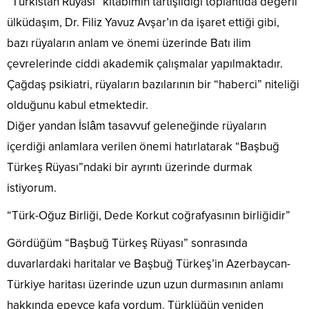
“Türkistan Rüyası” kitabımın tartışıldığı toplantıda değerli
ülküdaşım, Dr. Filiz Yavuz Avşar’ın da işaret ettiği gibi,
bazı rüyaların anlam ve önemi üzerinde Batı ilim
çevrelerinde ciddi akademik çalışmalar yapılmaktadır.
Çağdaş psikiatri, rüyaların bazılarının bir “haberci” niteliği
olduğunu kabul etmektedir.
Diğer yandan İslâm tasavvuf geleneğinde rüyaların
içerdiği anlamlara verilen önemi hatırlatarak “Başbuğ
Türkeş Rüyası”ndaki bir ayrıntı üzerinde durmak
istiyorum.
“Türk-Oğuz Birliği, Dede Korkut coğrafyasının birliğidir”
Gördüğüm “Başbuğ Türkeş Rüyası” sonrasında
duvarlardaki haritalar ve Başbuğ Türkeş’in Azerbaycan-
Türkiye haritası üzerinde uzun uzun durmasının anlamı
hakkında epeyce kafa yordum. Türklüğün yeniden