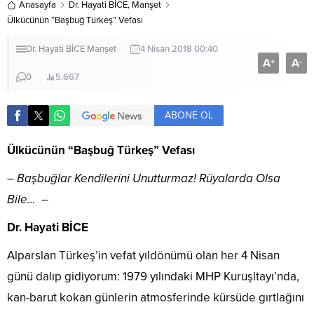
Anasayfa
Dr. Hayati BİCE
,
Manşet
Ülkücünün “Başbuğ Türkeş” Vefası
Dr. Hayati BİCE
Manşet
4 Nisan 2018 00:40
A
A
+
-
0
5.667
ABONE OL
Ülkücünün “Başbuğ Türkeş” Vefası
– Başbuğlar Kendilerini Unutturmaz! Rüyalarda Olsa
Bile… –
Dr. Hayati BİCE
Alparslan Türkeş’in vefat yıldönümü olan her 4 Nisan
günü dalıp gidiyorum: 1979 yılındaki MHP Kuruşltayı’nda,
kan-barut kokan günlerin atmosferinde kürsüde gırtlağını