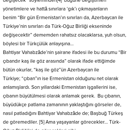
değişecek” söyleminden[4] bugüne değiştirilen
yönetimlere ve hattâ sınırlara ‘gık’ı çıkmayanların
benim “Bir gün Ermenistan’ın sınırları da, Azerbaycan ile
Türkiye’nin sınırları da Türk-Oğuz Birliği ekseninde
değişecektir” dememden rahatsız olacaklarsa, yuh olsun,
böylesi bir Türkçülük anlayışına…
Bahtiyar Vahabzâde’nin şairane ifadesi ile bu durumu “Bir
çıbandır kaş ile göz arasında” olarak ifade ettiğimde
bütün okurlar, “kaş ile göz”ün Azerbaycan ile
Türkiye; “çıban”ın ise Ermenistan olduğunu net olarak
anlamışlardı. Son yıllardaki Ermenistan işgallerini ise,
çıbanın büyütülmesi olarak anlamak gerek. Bu çıbanın,
büyüdükçe patlama zamanının yaklaştığını görseler de,
nasıl patladığını Bahtiyar Vahabzâde de; Başbuğ Türkeş
de göremediler. [5] Ama yaşayanlar görecekler… Türk-