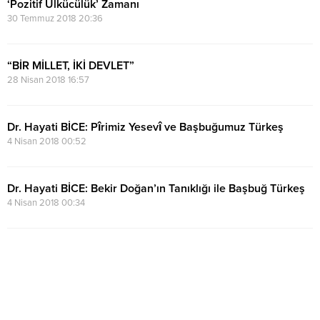
‘Pozitif Ülkücülük’ Zamanı
30 Temmuz 2018 20:36
“BİR MİLLET, İKİ DEVLET”
28 Nisan 2018 16:57
Dr. Hayati BİCE: Pîrimiz Yesevî ve Başbuğumuz Türkeş
4 Nisan 2018 00:52
Dr. Hayati BİCE: Bekir Doğan’ın Tanıklığı ile Başbuğ Türkeş
4 Nisan 2018 00:34