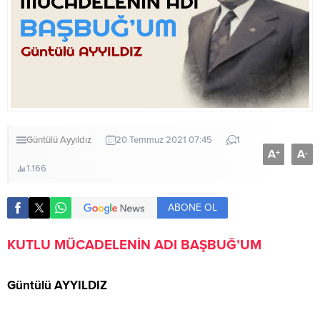
Güntülü Ayyıldız
20 Temmuz 2021 07:45
1
A
A
+
-
1.166
ABONE OL
KUTLU MÜCADELENİN ADI BAŞBUĞ’UM
Güntülü AYYILDIZ