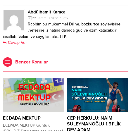
Abdülhamit Karaca
22 Temmuz 2021, 15:32
Rabbim bu mükemmel Diline, bozkurtca söyleyisine
,nefesine ,sihatina dahada güc ve azim katacakdir
insallah. Selam ve saygilarimla…TTK
Cevap Ver
Benzer Konular
ECDADA MEKTUP
CEP HERKÜLÜ: NAİM
SÜLEYMANOĞLU 1,51’LİK
ECDADA MEKTUP Güntülü
DEV ADAM