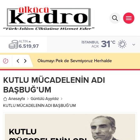
31
ALTIN
°C
İSTANBUL
6.519,97
AÇIK
Okumayı Pek de Sevmiyoruz Herhalde
KUTLU MÜCADELENİN ADI
BAŞBUĞ’UM
Anasayfa
Güntülü Ayyıldız
KUTLU MÜCADELENİN ADI BAŞBUĞ’UM