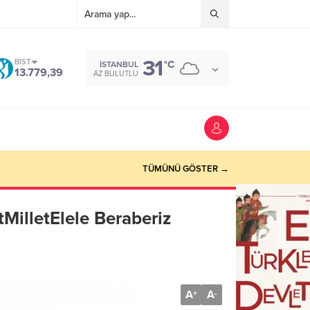
31
BIST
°C
İSTANBUL
13.779,39
AZ BULUTLU
TÜMÜNÜ GÖSTER →
MilletElele Beraberiz
A
A
+
-