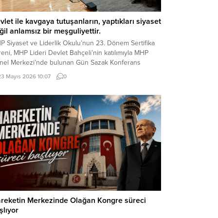
vlet ile kavgaya tutuşanların, yaptıkları siyaset
ğil anlamsız bir meşguliyettir.
P Siyaset ve Liderlik Okulu’nun 23. Dönem Sertifika
eni, MHP Lideri Devlet Bahçeli’nin katılımıyla MHP
nel Merkezi’nde bulunan Gün Sazak Konferans
lonu’nda gerçekleştirildi. Törende konuşan MHP Lideri
23 Mayıs 2026 10:07
0
let Bahçeli, gündeme ilişkin önemli
ğerlendirmelerde bulundu: Değerli Dava
kadaşlarım, Muhterem Hanımefendiler, Beyefendiler,
tifika Almaya Hak Kazanmış Değerli Kardeşlerim,
ın Basın Mensupları, Türkçe...
reketin Merkezinde Olağan Kongre süreci
şlıyor