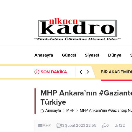
Anasayfa
Güncel
Siyaset
Dünya
SON DAKİKA
BİR AKADEMİD
MHP Ankara’nın #Gaziantep
Türkiye
Anasayfa
MHP
MHP Ankara’nın #Gaziantep Nurd
MHP
13 Şubat 2023 22:55
0
122