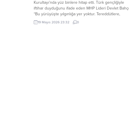
Kurultayı’nda yüz binlere hitap etti. Türk gençliğiyle
iftihar duyduğunu ifade eden MHP Lideri Devlet Bahçe
“Bu yürüyüşte yılgınlığa yer yoktur. Tereddütlere,
teslimiyete, tükenişe yer yoktur” dedi. MHP Lideri Dev
19 Mayıs 2026 23:32
0
Bahçeli, Ülkü Ocakları Eğitim ve Kültür Vakfı Genel
Merkezi tarafından düzenlenen Türk Gençliği Büyük...