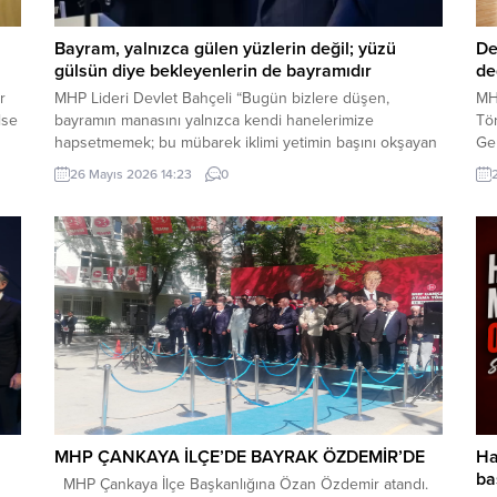
Bayram, yalnızca gülen yüzlerin değil; yüzü
De
gülsün diye bekleyenlerin de bayramıdır
de
r
MHP Lideri Devlet Bahçeli “Bugün bizlere düşen,
MH
lse
bayramın manasını yalnızca kendi hanelerimize
Tör
hapsetmemek; bu mübarek iklimi yetimin başını okşayan
Ge
ele, yoksulun sofrasına uzanan lokmaya, yaşlının duasını
Sa
26 Mayıs 2026 14:23
0
n
alan güler yüze, yalnızın kapısını çalan muhabbete
Dev
MM
dönüştürmektir. Çünkü bayram, yalnızca gülen yüzlerin
de
değil; yüzü gülsün diye bekleyenlerin de bayramıdır.
Ar
Bayram, yalnızca varlık içinde...
Ser
Say
MHP ÇANKAYA İLÇE’DE BAYRAK ÖZDEMİR’DE
Ha
ba
MHP Çankaya İlçe Başkanlığına Özan Özdemir atandı.