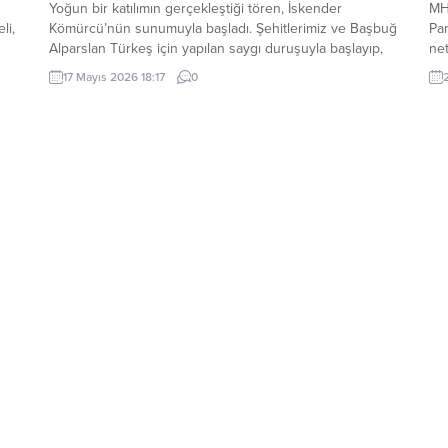
Yoğun bir katılımın gerçekleştiği tören, İskender
MH
li,
Kömürcü’nün sunumuyla başladı. Şehitlerimiz ve Başbuğ
Par
Alparslan Türkeş için yapılan saygı duruşuyla başlayıp,
net
let
İstiklal Marşımız ve Kuran-ı Kerim okunmasıyla devam
doğ
17 Mayıs 2026 18:17
0
etti. Yeni İlçe Başkanı Ozan Özdemir kürsüye gelerek
baş
kısa bir konuşma yaptı. Misafirlere hoşgeldiniz, şerefler
Baş
verdiniz...
açı
Mer