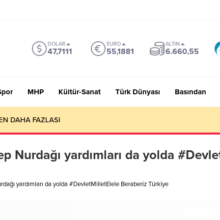
DOLAR
EURO
ALTIN
47,7111
55,1881
6.660,55
Spor
MHP
Kültür-Sanat
Türk Dünyası
Basından
EN DAHA FAZLASI
 Nurdağı yardımları da yolda #Devlet
ağı yardımları da yolda #DevletMilletElele Beraberiz Türkiye