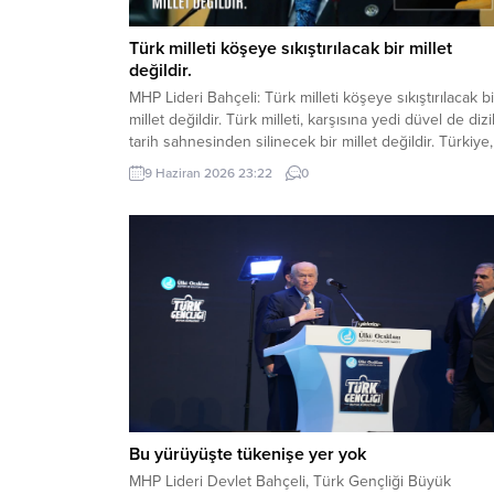
Türk milleti köşeye sıkıştırılacak bir millet
değildir.
MHP Lideri Bahçeli: Türk milleti köşeye sıkıştırılacak bi
millet değildir. Türk milleti, karşısına yedi düvel de dizi
tarih sahnesinden silinecek bir millet değildir. Türkiye,
ham hayaller kurulup çizilen haritaların kenarına
9 Haziran 2026 23:22
0
sıkıştırılacak, eline bir avuç toprak verilip denizlerinde
koparılacak bir ülke değildir. Devlet Bahçeli MHP TB
Grup Toplantısı’nda Türkiye’nin gündemine ve...
Bu yürüyüşte tükenişe yer yok
MHP Lideri Devlet Bahçeli, Türk Gençliği Büyük