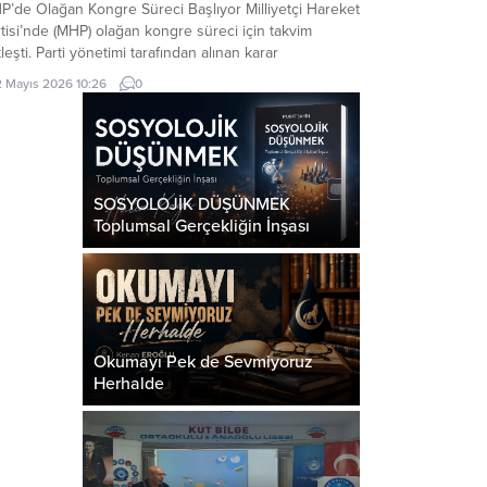
P’de Olağan Kongre Süreci Başlıyor Milliyetçi Hareket
tisi’nde (MHP) olağan kongre süreci için takvim
leşti. Parti yönetimi tarafından alınan karar
rultusunda, teşkilat kongreleri Mayıs ayında
2 Mayıs 2026 10:26
0
latılacak. İlçe ve İl Kongreleri Başlıyor MHP Genel
kan Yardımcısı Semih Yalçın tarafından yapılan
klamada, 27 Nisan 2026 tarihinde gerçekleştirilen
kez Yönetim Kurulu toplantısında kongre...
SOSYOLOJİK DÜŞÜNMEK
Toplumsal Gerçekliğin İnşası
Okumayı Pek de Sevmiyoruz
Herhalde