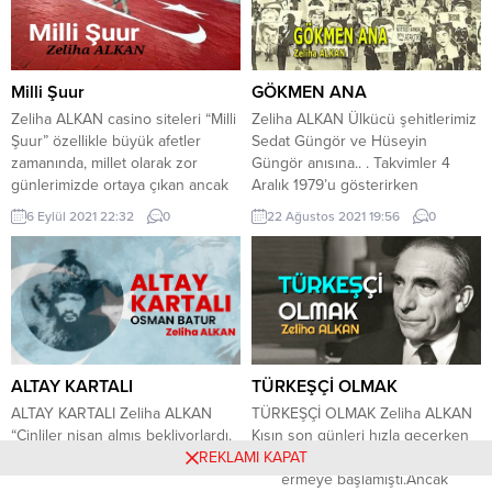
Milli Şuur
GÖKMEN ANA
Zeliha ALKAN casino siteleri “Milli
Zeliha ALKAN Ülkücü şehitlerimiz
Şuur” özellikle büyük afetler
Sedat Güngör ve Hüseyin
zamanında, millet olarak zor
Güngör anısına.. . Takvimler 4
günlerimizde ortaya çıkan ancak
Aralık 1979’u gösterirken
daha sonra unutulan
Ankara’nın çetin geçen
6 Eylül 2021 22:32
0
22 Ağustos 2021 19:56
0
kavramlardan biridir. Peki nedir
kışlarından biri yaşanıyordu.
“Milli Şuur”, zaman zaman
İnsanın yüzünü yakan kuru ayaza
hatırlanması yeterli midir yoksa bir
yerlerde beton ve asfaltla
milletin her zaman sahip olması
bütünleşmiş buz parçaları eşlik
gereken bir duygu mudur? Bu
ediyordu. Sabahın erken
soruların cevabını verebilmek için
saatlerinde sokakta sadece okula
önce şuur kavramının...
gitmek için otobüs bekleyen
öğrenciler ve işyerlerinin yolunu...
ALTAY KARTALI
TÜRKEŞÇİ OLMAK
ALTAY KARTALI Zeliha ALKAN
TÜRKEŞÇİ OLMAK Zeliha ALKAN
“Çinliler nişan almış bekliyorlardı.
Kışın son günleri hızla geçerken
REKLAMI KAPAT
Osman Batur Allahu Ekber dedi
ilkbahar yavaş yavaş kendini
ve ardından kurşun sesleri geldi.
göstermeye başlamıştı.Ancak