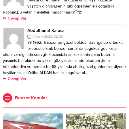
Sevgili öğretmenim ne güzel anlatmışsın bizede
yaşattın o anları,senin gibi öğretmenleri çoğaltsın
Rabbim.Bu vatanın evlatları harcanmasın🤍🌸
Cevap Ver
Abdülhamit Karaca
11 Aralık 2023, 02:06
Yil 1962, Trabzonun güzel beldesi Uzungölde ortaokul
talebesi olarak benzer sartlarda cogukez gec kalip
okula vardigimda sedvgili Hocamizin anlatiklarinin daha beterini
yasamis biri olarak bu yazini göz yaslari icinde okudum ,hem
hüzünlendim ve hemde bu 68 yasimda ahhh güzel günlerimiz diyede
hayiflanmisim Zeliha ALKAN hanim, sagol varol…
Cevap Ver
Benzer Konular