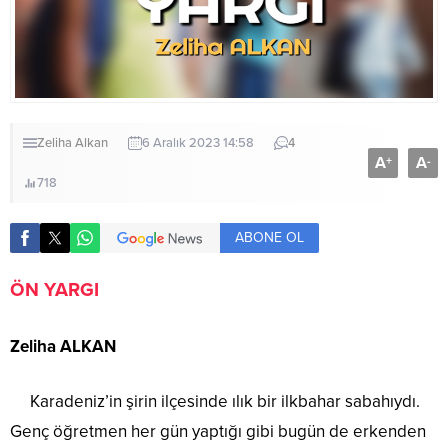
Zeliha Alkan
6 Aralık 2023 14:58
4
A
A
+
-
718
ABONE OL
ÖN YARGI
Zeliha ALKAN
Karadeniz’in şirin ilçesinde ılık bir ilkbahar sabahıydı.
Genç öğretmen her gün yaptığı gibi bugün de erkenden