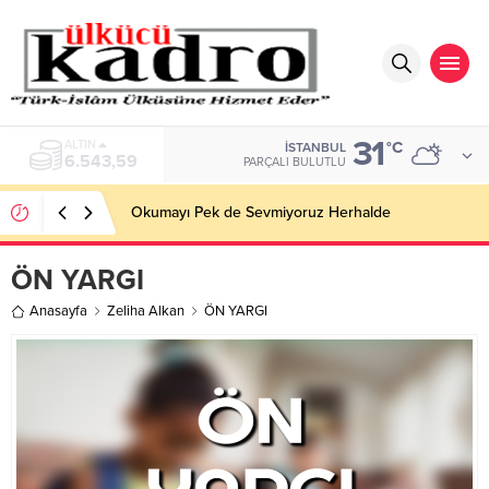
31
BIST
°C
İSTANBUL
13.798,82
PARÇALI BULUTLU
Okumayı Pek de Sevmiyoruz Herhalde
ÖN YARGI
Anasayfa
Zeliha Alkan
ÖN YARGI