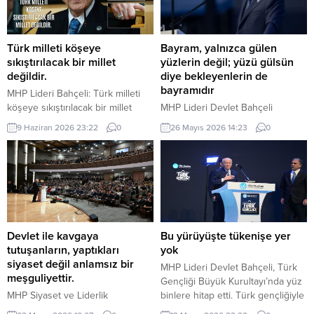
Türk milleti köşeye
Bayram, yalnızca gülen
sıkıştırılacak bir millet
yüzlerin değil; yüzü gülsün
değildir.
diye bekleyenlerin de
bayramıdır
MHP Lideri Bahçeli: Türk milleti
köşeye sıkıştırılacak bir millet
MHP Lideri Devlet Bahçeli
değildir. Türk milleti, karşısına
“Bugün bizlere düşen, bayramın
9 Haziran 2026 23:22
0
26 Mayıs 2026 14:23
0
yedi düvel de dizilse tarih
manasını yalnızca kendi
sahnesinden silinecek bir millet
hanelerimize hapsetmemek; bu
değildir. Türkiye, ham hayaller
mübarek iklimi yetimin başını
kurulup çizilen haritaların
okşayan ele, yoksulun sofrasına
kenarına sıkıştırılacak, eline bir
uzanan lokmaya, yaşlının duasını
avuç toprak verilip denizlerinden
alan güler yüze, yalnızın kapısını
koparılacak bir ülke değildir.
çalan muhabbete dönüştürmektir.
Devlet Bahçeli MHP TBMM Grup
Çünkü bayram, yalnızca gülen
Devlet ile kavgaya
Bu yürüyüşte tükenişe yer
Toplantısı’nda Türkiye’nin
yüzlerin değil; yüzü gülsün diye
tutuşanların, yaptıkları
yok
gündemine ve...
bekleyenlerin de bayramıdır.
siyaset değil anlamsız bir
MHP Lideri Devlet Bahçeli, Türk
Bayram, yalnızca varlık içinde...
meşguliyettir.
Gençliği Büyük Kurultayı’nda yüz
MHP Siyaset ve Liderlik
binlere hitap etti. Türk gençliğiyle
Okulu’nun 23. Dönem Sertifika
iftihar duyduğunu ifade eden