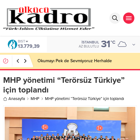
31
BIST
°C
İSTANBUL
13.779,39
AZ BULUTLU
Okumayı Pek de Sevmiyoruz Herhalde
MHP yönetimi “Terörsüz Türkiye”
için toplandı
Anasayfa
MHP
MHP yönetimi “Terörsüz Türkiye” için toplandı