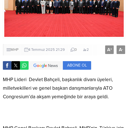
A
A
+
-
MHP
4 Temmuz 2025 21:29
0
2
ABONE OL
MHP Lideri Devlet Bahçeli, başkanlık divanı üyeleri,
milletvekilleri ve genel başkan danışmanlarıyla ATO
Congresium’da akşam yemeğinde bir araya geldi.