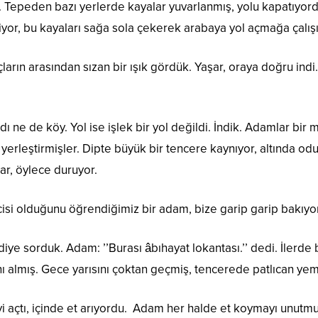
ı. Tepeden bazı yerlerde kayalar yuvarlanmış, yolu kapatıyo
yor, bu kayaları sağa sola çekerek arabaya yol açmağa çalış
ların arasından sızan bir ışık gördük. Yaşar, oraya doğru indi. 
rdı ne de köy. Yol ise işlek bir yol değildi. İndik. Adamlar bi
 yerleştirmişler. Dipte büyük bir tencere kaynıyor, altında od
ar, öylece duruyor.
isi olduğunu öğrendiğimiz bir adam, bize garip garip bakıyo
’ diye sorduk. Adam: ’’Burası âbıhayat lokantası.’’ dedi. İlerd
nı almış. Gece yarısını çoktan geçmiş, tencerede patlıcan y
 açtı, içinde et arıyordu. Adam her halde et koymayı unutmu