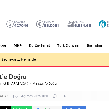
DOLAR
EURO
ALTIN
B
47,7046
55,0051
6.584,66
1
Spor
MHP
Kültür-Sanat
Türk Dünyası
Basından
 Sevmiyoruz Herhalde
t’e Doğru
hmet B.KARABACAK
Malazgirt’e Doğru
BACAK
23 Ağustos 2025 10:11
0
8