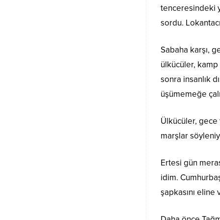
tenceresindeki 
sordu. Lokantacı
Sabaha karşı, ge
ülkücüler, kamp 
sonra insanlık d
üşümemeğe çalı
Ülkücüler, gece 
marşlar söyleniy
Ertesi gün meras
idim. Cumhurbaş
şapkasını eline 
Daha önce Tağma