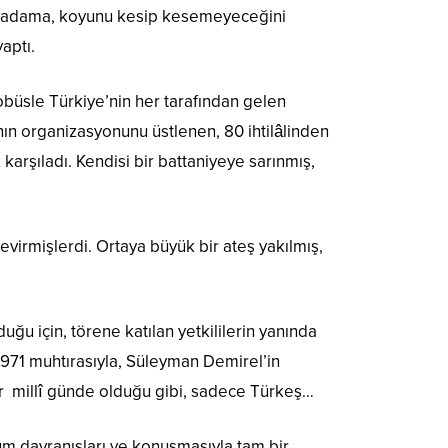
ca adama, koyunu kesip kesemeyeceğini
aptı.
tobüsle Türkiye’nin her tarafından gelen
nın organizasyonunu üstlenen, 80 ihtilâlinden
karşıladı. Kendisi bir battaniyeye sarınmış,
virmişlerdi. Ortaya büyük bir ateş yakılmış,
ğu için, törene katılan yetkililerin yanında
971 muhtırasıyla, Süleyman Demirel’in
er millî günde olduğu gibi, sadece Türkeş…
m davranışları ve konuşmasıyla tam bir