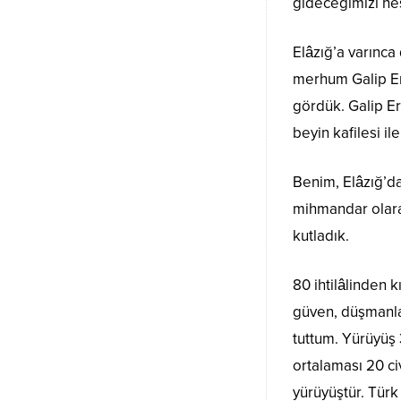
gideceğimizi he
Elâzığ’a varınca
merhum Galip Er
gördük. Galip E
beyin kafilesi il
Benim, Elâzığ’da 
mihmandar olarak
kutladık.
80 ihtilâlinden 
güven, düşmanlar
tuttum. Yürüyüş 
ortalaması 20 civ
yürüyüştür. Türk