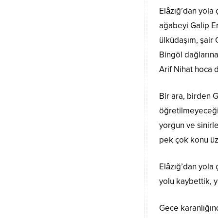
Elâzığ’dan yola 
ağabeyi Galip E
ülküdaşım, şair
Bingöl dağların
Arif Nihat hoca 
Bir ara, birden 
öğretilmeyeceği 
yorgun ve sinirl
pek çok konu üz
Elâzığ’dan yola 
yolu kaybettik, 
Gece karanlığınd