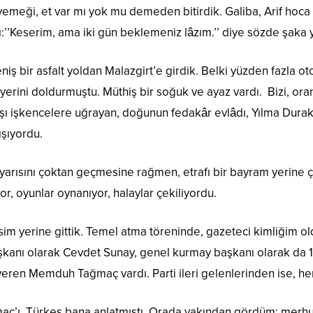
yemeği, et var mı yok mu demeden bitirdik. Galiba, Arif ho
:’’Keserim, ama iki gün beklemeniz lâzım.’’ diye sözde şaka y
niş bir asfalt yoldan Malazgirt’e girdik. Belki yüzden fazla o
yerini doldurmuştu. Müthiş bir soğuk ve ayaz vardı. Bizi, ora
ışı işkencelere uğrayan, doğunun fedakâr evlâdı, Yılma Durak 
şıyordu.
yarısını çoktan geçmesine rağmen, etrafı bir bayram yerine çe
or, oyunlar oynanıyor, halaylar çekiliyordu.
im yerine gittik. Temel atma töreninde, gazeteci kimliğim oldu
kanı olarak Cevdet Sunay, genel kurmay başkanı olarak da 1
veren Memduh Tağmaç vardı. Parti ileri gelenlerinden ise, h
ç’ı, Türkeş bana anlatmıştı. Orada yakından gördüm; merhu