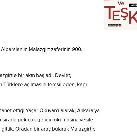
lparslan’ın Malazgirt zaferinin 900.
girt’e bir akın başladı. Devlet,
n Türklere açılmasını temsil eden, kapı
manet ettiği Yaşar Okuyan’ı alarak, Ankara’ya
ığı sırada pek çok gencin okumasına vesile
gittik. Oradan bir araç bularak Malazgirt’e