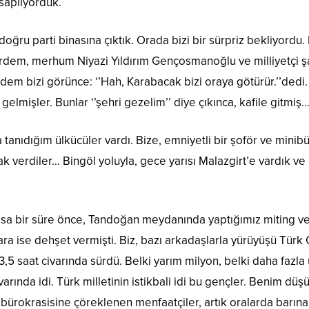
saplıyorduk.
 doğru parti binasına çıktık. Orada bizi bir sürpriz bekliyordu
dem, merhum Niyazi Yıldırım Gençosmanoğlu ve milliyetçi 
rdem bizi görünce: ‘’Hah, Karabacak bizi oraya götürür.’’ded
e gelmişler. Bunlar ‘’şehri gezelim’’ diye çıkınca, kafile gitmiş
tanıdığım ülkücüler vardı. Bize, emniyetli bir şoför ve minibü
 verdiler… Bingöl yoluyla, gece yarısı Malazgirt’e vardık ve
kısa bir süre önce, Tandoğan meydanında yaptığımız miting ve
a ise dehşet vermişti. Biz, bazı arkadaşlarla yürüyüşü Türk 
3,5 saat civarında sürdü. Belki yarım milyon, belki daha fazla
arında idi. Türk milletinin istikbali idi bu gençler. Benim düş
 bürokrasisine çöreklenen menfaatçiler, artık oralarda barına