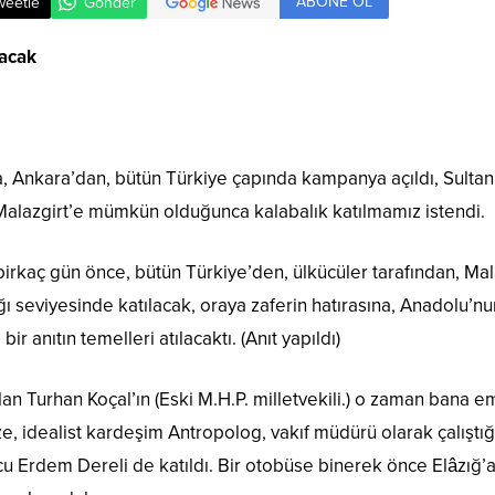
ABONE OL
weetle
Gönder
acak
 Ankara’dan, bütün Türkiye çapında kampanya açıldı, Sultan A
 Malazgirt’e mümkün olduğunca kalabalık katılmamız istendi.
irkaç gün önce, bütün Türkiye’den, ülkücüler tarafından, Malaz
 seviyesinde katılacak, oraya zaferin hatırasına, Anadolu’nu
ir anıtın temelleri atılacaktı. (Anıt yapıldı)
lan Turhan Koçal’ın (Eski M.H.P. milletvekili.) o zaman bana e
ze, idealist kardeşim Antropolog, vakıf müdürü olarak çalışt
cu Erdem Dereli de katıldı. Bir otobüse binerek önce Elâzığ’a 