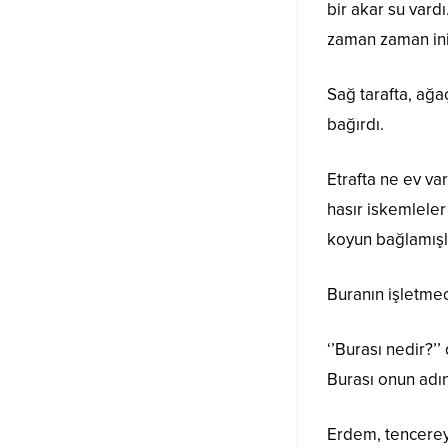
bir akar su vard
zaman zaman ini
Sağ tarafta, ağaç
bağırdı.
Etrafta ne ev va
hasır iskemleler
koyun bağlamışl
Buranın işletmec
‘’Burası nedir?’
Burası onun adı
Erdem, tencereyi