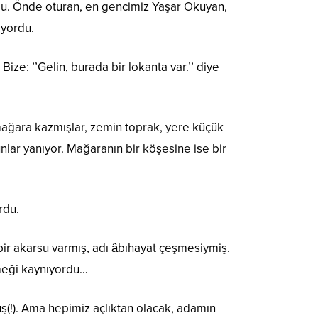
rdu. Önde oturan, en gencimiz Yaşar Okuyan,
ıyordu.
Bize: ’’Gelin, burada bir lokanta var.’’ diye
r mağara kazmışlar, zemin toprak, yere küçük
unlar yanıyor. Mağaranın bir köşesine ise bir
rdu.
e bir akarsu varmış, adı âbıhayat çeşmesiymiş.
emeği kaynıyordu…
ş(!). Ama hepimiz açlıktan olacak, adamın