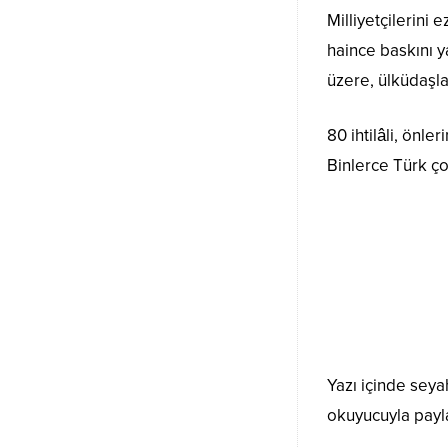
Milliyetçilerini
haince baskını y
üzere, ülküdaşla
80 ihtilâli, önl
Binlerce Türk ço
Yazı içinde seya
okuyucuyla payl