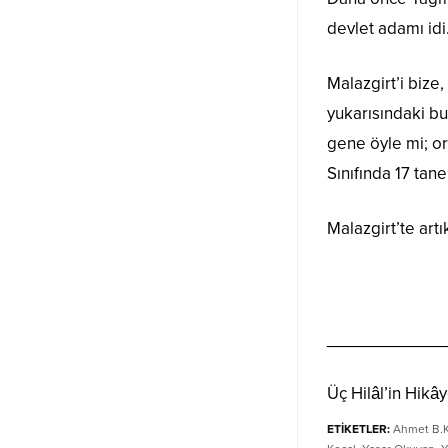
devlet adamı id
Malazgirt’i bize,
yukarısındaki bu
gene öyle mi; or
Sınıfında 17 tan
Malazgirt’te artı
_____________
Üç Hilâl’in Hikâ
ETİKETLER:
Ahmet B.