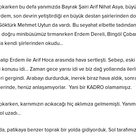
çıkarken bu defa yanımızda Bayrak Şairi Arif Nihat Asya, büyük
rdem, son devrin yetiştirdiği en büyük destan şairlerinden 
 Göktürk Mehmet Uytun da vardı. Bu seyahat elbette tadından
a doğru minibüsümüz tırmanırken Erdem Dereli, Bingöl Çobanl
da kendi şiirlerinden okudu…
Galip Erdem ile Arif Hoca arasında hava sertleşti. Sebep, eski 
konusu idi… Zaman gece yarısı idi ve biz dağ yollarında ile
eri gergindi. Arabayı durdurduk, inerek biraz hava aldık, sonr
erinde, henüz anlaşamıyorlar. Yani bir KADRO olamamışız.
çıkarken, karnımızın acıkacağı hiç aklımıza gelmemişti. Yanı
yol uzadı…
a, patikaya benzer toprak bir yolda gidiyorduk. Sol tarafım