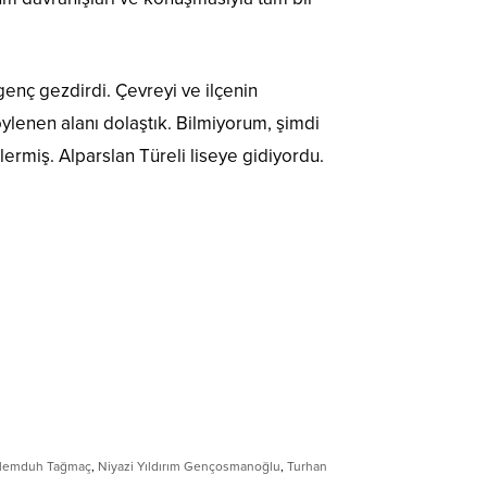
 genç gezdirdi. Çevreyi ve ilçenin
söylenen alanı dolaştık. Bilmiyorum, şimdi
lermiş. Alparslan Türeli liseye gidiyordu.
emduh Tağmaç
,
Niyazi Yıldırım Gençosmanoğlu
,
Turhan