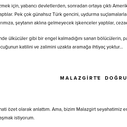
 ezmek için, yabancı devletlerden, sonradan ortaya çıktı Ameri
aptılar. Pek çok günahsız Türk gencini, uydurma suçlamalarla 
rımıza, şeytanın aklına gelmeyecek işkenceler yaptılar, cez
erinde ülkücüler gibi bir engel kalmadığını sanan bölücülerin, 
cuğunun katilini ve zalimini uzakta aramağa ihtiyaç yoktur…
M A L A Z G İ R T’E D O Ğ R U
hati özet olarak anlattım. Ama, bizim Malazgirt seyahatimiz en
aşmak istiyorum.