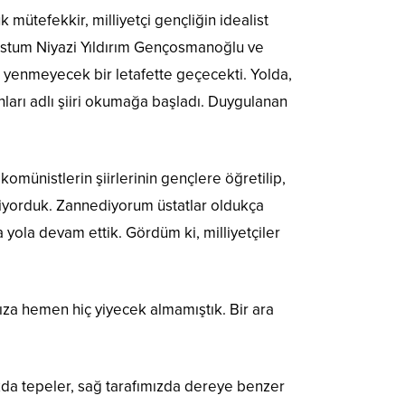
 mütefekkir, milliyetçi gençliğin idealist
dostum Niyazi Yıldırım Gençosmanoğlu ve
 yenmeyecek bir letafette geçecekti. Yolda,
arı adlı şiiri okumağa başladı. Duygulanan
komünistlerin şiirlerinin gençlere öğretilip,
rliyorduk. Zannediyorum üstatlar oldukça
a yola devam ettik. Gördüm ki, milliyetçiler
mıza hemen hiç yiyecek almamıştık. Bir ara
ızda tepeler, sağ tarafımızda dereye benzer