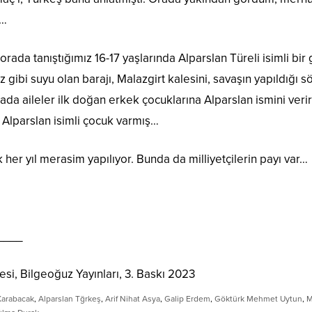
i…
 orada tanıştığımız 16-17 yaşlarında Alparslan Türeli isimli bir
z gibi suyu olan barajı, Malazgirt kalesini, savaşın yapıldığı 
ada aileler ilk doğan erkek çocuklarına Alparslan ismini verir
e Alparslan isimli çocuk varmış…
k her yıl merasim yapılıyor. Bunda da milliyetçilerin payı var…
____
yesi, Bilgeoğuz Yayınları, 3. Baskı 2023
Karabacak
,
Alparslan Tğrkeş
,
Arif Nihat Asya
,
Galip Erdem
,
Göktürk Mehmet Uytun
,
M