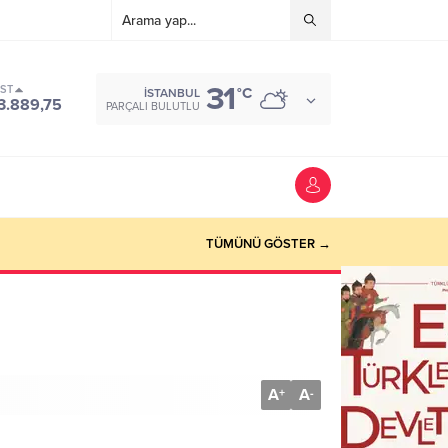
31
IST
°C
İSTANBUL
3.889,75
PARÇALI BULUTLU
TÜMÜNÜ GÖSTER →
A
A
+
-