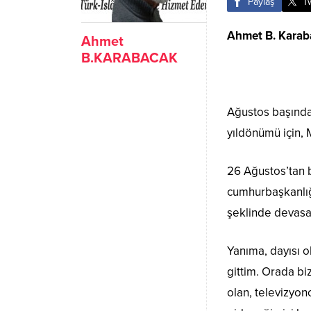
Paylaş
T
Ahmet B. Karab
Ahmet
B.KARABACAK
Ağustos başında,
yıldönümü için,
26 Ağustos’tan b
cumhurbaşkanlığı
şeklinde devasa b
Yanıma, dayısı o
gittim. Orada bi
olan, televizyon