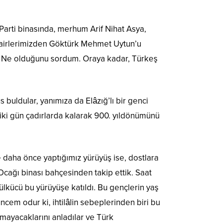
. Parti binasında, merhum Arif Nihat Asya,
şairlerimizden Göktürk Mehmet Uytun’u
i. Ne olduğunu sordum. Oraya kadar, Türkeş
…
s buldular, yanımıza da Elâzığ’lı bir genci
 iki gün çadırlarda kalarak 900. yıldönümünü
 daha önce yaptığımız yürüyüş ise, dostlara
Ocağı binası bahçesinden takip ettik. Saat
 ülkücü bu yürüyüşe katıldı. Bu gençlerin yaş
üncem odur ki, ihtilâlin sebeplerinden biri bu
mayacaklarını anladılar ve Türk