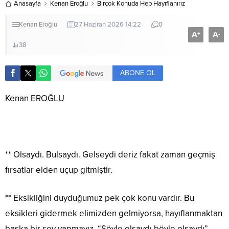
Anasayfa
Kenan Eroğlu
Birçok Konuda Hep Hayıflanırız
Kenan Eroğlu
27 Haziran 2026 14:22
0
A
A
+
-
38
ABONE OL
Kenan EROĞLU
** Olsaydı. Bulsaydı. Gelseydi deriz fakat zaman geçmiş
fırsatlar elden uçup gitmiştir.
** Eksikliğini duyduğumuz pek çok konu vardır. Bu
eksikleri gidermek elimizden gelmiyorsa, hayıflanmaktan
başka bir şey yapmayız. “Şöyle olsaydı böyle olsaydı”