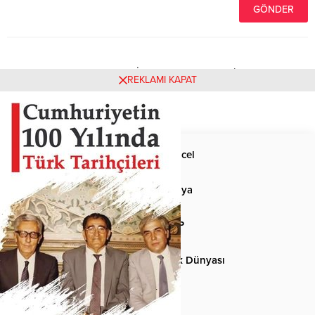
Henüz yorum yapılmamış. İlk yorumu yukarıdaki form
REKLAMI KAPAT
aracılığıyla siz yapabilirsiniz.
Anasayfa
Güncel
Siyaset
Dünya
Spor
MHP
Kültür-Sanat
Türk Dünyası
Basından