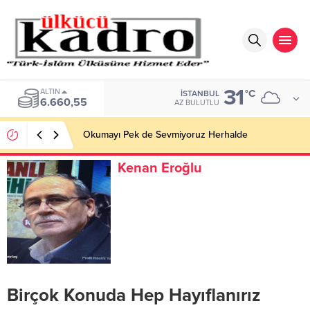
31
ALTIN
°C
İSTANBUL
6.660,55
AZ BULUTLU
Okumayı Pek de Sevmiyoruz Herhalde
Kenan Eroğlu
Birçok Konuda Hep Hayıflanırız