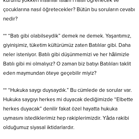
kurumu yokken insanlar İslâm’ı nasıl öğrenecek ve
çocuklarına nasıl öğretecekler? Bütün bu soruların cevabı
nedir?
** “Batı gibi olabilseydik” demek ne demek. Yaşantımız,
giyinişimiz, tüketim kültürümüz zaten Batılılar gibi. Daha
neler isteniyor. Batılı gibi düşünmemizi ve her hâlimizle
Batılı gibi mi olmalıyız? O zaman biz batıyı Batılıları taklit
eden maymundan öteye geçebilir miyiz?
** “Hukuka saygı duysaydık.” Bu cümlede de sorular var.
Hukuka saygıyı herkes mi duyacak dediğimizde “Elbette
herkes duyacak” denilir fakat özel hayatta hukuka
uymasını istediklerimiz hep rakiplerimizdir. Yâda rakibi
olduğumuz siyasal iktidarlardır.