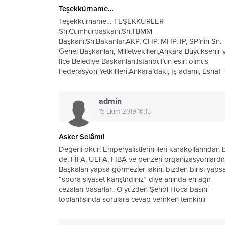
Teşekkürname…
Teşekkürname… TEŞEKKÜRLER
Sn.Cumhurbaşkanı,Sn.TBMM
Başkanı,Sn.Bakanlar,AKP, CHP, MHP, İP, SP’nin Sn.
Genel Başkanları, Milletvekilleri,Ankara Büyükşehir 
İlçe Belediye Başkanları,İstanbul’un esiri olmuş
Federasyon Yetkilileri,Ankara’daki, İş adamı, Esnaf-
Sanatkarlar,Ankaralılar, Ankara’da
Yaşayanlar,Ankara’nın ekmeğini yiyip, suyunu içip,
admin
havasını soluyanlar… Hele hele MKE Ankaragücü’n
bu hale düşmesinde, çok...
15 Ekim 2019 16:13
Asker Selâmı!
Değerli okur; Emperyalistlerin ileri karakollarından b
de, FİFA, UEFA, FİBA ve benzeri organizasyonlardır
Başkaları yapsa görmezler lakin, bizden birisi yaps
“spora siyaset karıştırdınız” diye anında en ağır
cezaları basarlar.. O yüzden Şenol Hoca basın
toplantısında sorulara cevap verirken temkinli
davrandı...