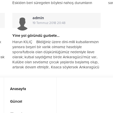
Eskiden beri süregelen böylesi nahoş durumların
sa
önlemini almak, insanların kuşkuya düşmesinin...
admin
19 Temmuz 2018 20:48
Yine yol göründü gurbete…
k
Harun KILIÇ Bildiğiniz üzere dini-milli kutsallarımızın
yanısıra beşeri bir varlık olmamız hasebiyle
spora/futbola olan düşkünlüğümüz nedeniyle ilave
rak
olarak; kutsal saydığımız birde Ankaragücü’müz var..
Kulübe olan sevdamız çocuk yaşlarda başlamış olup,
artarak devam etmiştir.. Kısaca söylersek Ankaragücü
bizim vazgeçilmez...
Anasayfa
Güncel