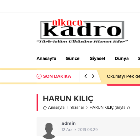
Anasayfa
Güncel
Siyaset
Dünya
SON DAKİKA
Okumayı Pek de
HARUN KILIÇ
Anasayfa
Yazarlar
HARUN KILIÇ
(Sayfa 7)
admin
12 Aralık 2019 03:29