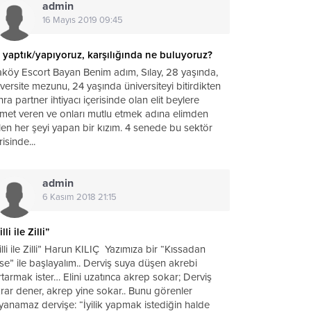
admin
16 Mayıs 2019 09:45
 yaptık/yapıyoruz, karşılığında ne buluyoruz?
aköy Escort Bayan Benim adım, Sılay, 28 yaşında,
versite mezunu, 24 yaşında üniversiteyi bitirdikten
ra partner ihtiyacı içerisinde olan elit beylere
zmet veren ve onları mutlu etmek adına elimden
len her şeyi yapan bir kızım. 4 senede bu sektör
risinde...
admin
6 Kasım 2018 21:15
lli ile Zilli”
lli ile Zilli” Harun KILIÇ Yazımıza bir “Kıssadan
se” ile başlayalım.. Derviş suya düşen akrebi
rtarmak ister… Elini uzatınca akrep sokar; Derviş
krar dener, akrep yine sokar.. Bunu görenler
yanamaz dervişe: “İyilik yapmak istediğin halde