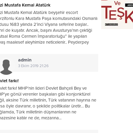
zi Mustafa Kemal Atatürk
zi Mustafa Kemal Atatürk beyşehir escort
rzifonlu Kara Mustafa Paşa komutasındaki Osmanlı
usu 1683 yılında 2’inci Viyana seferine başlar..
ri de kuşatır. Ancak, başını Avusturya’nın çektiği
utsal Roma Cermen İmparatorluğu” ile yapılan
vaş maalesef aleyhimize neticelenir.. Peyderpey
en ve ilk...
admin
3 Ekim 2019 21:26
let farkı!
let farkı! MHP’nin lideri Devlet Bahçeli Bey ve
P’ye gönül verenler başkaları gibi konjonktürel
il, aksine Türk milletinin, Türk vatanının hayrına ne
sa öyle davranır, o şekilde politikalar üretir… Bu
ğlamda, Türk milletinin düşmanlarının ne
azesine katılır ne de, mezarına...