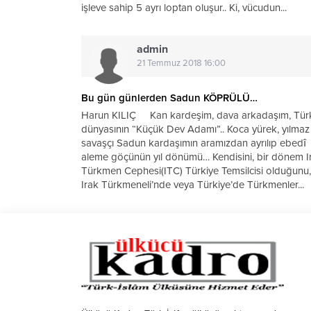
işleve sahip 5 ayrı loptan oluşur.. Ki, vücudun...
admin
21 Temmuz 2018 16:00
Bu gün günlerden Sadun KÖPRÜLÜ…
Harun KILIÇ Kan kardeşim, dava arkadaşım, Tür
dünyasının “Küçük Dev Adamı”.. Koca yürek, yılmaz
savaşçı Sadun kardaşımın aramızdan ayrılıp ebedî
aleme göçünün yıl dönümü… Kendisini, bir dönem I
Türkmen Cephesi(ITC) Türkiye Temsilcisi olduğunu,
Irak Türkmeneli’nde veya Türkiye’de Türkmenler...