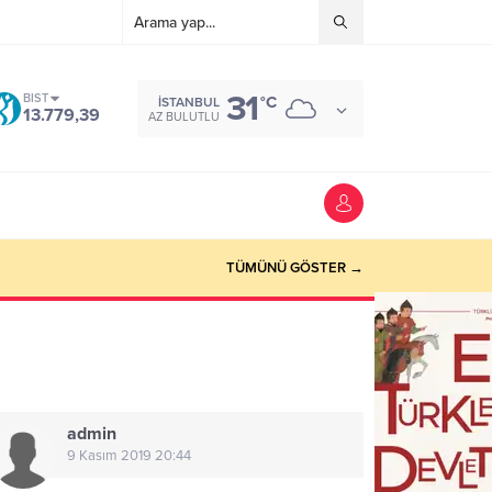
31
BIST
°C
İSTANBUL
13.779,39
AZ BULUTLU
TÜMÜNÜ GÖSTER →
admin
9 Kasım 2019 20:44