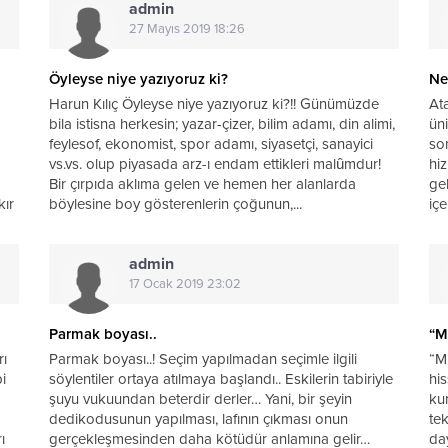
admin
27 Mayıs 2019 18:26
Öyleyse niye yazıyoruz ki?
Ne
Harun Kılıç Öyleyse niye yazıyoruz ki?!! Günümüzde
At
bila istisna herkesin; yazar-çizer, bilim adamı, din alimi,
üni
feylesof, ekonomist, spor adamı, siyasetçi, sanayici
son
vs.vs. olup piyasada arz-ı endam ettikleri malûmdur!
hi
Bir çırpıda aklıma gelen ve hemen her alanlarda
ge
kır
böylesine boy gösterenlerin çoğunun,...
içe
admin
17 Ocak 2019 23:02
Parmak boyası..
“Mi
rı
Parmak boyası..! Seçim yapılmadan seçimle ilgili
“Mi
i
söylentiler ortaya atılmaya başlandı.. Eskilerin tabiriyle
his
şuyu vukuundan beterdir derler… Yani, bir şeyin
ku
dedikodusunun yapılması, lafının çıkması onun
te
ı
gerçekleşmesinden daha kötüdür anlamına gelir…
da