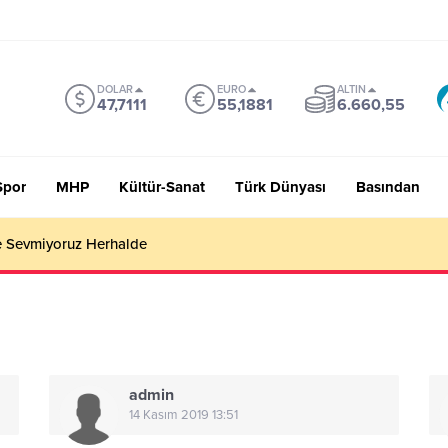
DOLAR
EURO
ALTIN
47,7111
55,1881
6.660,55
Spor
MHP
Kültür-Sanat
Türk Dünyası
Basından
 Sevmiyoruz Herhalde
admin
14 Kasım 2019 13:51