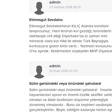
admin
27 Haziran 2019 08:31
Etimesgut Sevdalısı
Etimesgut SevdalısıHarun KILIÇ Aslında kendisini
tanıyorsunuz.. Hani terörün kol gezdiği, teröristlerin
silahlarıyla cirit attığı Diyarbakır’da (o zaman mini
minnacık olan) kızı Hilal ile elinde Türk Bayrağıyla
korkusuzca gezen birisi vardı… Yazımızın konusunu
O’na ayırdık.. Kestirmeden söyleyelim MHP Diyarba
Eski İl...
admin
31 Ocak 2019 02:20
Sütre gerisindeki veya önündeki şahıslara!
Sütre gerisindeki veya önündeki şahıslara! İnsanla
hayvanlardan ayıran en önemli özellik akıl/fikir sahib
olmaları ve Allah tarafından düşünme yeteneğiyle
donanmış olmalarıdır… Bunu da beyinleri vasıtasıyla
gerçekleştirirler.. Beyin, bildiğim kadarıyla herbiri ayr