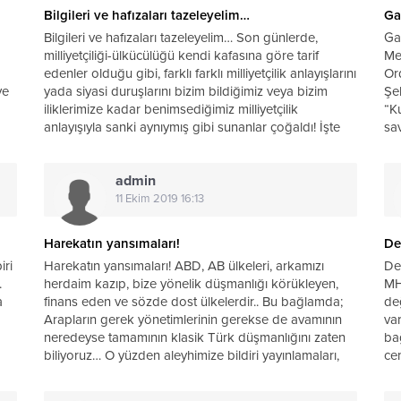
Bilgileri ve hafızaları tazeleyelim…
Ga
Bilgileri ve hafızaları tazeleyelim… Son günlerde,
Ga
milliyetçiliği-ülkücülüğü kendi kafasına göre tarif
Me
edenler olduğu gibi, farklı farklı milliyetçilik anlayışlarını
Ord
ve
yada siyasi duruşlarını bizim bildiğimiz veya bizim
Şeh
iliklerimize kadar benimsediğimiz milliyetçilik
“K
anlayışıyla sanki aynıymış gibi sunanlar çoğaldı! İşte
sa
bunun üzerine.. Türk milletinin...
sür
admin
ün
11 Ekim 2019 16:13
Harekatın yansımaları!
Dev
iri
Harekatın yansımaları! ABD, AB ülkeleri, arkamızı
Dev
.
herdaim kazıp, bize yönelik düşmanlığı körükleyen,
MH
a
finans eden ve sözde dost ülkelerdir.. Bu bağlamda;
değ
Arapların gerek yönetimlerinin gerekse de avamının
var
neredeyse tamamının klasik Türk düşmanlığını zaten
ba
biliyoruz… O yüzden aleyhimize bildiri yayınlamaları,
cen
kararlar aldırma...