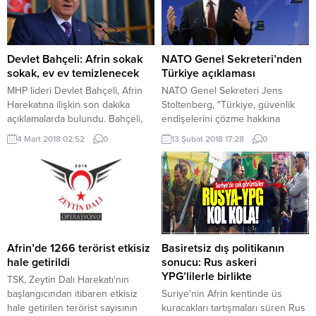
duygulandırdı. Vasiyetinde,
girildi. Harekatta şu ana kadar
Türkiye Cumhuriyeti ilelebet
3444 teröristin etkisiz hale
payidar kalsın diye can verdiğinin
getirildiği açıklandı. Güvenlik
bilinmesini talep eden Dunca, eşi
uzmanı Abdullah Ağar, terör
Devlet Bahçeli: Afrin sokak
NATO Genel Sekreteri’nden
ve kızıyla beraber yaptıkları tatil
örgütü PYD/PKK’nın Zeytin Dalı
sokak, ev ev temizlenecek
Türkiye açıklaması
planlarını şehit düşmesi halinde...
Harekatı’nda...
MHP lideri Devlet Bahçeli, Afrin
NATO Genel Sekreteri Jens
Harekatına ilişkin son dakika
Stoltenberg, "Türkiye, güvenlik
açıklamalarda bulundu. Bahçeli,
endişelerini çözme hakkına
“Unutulmamalıdır ki beka için,
sahiptir" dedi.
4 Mart 2018 02:52
0
13 Şubat 2018 17:28
0
bayrak için, mukaddes ve
mukadderat için şehadet
şerbetinden içmeye kalbi vatan
sevgisiyle çarpan herkes, hepimiz
varız, kuşku yok hazırız” dedi
MHP Genel Başkanı Devlet
Bahçeli, Afrin Harekatına ilişkin
açıklamalarda bulundu. MHP
Afrin’de 1266 terörist etkisiz
Basiretsiz dış politikanın
Genel Başkanı Bahçeli,...
hale getirildi
sonucu: Rus askeri
YPG’lilerle birlikte
TSK, Zeytin Dalı Harekatı'nın
başlangıcından itibaren etkisiz
Suriye'nin Afrin kentinde üs
hale getirilen terörist sayısının
kuracakları tartışmaları süren Rus