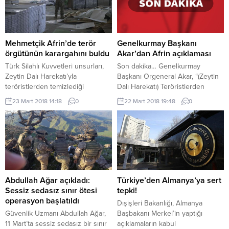
içinde gösterildiği Suriye’nin
150 metrekarelik Türk bayrağı,
Geleceği partisi adlı bir oluşum
bölgeye gelenlerin büyük ilgisini
meydana getirildi. AA’nın
çekmeye devam ediyor.
Haseke’deki güvenilir yerel
Vatandaşların ilgisine duyarsız
kaynaklardan aldığı bilgiye göre,
kalmayan Reyhanlı Belediyesi de
Mehmetçik Afrin’de terör
Genelkurmay Başkanı
ABD, YPG/PKK işgalindeki
bölgede çalışma başlattı....
örgütünün karargahını buldu
Akar’dan Afrin açıklaması
Haseke’de dün...
Türk Silahlı Kuvvetleri unsurları,
Son dakika… Genelkurmay
Zeytin Dalı Harekatı’yla
Başkanı Orgeneral Akar, “(Zeytin
teröristlerden temizlediği
Dalı Harekatı) Teröristlerden
Afrin’deki arama tarama
temizlenen yerlerde halk evlerine
23 Mart 2018 14:18
0
22 Mart 2018 19:48
0
çalışmaları sırasında, terör örgütü
dönmeye başladı.” dedi
tarafından kullanılan karargah
Genelkurmay Başkanı Orgeneral
binalarından birini ortaya çıkardı
Hulusi Akar’dan son dakika Afrin
Mehmetçik, Zeytin Dalı
açıklaması geldi. Hulusi Akar
Harekatı’yla teröristlerden
yaptığı açıklamada, “(Zeytin Dalı
temizlediği Afrin’deki arama
Harekatı) Teröristlerden
tarama çalışmaları sırasında, terör
temizlenen yerlerde halk evlerine
örgütünün karargah binalarından
dönmeye başladı.” dedi.
Abdullah Ağar açıkladı:
Türkiye’den Almanya’ya sert
birini ortaya çıkardı. Binadaki
Orgeneral Akar, Zeytin Dalı
Sessiz sedasız sınır ötesi
tepki!
kasada bulunan terör örgütünün
Harekatı sırasında yaralanan 157...
operasyon başlatıldı
Dışişleri Bakanlığı, Almanya
sözde üniformaları ise
Güvenlik Uzmanı Abdullah Ağar,
Başbakanı Merkel’in yaptığı
teröristlerin...
11 Mart’ta sessiz sedasız bir sınır
açıklamaların kabul