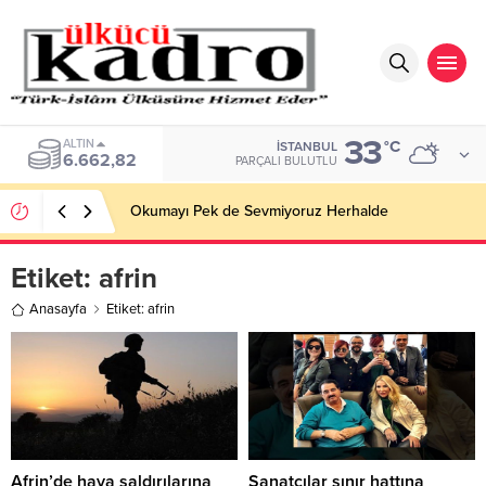
33
BIST
°C
İSTANBUL
13.779,39
PARÇALI BULUTLU
Okumayı Pek de Sevmiyoruz Herhalde
Etiket:
afrin
Anasayfa
Etiket: afrin
Afrin’de hava saldırılarına
Sanatçılar sınır hattına