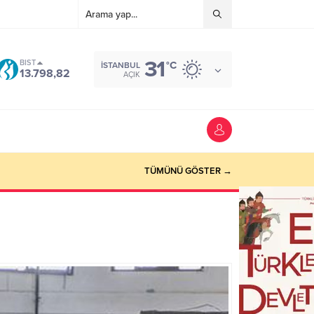
31
BIST
°C
İSTANBUL
13.798,82
AÇIK
TÜMÜNÜ GÖSTER →