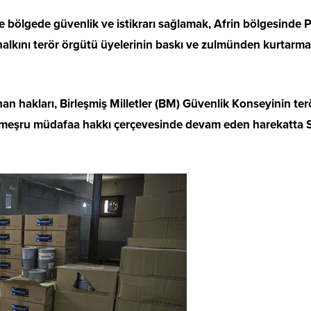
r ile bölgede güvenlik ve istikrarı sağlamak, Afrin bölges
 halkını terör örgütü üyelerinin baskı ve zulmünden kurtar
an hakları, Birleşmiş Milletler (BM) Güvenlik Konseyinin te
n meşru müdafaa hakkı çerçevesinde devam eden harekatta S