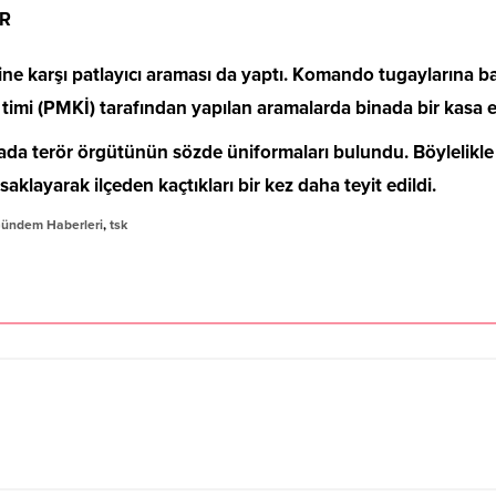
AR
ne karşı patlayıcı araması da yaptı. Komando tugaylarına bağ
 timi (PMKİ) tarafından yapılan aramalarda binada bir kasa el
ada terör örgütünün sözde üniformaları bulundu. Böylelikle te
klayarak ilçeden kaçtıkları bir kez daha teyit edildi.
Gündem Haberleri
,
tsk