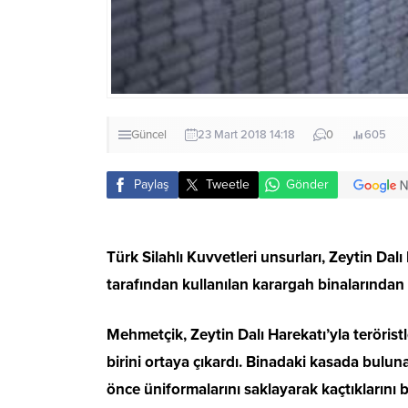
Güncel
23 Mart 2018 14:18
0
605
Paylaş
Tweetle
Gönder
Türk Silahlı Kuvvetleri unsurları, Zeytin Dal
tarafından kullanılan karargah binalarından b
Mehmetçik, Zeytin Dalı Harekatı’yla terörist
birini ortaya çıkardı. Binadaki kasada bulun
önce üniformalarını saklayarak kaçtıklarını bi