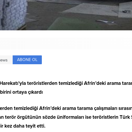
ABONE OL
ı Harekatı’yla teröristlerden temizlediği Afrin’deki arama tar
irini ortaya çıkardı
lerden temizlediği Afrin’deki arama tarama çalışmaları sıra
an terör örgütünün sözde üniformaları ise teröristlerin Türk 
r kez daha teyit etti.