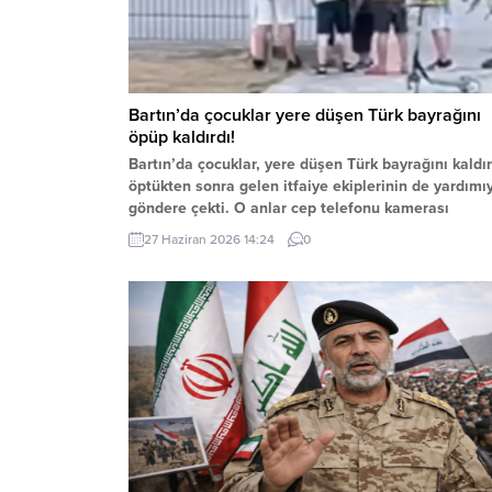
Bartın’da çocuklar yere düşen Türk bayrağını
öpüp kaldırdı!
Bartın’da çocuklar, yere düşen Türk bayrağını kaldır
öptükten sonra gelen itfaiye ekiplerinin de yardımı
göndere çekti. O anlar cep telefonu kamerası
tarafından kaydedildi. Yerden kaldırıp öptüler
27 Haziran 2026 14:24
0
Kemerköprü Mahallesi’nde dün akşam saatlerinde
Cumhuriyet Parkı içerisindeki direkte bulunan Türk
bayrağı rüzgar nedeniyle ipinin kopmasıyla yere
düştü. Bu sırada parkta oynayan çocuklar yere...