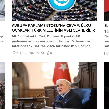
AVRUPA PARLAMENTOSU’NA CEVAP: ÜLKÜ
Es
OCAKLARI TÜRK MİLLETİNİN ASLÎ CEVHERİDİR
Tü
ıp
MHP milletvekili Prof. Dr. İlyas Topsakal AB
Be
yla
parlamentosuna cevap verdi: Avrupa Parlamentosu
sa
tarafından 17 Haziran 2026 tarihinde kabul edilen
Yaz
Türkiye Raporu, teknik bir ilerleme belgesi olmaktan
Aj
19 Haziran 2026 08:51
0
ziyade, Türkiye-AB ilişkilerinin gerilimli fay hatlarını
ya
derinleştiren ve Ankara’nın stratejik özerkliğini hedef
Mi
alan bir siyasi pozisyon belgesi niteliğindedir.
mer
Raporun içeriği, Türkiye’nin iç siyasi dengelerine...