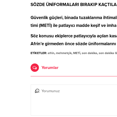
SÖZDE ÜNİFORMALARI BIRAKIP KAÇTIL
Güvenlik güçleri, binada tuzaklanma ihtimali
timi (METİ) ile patlayıcı madde keşif ve imha
Söz konusu ekiplerce patlayıcıyla açılan kas
Afrin’e girmeden önce sözde üniformalarını sa
ETİKETLER:
afrin
,
mehmetçik
,
METİ
,
son dakika
,
son dakika 
Yorumlar