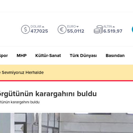
DOLAR
EURO
ALTIN
47,7025
55,0112
6.519,97
Spor
MHP
Kültür-Sanat
Türk Dünyası
Basından
 Sevmiyoruz Herhalde
örgütünün karargahını buldu
ütünün karargahını buldu