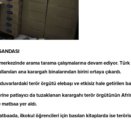
GANDASI
merkezinde arama tarama çalışmalarına devam ediyor. Türk S
ullanılan ana karargah binalarından birini ortaya çıkardı.
duvarlardaki terör örgütü elebaşı ve etkisiz hale getirilen bazı
rine patlayıcı da tuzaklanan karargahı terör örgütünün Afri
e matbaa yer aldı.
aada, ilkokul öğrencileri için basılan kitaplarda ise terörist