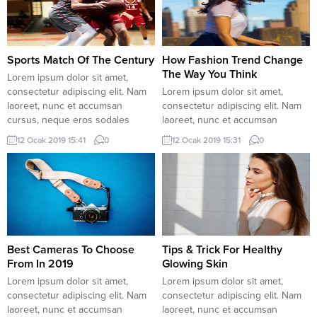
urna, vehicula placerat sodales
sapien non aliquet. Aenean ligula
vel, tempor et orci. Donec
urna, vehicula placerat sodales
molestie metus a sagittis
vel, tempor et orci. Donec
condimentum. Duis vulputate
molestie metus a sagittis
lectus massa,...
condimentum. Duis vulputate
Sports Match Of The Century
How Fashion Trend Change
lectus massa,...
The Way You Think
Lorem ipsum dolor sit amet,
consectetur adipiscing elit. Nam
Lorem ipsum dolor sit amet,
laoreet, nunc et accumsan
consectetur adipiscing elit. Nam
cursus, neque eros sodales
laoreet, nunc et accumsan
lectus, in fermentum libero dui eu
cursus, neque eros sodales
12 Ocak 2019 15:41
0
12 Ocak 2019 15:31
0
lacus. Nam lobortis facilisis
lectus, in fermentum libero dui eu
sapien non aliquet. Aenean ligula
lacus. Nam lobortis facilisis
urna, vehicula placerat sodales
sapien non aliquet. Aenean ligula
vel, pasgol giriş tempor et orci.
urna, vehicula placerat sodales
Donec molestie metus a sagittis
vel, tempor et orci. Donec
condimentum. Duis vulputate...
molestie metus a sagittis
condimentum. Duis vulputate
lectus massa,...
Best Cameras To Choose
Tips & Trick For Healthy
From In 2019
Glowing Skin
Lorem ipsum dolor sit amet,
Lorem ipsum dolor sit amet,
consectetur adipiscing elit. Nam
consectetur adipiscing elit. Nam
laoreet, nunc et accumsan
laoreet, nunc et accumsan