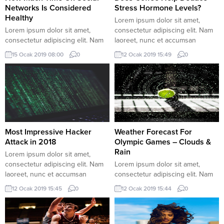
Networks Is Considered
Stress Hormone Levels?
Healthy
Lorem ipsum dolor sit amet,
Lorem ipsum dolor sit amet,
consectetur adipiscing elit. Nam
consectetur adipiscing elit. Nam
laoreet, nunc et accumsan
laoreet, nunc et accumsan
cursus, neque eros sodales
15 Ocak 2019 08:00
0
12 Ocak 2019 15:49
0
cursus, neque eros sodales
lectus, in fermentum libero dui eu
lectus, in fermentum libero dui eu
lacus. Nam lobortis facilisis
lacus. Nam lobortis facilisis
sapien non aliquet. Aenean ligula
sapien non aliquet. Aenean ligula
urna, vehicula placerat sodales
urna, vehicula placerat sodales
vel, tempor et orci. Donec
vel, tempor et orci. Donec
molestie metus a sagittis
molestie metus a sagittis
condimentum. Duis vulputate
condimentum. Duis vulputate
lectus massa,...
Most Impressive Hacker
Weather Forecast For
lectus massa,...
Attack in 2018
Olympic Games – Clouds &
Rain
Lorem ipsum dolor sit amet,
consectetur adipiscing elit. Nam
Lorem ipsum dolor sit amet,
laoreet, nunc et accumsan
consectetur adipiscing elit. Nam
cursus, neque eros sodales
laoreet, nunc et accumsan
12 Ocak 2019 15:45
0
12 Ocak 2019 15:44
0
lectus, in fermentum libero dui eu
cursus, neque eros sodales
lacus. Nam lobortis facilisis
lectus, in fermentum libero dui eu
sapien non aliquet. Aenean ligula
lacus. Nam lobortis facilisis