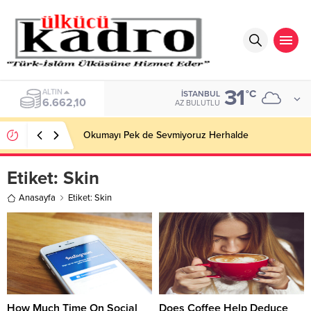
31
ALTIN
°C
İSTANBUL
6.662,10
AZ BULUTLU
Okumayı Pek de Sevmiyoruz Herhalde
Etiket:
Skin
Anasayfa
Etiket: Skin
How Much Time On Social
Does Coffee Help Deduce