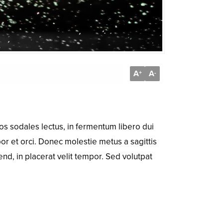
A
A
+
-
os sodales lectus, in fermentum libero dui
por et orci. Donec molestie metus a sagittis
end, in placerat velit tempor. Sed volutpat