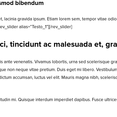
uismod bibendum
, lacinia gravida ipsum. Etiam lorem sem, tempor vitae odio s
rev_slider alias=”Testo_1″][/rev_slider]
ci, tincidunt ac malesuada et, gra
ttis ante venenatis. Vivamus lobortis, urna sed scelerisque gra
ique non neque vitae pretium. Duis eget mi libero. Vestibulu
is dictum accumsan, luctus vel elit. Mauris magna nibh, sceler
citudin mi. Quisque interdum imperdiet dapibus. Fusce ultric