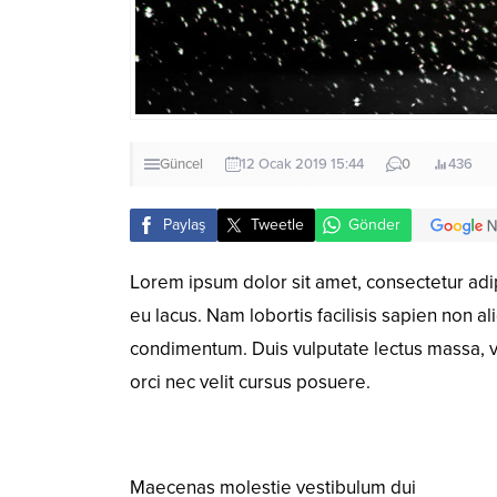
Güncel
12 Ocak 2019 15:44
0
436
Paylaş
Tweetle
Gönder
L
orem ipsum dolor sit amet, consectetur adi
eu lacus. Nam lobortis facilisis sapien non a
condimentum. Duis vulputate lectus massa, vel
orci nec velit cursus posuere.
Maecenas molestie vestibulum dui