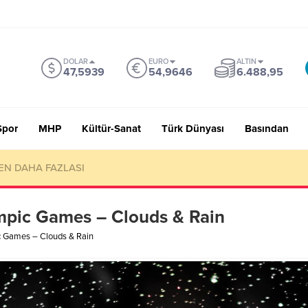
DOLAR
EURO
ALTIN
47,5939
54,9646
6.488,95
Spor
MHP
Kültür-Sanat
Türk Dünyası
Basından
EN DAHA FAZLASI
mpic Games – Clouds & Rain
c Games – Clouds & Rain