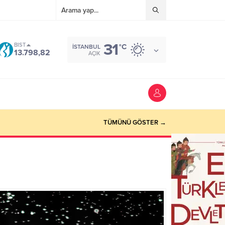
31
BIST
°C
İSTANBUL
13.798,82
AÇIK
TÜMÜNÜ GÖSTER →