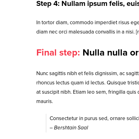
Step 4: Nullam ipsum felis, e
In tortor diam, commodo imperdiet risus eget
diam nec orci malesuada convallis in a nisi. [
Final step:
Nulla nulla or
Nunc sagittis nibh et felis dignissim, ac sagi
rhoncus lectus quam id lectus. Quisque trist
at suscipit nibh. Etiam leo sem, fringilla qu
mauris.
Consectetur in purus sed, ornare solli
– Bershtain Saal