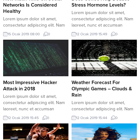
Networks Is Considered
Stress Hormone Levels?
Healthy
Lorem ipsum dolor sit amet,
Lorem ipsum dolor sit amet,
consectetur adipiscing elit. Nam
consectetur adipiscing elit. Nam
laoreet, nunc et accumsan
laoreet, nunc et accumsan
cursus, neque eros sodales
15 Ocak 2019 08:00
0
12 Ocak 2019 15:49
0
cursus, neque eros sodales
lectus, in fermentum libero dui eu
lectus, in fermentum libero dui eu
lacus. Nam lobortis facilisis
lacus. Nam lobortis facilisis
sapien non aliquet. Aenean ligula
sapien non aliquet. Aenean ligula
urna, vehicula placerat sodales
urna, vehicula placerat sodales
vel, tempor et orci. Donec
vel, tempor et orci. Donec
molestie metus a sagittis
molestie metus a sagittis
condimentum. Duis vulputate
condimentum. Duis vulputate
lectus massa,...
Most Impressive Hacker
Weather Forecast For
lectus massa,...
Attack in 2018
Olympic Games – Clouds &
Rain
Lorem ipsum dolor sit amet,
consectetur adipiscing elit. Nam
Lorem ipsum dolor sit amet,
laoreet, nunc et accumsan
consectetur adipiscing elit. Nam
cursus, neque eros sodales
laoreet, nunc et accumsan
12 Ocak 2019 15:45
0
12 Ocak 2019 15:44
0
lectus, in fermentum libero dui eu
cursus, neque eros sodales
lacus. Nam lobortis facilisis
lectus, in fermentum libero dui eu
sapien non aliquet. Aenean ligula
lacus. Nam lobortis facilisis