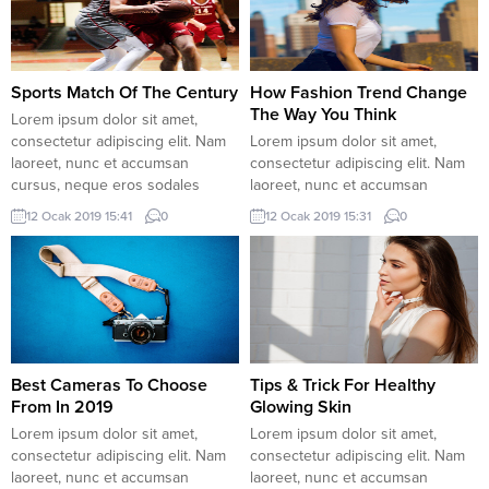
urna, vehicula placerat sodales
sapien non aliquet. Aenean ligula
vel, tempor et orci. Donec
urna, vehicula placerat sodales
molestie metus a sagittis
vel, tempor et orci. Donec
condimentum. Duis vulputate
molestie metus a sagittis
lectus massa,...
condimentum. Duis vulputate
Sports Match Of The Century
How Fashion Trend Change
lectus massa,...
The Way You Think
Lorem ipsum dolor sit amet,
consectetur adipiscing elit. Nam
Lorem ipsum dolor sit amet,
laoreet, nunc et accumsan
consectetur adipiscing elit. Nam
cursus, neque eros sodales
laoreet, nunc et accumsan
lectus, in fermentum libero dui eu
cursus, neque eros sodales
12 Ocak 2019 15:41
0
12 Ocak 2019 15:31
0
lacus. Nam lobortis facilisis
lectus, in fermentum libero dui eu
sapien non aliquet. Aenean ligula
lacus. Nam lobortis facilisis
urna, vehicula placerat sodales
sapien non aliquet. Aenean ligula
vel, pasgol giriş tempor et orci.
urna, vehicula placerat sodales
Donec molestie metus a sagittis
vel, tempor et orci. Donec
condimentum. Duis vulputate...
molestie metus a sagittis
condimentum. Duis vulputate
lectus massa,...
Best Cameras To Choose
Tips & Trick For Healthy
From In 2019
Glowing Skin
Lorem ipsum dolor sit amet,
Lorem ipsum dolor sit amet,
consectetur adipiscing elit. Nam
consectetur adipiscing elit. Nam
laoreet, nunc et accumsan
laoreet, nunc et accumsan