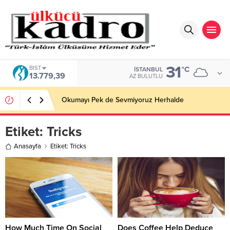
31
BIST
°C
İSTANBUL
13.779,39
AZ BULUTLU
Okumayı Pek de Sevmiyoruz Herhalde
Etiket:
Tricks
Anasayfa
Etiket: Tricks
How Much Time On Social
Does Coffee Help Deduce