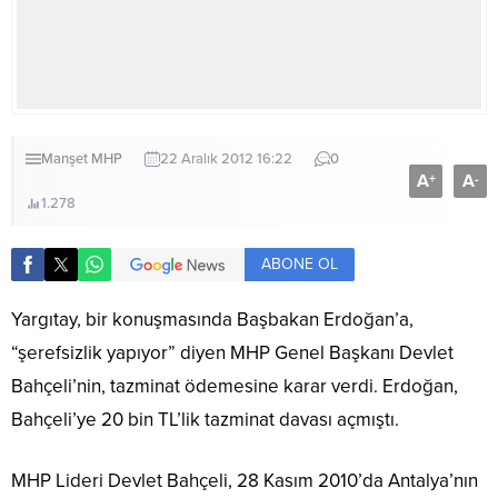
Manşet
MHP
22 Aralık 2012 16:22
0
A
A
+
-
1.278
ABONE OL
Yargıtay, bir konuşmasında Başbakan Erdoğan’a,
“şerefsizlik yapıyor” diyen MHP Genel Başkanı Devlet
Bahçeli’nin, tazminat ödemesine karar verdi. Erdoğan,
Bahçeli’ye 20 bin TL’lik tazminat davası açmıştı.
MHP Lideri Devlet Bahçeli, 28 Kasım 2010’da Antalya’nın