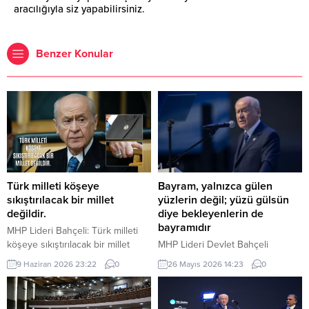
aracılığıyla siz yapabilirsiniz.
Benzer Konular
Türk milleti köşeye
Bayram, yalnızca gülen
sıkıştırılacak bir millet
yüzlerin değil; yüzü gülsün
değildir.
diye bekleyenlerin de
bayramıdır
MHP Lideri Bahçeli: Türk milleti
köşeye sıkıştırılacak bir millet
MHP Lideri Devlet Bahçeli
değildir. Türk milleti, karşısına
“Bugün bizlere düşen, bayramın
9 Haziran 2026 23:22
0
26 Mayıs 2026 14:23
0
yedi düvel de dizilse tarih
manasını yalnızca kendi
sahnesinden silinecek bir millet
hanelerimize hapsetmemek; bu
değildir. Türkiye, ham hayaller
mübarek iklimi yetimin başını