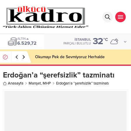
32
ALTIN
°C
İSTANBUL
6.529,72
PARÇALI BULUTLU
Okumayı Pek de Sevmiyoruz Herhalde
Erdoğan’a “şerefsizlik” tazminatı
Anasayfa
Manşet
,
MHP
Erdoğan’a “şerefsizlik” tazminatı