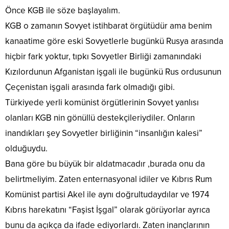
Önce KGB ile söze başlayalım.
KGB o zamanın Sovyet istihbarat örgütüdür ama benim
kanaatime göre eski Sovyetlerle bugünkü Rusya arasında
hiçbir fark yoktur, tıpkı Sovyetler Birliği zamanındaki
Kızılordunun Afganistan işgali ile bugünkü Rus ordusunun
Çeçenistan işgali arasında fark olmadığı gibi.
Türkiyede yerli komünist örgütlerinin Sovyet yanlısı
olanları KGB nin gönüllü destekçileriydiler. Onların
inandıkları şey Sovyetler birliğinin “insanlığın kalesi”
olduğuydu.
Bana göre bu büyük bir aldatmacadır ,burada onu da
belirtmeliyim. Zaten enternasyonal idiler ve Kıbrıs Rum
Komünist partisi Akel ile aynı doğrultudaydılar ve 1974
Kıbrıs harekatını “Faşist İşgal” olarak görüyorlar ayrıca
bunu da açıkça da ifade ediyorlardı. Zaten inançlarının