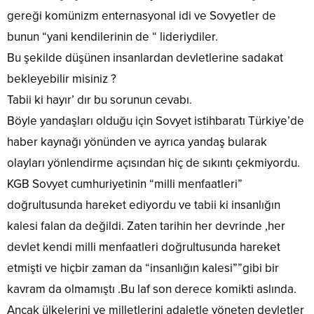
gereği komünizm enternasyonal idi ve Sovyetler de
bunun “yani kendilerinin de “ lideriydiler.
Bu şekilde düşünen insanlardan devletlerine sadakat
bekleyebilir misiniz ?
Tabii ki hayır’ dır bu sorunun cevabı.
Böyle yandaşları olduğu için Sovyet istihbaratı Türkiye’de
haber kaynağı yönünden ve ayrıca yandaş bularak
olayları yönlendirme açısından hiç de sıkıntı çekmiyordu.
KGB Sovyet cumhuriyetinin “milli menfaatleri”
doğrultusunda hareket ediyordu ve tabii ki insanlığın
kalesi falan da değildi. Zaten tarihin her devrinde ,her
devlet kendi milli menfaatleri doğrultusunda hareket
etmişti ve hiçbir zaman da “insanlığın kalesi””gibi bir
kavram da olmamıştı .Bu laf son derece komikti aslında.
Ancak ülkelerini ve milletlerini adaletle yöneten devletler