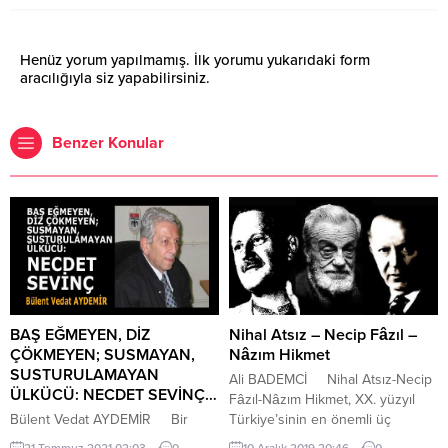
Henüz yorum yapılmamış. İlk yorumu yukarıdaki form
aracılığıyla siz yapabilirsiniz.
Benzer Konular
BAŞ EĞMEYEN, DİZ
Nihal Atsız – Necip Fâzıl –
ÇÖKMEYEN; SUSMAYAN,
Nâzım Hikmet
SUSTURULAMAYAN
Ali BADEMCİ Nihal Atsız-Necip
ÜLKÜCÜ: NECDET SEVİNÇ…
Fâzıl-Nâzım Hikmet, XX. yüzyıl
Bülent Vedat AYDEMİR Bir
Türkiye’sinin en önemli üç
Necdet Sevinç’imiz vardı. Türk
şahsiyetidir. Yıllardan beri
21 Temmuz 2021 02:03
0
10 Aralık 2019 20:46
0