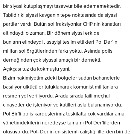
bir siyasi kutuplaşmayı tasavvur bile edememektedir.
Tabiidir ki siyasi kavganın tepe noktasında da siyasi
partiler vardı. Bütün sol fraksiyonlar CHP nin kanatları
altındaydı o zaman. Bir dönem siyasi erk de
bunların elindeydi , asayişi teslim ettikleri Pol Der’in
militan sol örgütlerinden farkı yoktu. Aslında polis
derneğinden çok siyasal amaçlı bir dernekti.
Açıkçası tuz da kokmuştu yani.
Bizim hakimiyetimizdeki bölgeler sudan bahanelerle
basılıyor ülkücüler tutuklanarak komünist militanlara
resmen yol veriliyordu. Arada sırada faili meçhul
cinayetler de işleniyor ve katilleri asla bulunamıyordu.
Pol Bir’li polis kardeşlerimiz teşkilatta çok vardılar ama
yönetimdekilerin neredeyse tamamı Pol Der’lilerden
oluşuyordu. Pol- Der’in en sistemli çalıştığı illerden biri de