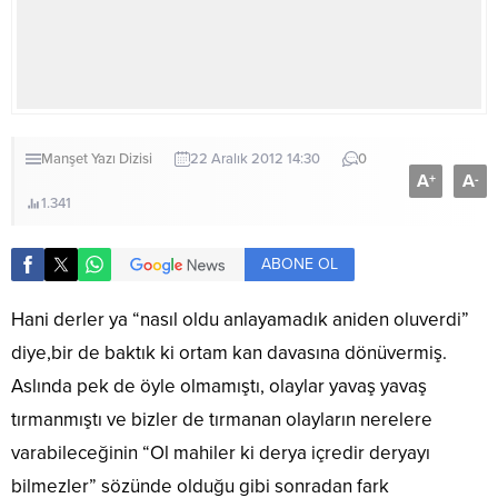
Manşet
Yazı Dizisi
22 Aralık 2012 14:30
0
A
A
+
-
1.341
ABONE OL
Hani derler ya “nasıl oldu anlayamadık aniden oluverdi”
diye,bir de baktık ki ortam kan davasına dönüvermiş.
Aslında pek de öyle olmamıştı, olaylar yavaş yavaş
tırmanmıştı ve bizler de tırmanan olayların nerelere
varabileceğinin “Ol mahiler ki derya içredir deryayı
bilmezler” sözünde olduğu gibi sonradan fark