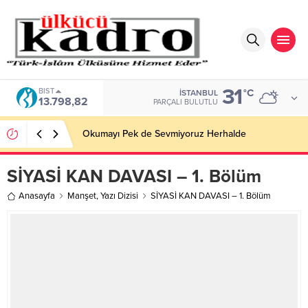
31
BIST
°C
İSTANBUL
13.798,82
PARÇALI BULUTLU
Okumayı Pek de Sevmiyoruz Herhalde
SİYASİ KAN DAVASI – 1. Bölüm
Anasayfa
Manşet
,
Yazı Dizisi
SİYASİ KAN DAVASI – 1. Bölüm