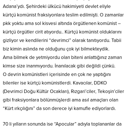
Adana’ydı. Şehirdeki ülkücü hakimiyeti devlet eliyle
kürtçü komünist fraksiyonlara teslim edilmişti. O zamanlar
pkk yoktu ama sol kisvesi altında örgütlenen komünist –
kürtçü örgütler cirit atıyordu.. Kürtçü komünist olduklarını
gizliyor ve kendilerini “devrimci” olarak tanıtıyordu. Tabii
biz kimin aslında ne olduğunu çok iyi bilmekteydik.
Ama bilmek de yetmiyordu olan biteni anlattığınız zaman
kimse size inanmıyordu. İnanılacak gibi değildi çünkü.
O devrin komünistleri içerisinde en çok ne yaptığını
bilenler ise kürtçü komünistlerdi. Kavacılar, DDKO
(Devrimci Doğu Kültür Ocakları), Rızgari’ciler, Tekoşin’ciler
gibi fraksiyonlara bölünmüşlerdi ama asıl amaçları olan
“Kürt ırkçılığını” da son derece iyi kamufle ediyorlardı.
70 li yılların sonunda ise “Apocular” adıyla toplananlar da