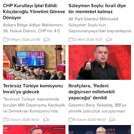
CHP Kurultayı İptal Edildi:
Süleyman Soylu: İsrail diye
Kılıçdaroğlu Yönetimi Göreve
bir memleket kalmaz
Dönüyor
AK Parti İstanbul Milletvekili
Ankara Bölge Adliye Mahkemesi
Süleyman Soylu’nun
36. Hukuk Dairesi, CHP’nin 4-5
Gaziosmanpaşa’daki bayramlaşma
Kasım 2023 tarihlerinde
programında İsrail hakkında
21 Mayıs 2026 23:55
0
22 Mart 2026 11:37
0
gerçekleştirilen 38. Olağan
söylediği sözler sosyal medyada
Kurultayı’na ilişkin açılan davada
ve siyasi arenada geniş yankı
kararını açıkladı. Mahkeme,
uyandırdı.
kurultayın “mutlak butlan”
gerekçesiyle geçersiz olduğuna
hükmederek, kurultayın yapıldığı
tarihten itibaren iptal edilmesine
karar verdi. Kararla birlikte, söz
Terörsüz Türkiye komisyonu
İtirafçılara, ‘İfadeni
konusu kurultay sonrasında
İmralı’ya gidecek
değişirsen milletvekili
gerçekleştirilen tüm olağan ve
yapacağız’ denildi
‘Terörsüz Türkiye’ kapsamında
olağanüstü kurultayların yanı...
kurulan Milli Dayanışma, Kardeşlik
Gazeteci Barış Yarkadaş, İBB'ye
ve Demokrasi Komisyonu’nda
yönelik yolsuzluk soruşturması
‘İmralı ziyareti’ oylaması yapıldı.
kapsamında itirafçı olan şahıslara
21 Kasım 2025 18:52
0
16 Kasım 2025 09:57
0
Süreç komisyonu oy çokluğuyla
CHP tarafından, itiraflarını geri
İmralı’ya gitme kararı aldı. CHP ve
çekmeleri karşılığında hukuki