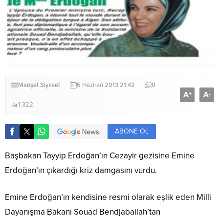
Manşet
Siyaset
6 Haziran 2013 21:42
0
A
A
+
-
1.322
ABONE OL
Başbakan Tayyip Erdoğan’ın Cezayir gezisine Emine
Erdoğan’ın çıkardığı kriz damgasını vurdu.
Emine Erdoğan’ın kendisine resmi olarak eşlik eden Milli
Dayanışma Bakanı Souad Bendjaballah’tan