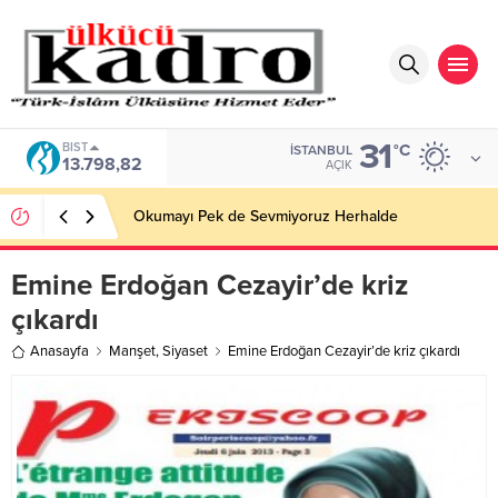
31
BIST
°C
İSTANBUL
13.798,82
AÇIK
Okumayı Pek de Sevmiyoruz Herhalde
Emine Erdoğan Cezayir’de kriz
çıkardı
Anasayfa
Manşet
,
Siyaset
Emine Erdoğan Cezayir’de kriz çıkardı