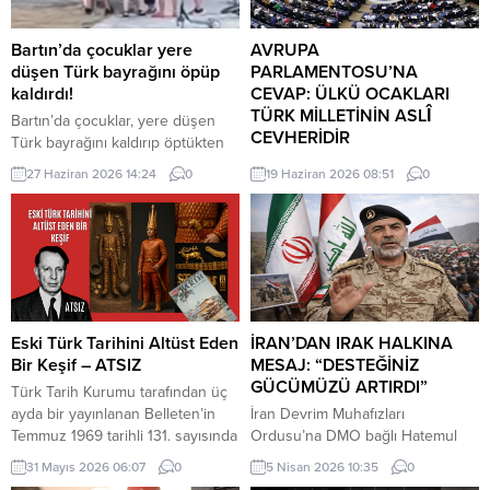
Bartın’da çocuklar yere
AVRUPA
düşen Türk bayrağını öpüp
PARLAMENTOSU’NA
kaldırdı!
CEVAP: ÜLKÜ OCAKLARI
TÜRK MİLLETİNİN ASLÎ
Bartın’da çocuklar, yere düşen
CEVHERİDİR
Türk bayrağını kaldırıp öptükten
sonra gelen itfaiye ekiplerinin de
MHP milletvekili Prof. Dr. İlyas
27 Haziran 2026 14:24
0
19 Haziran 2026 08:51
0
yardımıyla göndere çekti. O anlar
Topsakal AB parlamentosuna
cep telefonu kamerası tarafından
cevap verdi: Avrupa
kaydedildi. Yerden kaldırıp öptüler
Parlamentosu tarafından 17
Kemerköprü Mahallesi’nde dün
Haziran 2026 tarihinde kabul
akşam saatlerinde Cumhuriyet
edilen Türkiye Raporu, teknik bir
Parkı içerisindeki direkte bulunan
ilerleme belgesi olmaktan ziyade,
Türk bayrağı rüzgar nedeniyle
Türkiye-AB ilişkilerinin gerilimli fay
ipinin kopmasıyla yere düştü. Bu
hatlarını derinleştiren ve
Eski Türk Tarihini Altüst Eden
İRAN’DAN IRAK HALKINA
sırada parkta oynayan çocuklar
Ankara’nın stratejik özerkliğini
Bir Keşif – ATSIZ
MESAJ: “DESTEĞİNİZ
yere...
hedef alan bir siyasi pozisyon
GÜCÜMÜZÜ ARTIRDI”
Türk Tarih Kurumu tarafından üç
belgesi niteliğindedir. Raporun
ayda bir yayınlanan Belleten’in
İran Devrim Muhafızları
içeriği, Türkiye’nin iç siyasi
Temmuz 1969 tarihli 131. sayısında
Ordusu’na DMO bağlı Hatemul
dengelerine...
(427. sayfada) «Milâttan Önce IV.
Enbiya Merkez Karargahı
31 Mayıs 2026 06:07
0
5 Nisan 2026 10:35
0
Yüzyıla Ait Türkçe Yazıtlar
Sözcüsü İbrahim Zülfikari,