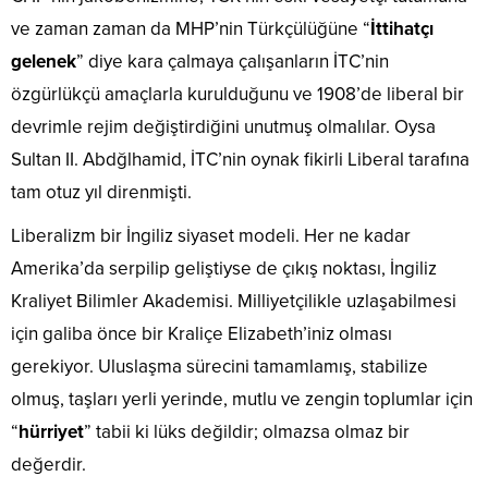
ve zaman zaman da MHP’nin Türkçülüğüne “
İttihatçı
gelenek
” diye kara çalmaya çalışanların İTC’nin
özgürlükçü amaçlarla kurulduğunu ve 1908’de liberal bir
devrimle rejim değiştirdiğini unutmuş olmalılar. Oysa
Sultan II. Abdğlhamid, İTC’nin oynak fikirli Liberal tarafına
tam otuz yıl direnmişti.
Liberalizm bir İngiliz siyaset modeli. Her ne kadar
Amerika’da serpilip geliştiyse de çıkış noktası, İngiliz
Kraliyet Bilimler Akademisi. Milliyetçilikle uzlaşabilmesi
için galiba önce bir Kraliçe Elizabeth’iniz olması
gerekiyor. Uluslaşma sürecini tamamlamış, stabilize
olmuş, taşları yerli yerinde, mutlu ve zengin toplumlar için
“
hürriyet
” tabii ki lüks değildir; olmazsa olmaz bir
değerdir.