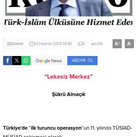
A
A
+
-
Güncel
23 Haziran 2013 14:35
0
1.114
ABONE OL
“Lekesiz Merkez”
Şükrü Alnıaçık
Türkiye’de
“
ilk turuncu operasyon
“un 11. yılında TÜSİAD-