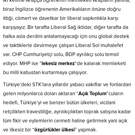
İki kelime Arapça öğrenenin memleketi Arapların yanına,
biraz İngilizce öğrenenin Amerikalıların önüne doğru
ittiği, cömert ve davetkar bir liberal sapkınlıkla karşı
karşıyayız. Bir tarafta Liberal Sağ iktidar, diğer tarafta da
halka asla derdini anlatamayacağı için onu global destek
ve taktiklerle devirmeye çalışan Liberal Sol muhalefet
var. CHP Cumhuriyetçi solu, BDP ayrılıkçı solu temsil
ediyor. MHP ise “
lekesiz merkez
“de kalarak memleketi
bu milli kabustan kurtarmaya çalışıyor.
Türkiye’deki STK’lara yıllardır yabacı vakıflar ve fonlardan
gelen milyonlarca doları aktaran “
Açık Toplum
“cuların
hedefi, Türkiye’yi ve benzer bütün ülkeleri, vicdani
retçilikten travestiliğe, ayrılıkçılıktan toprak satışına kadar
tüm fikir ve eylemlerin cenneti haline getirmek yani açık
ve ilkesiz bir “
özgürlükler ülkesi
” yapmak.