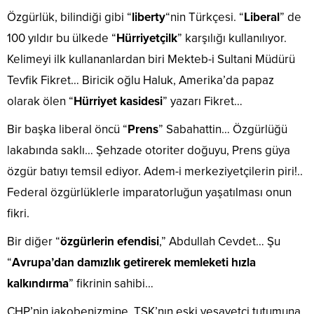
Özgürlük, bilindiği gibi “
liberty
“nin Türkçesi. “
Liberal
” de
100 yıldır bu ülkede “
Hürriyetçilk
” karşılığı kullanılıyor.
Kelimeyi ilk kullananlardan biri Mekteb-i Sultani Müdürü
Tevfik Fikret… Biricik oğlu Haluk, Amerika’da papaz
olarak ölen “
Hürriyet kasidesi
” yazarı Fikret…
Bir başka liberal öncü “
Prens
” Sabahattin… Özgürlüğü
lakabında saklı… Şehzade otoriter doğuyu, Prens güya
özgür batıyı temsil ediyor. Adem-i merkeziyetçilerin piri!..
Federal özgürlüklerle imparatorluğun yaşatılması onun
fikri.
Bir diğer “
özgürlerin efendisi
,” Abdullah Cevdet… Şu
“
Avrupa’dan damızlık getirerek memleketi hızla
kalkındırma
” fikrinin sahibi…
CHP’nin jakobenizmine, TSK’nın eski vesayetçi tutumuna