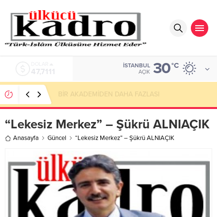
30
DOLAR
°C
İSTANBUL
47,7111
AÇIK
BİR AKADEMİDEN DAHA FAZLASI
“Lekesiz Merkez” – Şükrü ALNIAÇIK
Anasayfa
Güncel
“Lekesiz Merkez” – Şükrü ALNIAÇIK