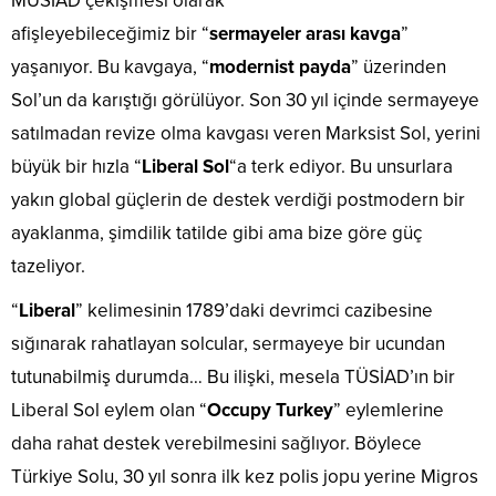
MÜSİAD çekişmesi olarak
afişleyebileceğimiz bir “
sermayeler arası kavga
”
yaşanıyor. Bu kavgaya, “
modernist payda
” üzerinden
Sol’un da karıştığı görülüyor. Son 30 yıl içinde sermayeye
satılmadan revize olma kavgası veren Marksist Sol, yerini
büyük bir hızla “
Liberal Sol
“a terk ediyor. Bu unsurlara
yakın global güçlerin de destek verdiği postmodern bir
ayaklanma, şimdilik tatilde gibi ama bize göre güç
tazeliyor.
“
Liberal
” kelimesinin 1789’daki devrimci cazibesine
sığınarak rahatlayan solcular, sermayeye bir ucundan
tutunabilmiş durumda… Bu ilişki, mesela TÜSİAD’ın bir
Liberal Sol eylem olan “
Occupy Turkey
” eylemlerine
daha rahat destek verebilmesini sağlıyor. Böylece
Türkiye Solu, 30 yıl sonra ilk kez polis jopu yerine Migros