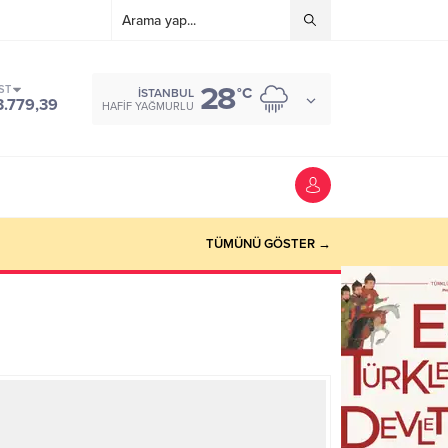
28
ST
°C
İSTANBUL
3.779,39
HAFIF YAĞMURLU
TÜMÜNÜ GÖSTER →