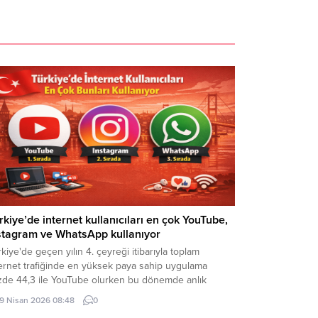
rkiye’de internet kullanıcıları en çok YouTube,
stagram ve WhatsApp kullanıyor
kiye'de geçen yılın 4. çeyreği itibarıyla toplam
ternet trafiğinde en yüksek paya sahip uygulama
zde 44,3 ile YouTube olurken bu dönemde anlık
sajlaşmada Instagram yüzde 64,1, internet üzerinden
19 Nisan 2026 08:48
0
li konuşmada ise WhatsApp yüzde 55,9 ile ilk sırada