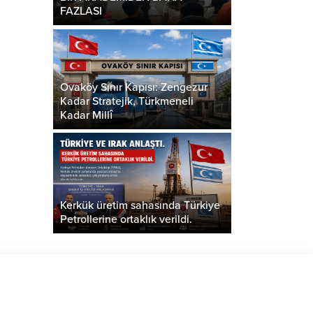
FAZLASI
Ovaköy Sınır Kapısı: Zengezur
Kadar Stratejik, Türkmeneli
Kadar Millî
Kerkük üretim sahasında Türkiye
Petrollerine ortaklık verildi.