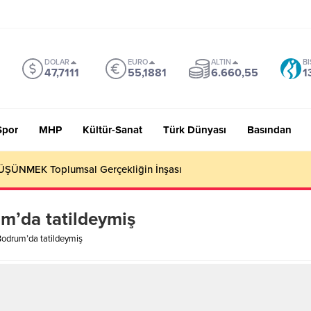
DOLAR
EURO
ALTIN
BI
47,7111
55,1881
6.660,55
1
Spor
MHP
Kültür-Sanat
Türk Dünyası
Basından
ŞÜNMEK Toplumsal Gerçekliğin İnşası
m’da tatildeymiş
Bodrum’da tatildeymiş