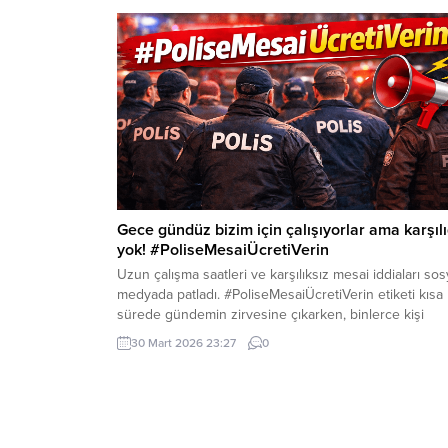
tarihten itibaren iptal edilmesine karar verdi. Kararla
birlikte, söz konusu kurultay sonrasında gerçekleştiri
tüm olağan ve olağanüstü kurultayların yanı...
Gece gündüz bizim için çalışıyorlar ama karşılı
yok! #PoliseMesaiÜcretiVerin
Uzun çalışma saatleri ve karşılıksız mesai iddiaları sos
medyada patladı. #PoliseMesaiÜcretiVerin etiketi kısa
sürede gündemin zirvesine çıkarken, binlerce kişi
polislerin hak ettiği ücreti alamadığını savundu. Türki
30 Mart 2026 23:27
0
genelinde emniyet mensuplarının çalışma koşulları bir
kez daha tartışma konusu oldu. X (Twitter) üzerinden
yayılan paylaşımlarda, polislerin özellikle bayram, resm
tatil ve yoğun operasyon...