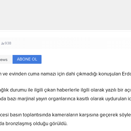
938
ABONE OL
n ve evinden cuma namazı için dahi çıkmadığı konuşulan Erdoğ
ık durumu ile ilgili çıkan haberlerle ilgili olarak yazılı b
a bazı marjinal yayın organlarınca kasıtlı olarak uydurulan id
si basın toplantısında kameraların karşısına geçerek söylenti
 da bronzlaşmış olduğu görüldü.