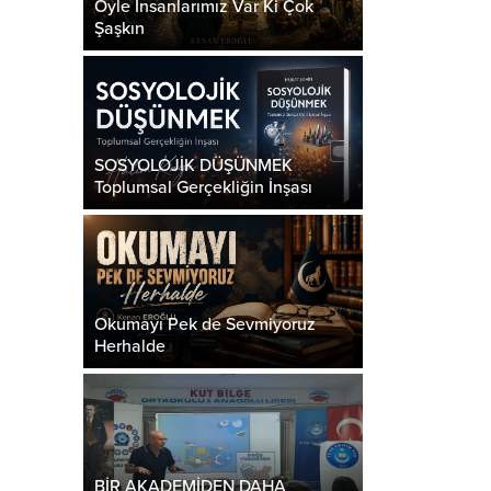
Öyle İnsanlarımız Var Ki Çok
Şaşkın
SOSYOLOJİK DÜŞÜNMEK
Toplumsal Gerçekliğin İnşası
Okumayı Pek de Sevmiyoruz
Herhalde
BİR AKADEMİDEN DAHA