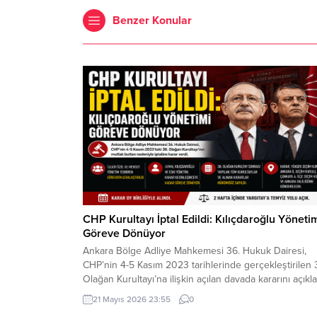
Benzer Konular
CHP Kurultayı İptal Edildi: Kılıçdaroğlu Yöneti
Göreve Dönüyor
Ankara Bölge Adliye Mahkemesi 36. Hukuk Dairesi,
CHP’nin 4-5 Kasım 2023 tarihlerinde gerçekleştirilen 
Olağan Kurultayı’na ilişkin açılan davada kararını açıkla
Mahkeme, kurultayın “mutlak butlan” gerekçesiyle
21 Mayıs 2026 23:55
0
geçersiz olduğuna hükmederek, kurultayın yapıldığı