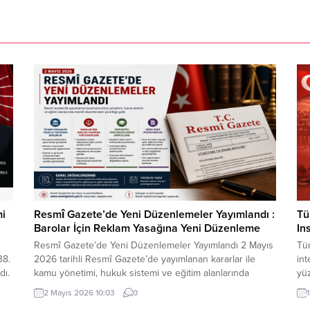
mi
Resmî Gazete’de Yeni Düzenlemeler Yayımlandı :
Tü
Barolar İçin Reklam Yasağına Yeni Düzenleme
In
Resmî Gazete’de Yeni Düzenlemeler Yayımlandı 2 Mayıs
Tür
38.
2026 tarihli Resmî Gazete’de yayımlanan kararlar ile
in
dı.
kamu yönetimi, hukuk sistemi ve eğitim alanlarında
yü
önemli düzenlemeler yürürlüğe girdi. Yapılan
me
2 Mayıs 2026 10:03
0
değişiklikler; idari yapıların güncellenmesi, meslek
ses