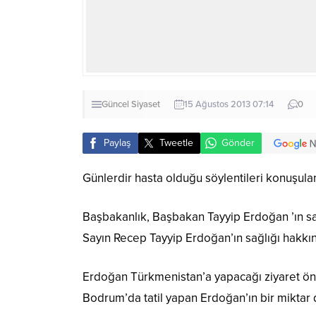
Güncel
Siyaset
15 Ağustos 2013 07:14
0
Paylaş
Tweetle
Gönder
Günlerdir hasta olduğu söylentileri konuşula
Başbakanlık, Başbakan Tayyip Erdoğan ’ın sağl
Sayın Recep Tayyip Erdoğan’ın sağlığı hakkınd
Erdoğan Türkmenistan’a yapacağı ziyaret önce
Bodrum’da tatil yapan Erdoğan’ın bir miktar