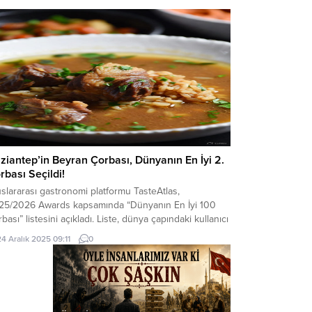
 aldı.
ziantep’in Beyran Çorbası, Dünyanın En İyi 2.
rbası Seçildi!
slararası gastronomi platformu TasteAtlas,
25/2026 Awards kapsamında “Dünyanın En İyi 100
bası” listesini açıkladı. Liste, dünya çapındaki kullanıcı
arı ve uzman değerlendirmeleriyle şekillendi.
24 Aralık 2025 09:11
0
ziantep’in meşhur beyran çorbası, 5 üzerinden 4,5
n alarak dünyanın en iyi ikinci çorbası seçildi! Bu
arı, Türk mutfağının global arenadaki gücünü bir kez
a kanıtladı. Beyran,...