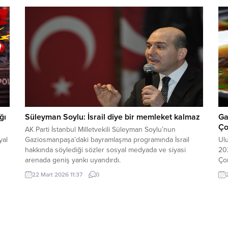
kurallarının netleştirilmesi ve üniversite sistemine
yer
len
yönelik yeni uygulamaları kapsıyor. Ticaret Bakanlığı
Teşkilat Yapısında Değişiklik Yayımlanan düzenleme ile
Ticaret Bakanlığı...
ğı
Süleyman Soylu: İsrail diye bir memleket kalmaz
Ga
Ço
AK Parti İstanbul Milletvekili Süleyman Soylu’nun
yal
Gaziosmanpaşa’daki bayramlaşma programında İsrail
Ulu
hakkında söylediği sözler sosyal medyada ve siyasi
20
arenada geniş yankı uyandırdı.
Çor
ye
oyl
22 Mart 2026 11:37
0
Ga
pua
i
baş
dah