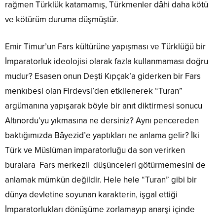
rağmen Türklük katamamış, Türkmenler dâhi daha kötü
ve kötürüm duruma düşmüştür.
Emir Timur’un Fars kültürüne yapışması ve Türklüğü bir
İmparatorluk ideolojisi olarak fazla kullanmaması doğru
mudur? Esasen onun Deşti Kıpçak’a giderken bir Fars
menkıbesi olan Firdevsi’den etkilenerek “Turan”
argümanına yapışarak böyle bir anıt diktirmesi sonucu
Altınordu’yu yıkmasına ne dersiniz? Aynı pencereden
baktığımızda Bâyezid’e yaptıkları ne anlama gelir? İki
Türk ve Müslüman imparatorluğu da son verirken
buralara Fars merkezli düşünceleri götürmemesini de
anlamak mümkün değildir. Hele hele “Turan” gibi bir
dünya devletine soyunan karakterin, işgal ettiği
İmparatorlukları dönüşüme zorlamayıp anarşi içinde