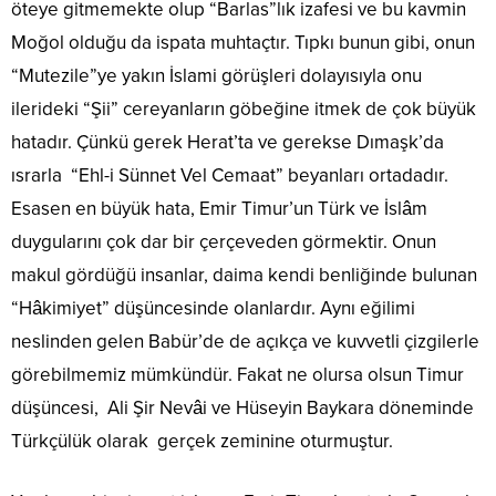
öteye gitmemekte olup “Barlas”lık izafesi ve bu kavmin
Moğol olduğu da ispata muhtaçtır. Tıpkı bunun gibi, onun
“Mutezile”ye yakın İslami görüşleri dolayısıyla onu
ilerideki “Şii” cereyanların göbeğine itmek de çok büyük
hatadır. Çünkü gerek Herat’ta ve gerekse Dımaşk’da
ısrarla “Ehl-i Sünnet Vel Cemaat” beyanları ortadadır.
Esasen en büyük hata, Emir Timur’un Türk ve İslâm
duygularını çok dar bir çerçeveden görmektir. Onun
makul gördüğü insanlar, daima kendi benliğinde bulunan
“Hâkimiyet” düşüncesinde olanlardır. Aynı eğilimi
neslinden gelen Babür’de de açıkça ve kuvvetli çizgilerle
görebilmemiz mümkündür. Fakat ne olursa olsun Timur
düşüncesi, Ali Şir Nevâi ve Hüseyin Baykara döneminde
Türkçülük olarak gerçek zeminine oturmuştur.