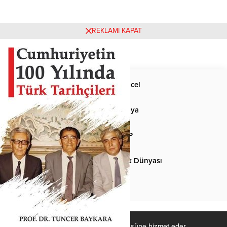
REKLAMI KAPAT
Anasayfa
Güncel
Siyaset
Dünya
Spor
MHP
Kültür-Sanat
Türk Dünyası
Basından
Ülkücü Kadro, Türk-İslâm ülküsüne hizmet eder. .