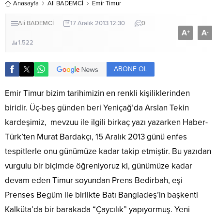
Anasayfa
Ali BADEMCİ
Emir Timur
Ali BADEMCİ
17 Aralık 2013 12:30
0
A
A
+
-
1.522
ABONE OL
Emir Timur bizim tarihimizin en renkli kişiliklerinden
biridir. Üç-beş günden beri Yeniçağ’da Arslan Tekin
kardeşimiz, mevzuu ile ilgili birkaç yazı yazarken Haber-
Türk’ten Murat Bardakçı, 15 Aralık 2013 günü enfes
tespitlerle onu günümüze kadar takip etmiştir. Bu yazıdan
vurgulu bir biçimde öğreniyoruz ki, günümüze kadar
devam eden Timur soyundan Prens Bedirbah, eşi
Prenses Begüm ile birlikte Batı Bangladeş’in başkenti
Kalküta’da bir barakada “Çaycılık” yapıyormuş. Yeni