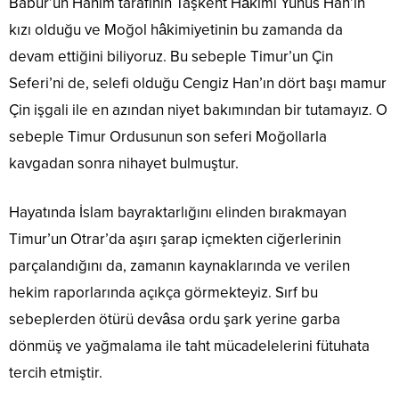
Babür’ün Hanım tarafının Taşkent Hâkimi Yunus Han’ın
kızı olduğu ve Moğol hâkimiyetinin bu zamanda da
devam ettiğini biliyoruz. Bu sebeple Timur’un Çin
Seferi’ni de, selefi olduğu Cengiz Han’ın dört başı mamur
Çin işgali ile en azından niyet bakımından bir tutamayız. O
sebeple Timur Ordusunun son seferi Moğollarla
kavgadan sonra nihayet bulmuştur.
Hayatında İslam bayraktarlığını elinden bırakmayan
Timur’un Otrar’da aşırı şarap içmekten ciğerlerinin
parçalandığını da, zamanın kaynaklarında ve verilen
hekim raporlarında açıkça görmekteyiz. Sırf bu
sebeplerden ötürü devâsa ordu şark yerine garba
dönmüş ve yağmalama ile taht mücadelelerini fütuhata
tercih etmiştir.