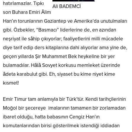
hatırlamazlar. Tıpkı
Ali BADEMCİ
son Buhara Emiri Âlim
Han’ın torunlarının Gaziantep ve Amerika’da unutulmaları
gibi. Özbekler, “Basmacı” liderlerine de, en azından
neşriyat ile sâhip çıkıyorlar; faaliyetlerini milli mücadele
diye tarif edip ders kitaplarına dahi alıyorlar ama yine de,
geçen yıllarda Şir Muhammet Bek heykeline bir yer
bulamadılar. Hâlâ Sovyet korkusu memleket üzerinde
âdeta karabulut gibi. Eh, siyaset bu kime niyet kime
kısmet!
Emir Timur tam anlamıyla bir Türk’tür. Kendi tarihçilerinin
Moğol bir şecereye imalarının tamamen bir zorlamadan
ibaret olduğu, hatta babasının Cengiz Han’ın
komutanlarından birisi gösterilmek istendiği iddiadan