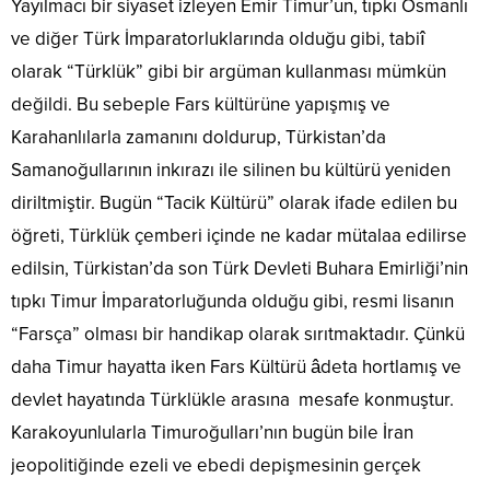
Yayılmacı bir siyaset izleyen Emir Timur’un, tıpkı Osmanlı
ve diğer Türk İmparatorluklarında olduğu gibi, tabiî
olarak “Türklük” gibi bir argüman kullanması mümkün
değildi. Bu sebeple Fars kültürüne yapışmış ve
Karahanlılarla zamanını doldurup, Türkistan’da
Samanoğullarının inkırazı ile silinen bu kültürü yeniden
diriltmiştir. Bugün “Tacik Kültürü” olarak ifade edilen bu
öğreti, Türklük çemberi içinde ne kadar mütalaa edilirse
edilsin, Türkistan’da son Türk Devleti Buhara Emirliği’nin
tıpkı Timur İmparatorluğunda olduğu gibi, resmi lisanın
“Farsça” olması bir handikap olarak sırıtmaktadır. Çünkü
daha Timur hayatta iken Fars Kültürü âdeta hortlamış ve
devlet hayatında Türklükle arasına mesafe konmuştur.
Karakoyunlularla Timuroğulları’nın bugün bile İran
jeopolitiğinde ezeli ve ebedi depişmesinin gerçek