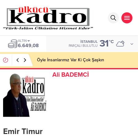
31
ALTIN
°C
İSTANBUL
6.649,08
PARÇALI BULUTLU
Öyle İnsanlarımız Var Ki Çok Şaşkın
Ali BADEMCİ
Emir Timur