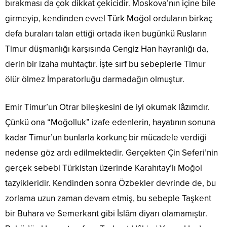
bırakması da çok dikkat çekicidir. Moskova’nın içine bile
girmeyip, kendinden evvel Türk Moğol orduların birkaç
defa buraları talan ettiği ortada iken bugünkü Rusların
Timur düşmanlığı karşısında Cengiz Han hayranlığı da,
derin bir izaha muhtaçtır. İşte sırf bu sebeplerle Timur
ölür ölmez İmparatorluğu darmadağın olmuştur.
Emir Timur’un Otrar bileşkesini de iyi okumak lâzımdır.
Çünkü ona “Moğolluk” izafe edenlerin, hayatının sonuna
kadar Timur’un bunlarla korkunç bir mücadele verdiği
nedense göz ardı edilmektedir. Gerçekten Çin Seferi’nin
gerçek sebebi Türkistan üzerinde Karahıtay’lı Moğol
tazyikleridir. Kendinden sonra Özbekler devrinde de, bu
zorlama uzun zaman devam etmiş, bu sebeple Taşkent
bir Buhara ve Semerkant gibi İslâm diyarı olamamıştır.