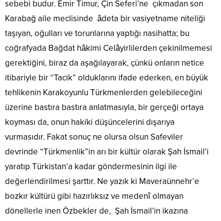
sebebi budur. Emir Timur, Çin Seferi’ne çıkmadan son
Karabağ aile meclisinde âdeta bir vasiyetname niteliği
taşıyan, oğulları ve torunlarına yaptığı nasihatta; bu
coğrafyada Bağdat hâkimi Celâyirlilerden çekinilmemesi
gerektiğini, biraz da aşağılayarak, çünkü onların netice
itibariyle bir “Tacik” olduklarını ifade ederken, en büyük
tehlikenin Karakoyunlu Türkmenlerden gelebileceğini
üzerine bastıra bastıra anlatmasıyla, bir gerçeği ortaya
koyması da, onun hakiki düşüncelerini dışarıya
vurmasıdır. Fakat sonuç ne olursa olsun Safeviler
devrinde “Türkmenlik”in arı bir kültür olarak Şah İsmail’i
yaratıp Türkistan’a kadar göndermesinin ilgi ile
değerlendirilmesi şarttır. Ne yazık ki Maveraünnehr’e
bozkır kültürü gibi hazırlıksız ve medenî olmayan
dönellerle inen Özbekler de, Şah İsmail’in ikazına