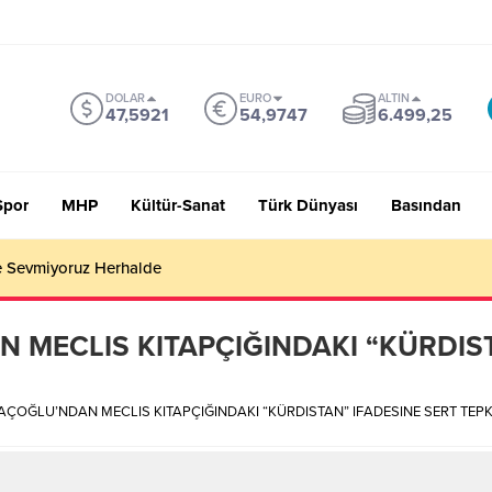
DOLAR
EURO
ALTIN
47,5921
54,9747
6.499,25
Spor
MHP
Kültür-Sanat
Türk Dünyası
Basından
 Sevmiyoruz Herhalde
 MECLIS KITAPÇIĞINDAKI “KÜRDIST
AÇOĞLU’NDAN MECLIS KITAPÇIĞINDAKI “KÜRDISTAN” IFADESINE SERT TEPK