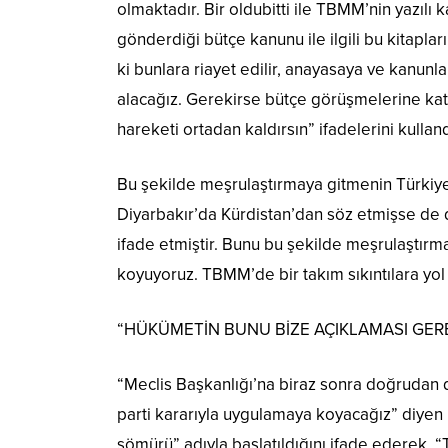
olmaktadır. Bir oldubitti ile TBMM’nin yazıl
gönderdiği bütçe kanunu ile ilgili bu kitapla
ki bunlara riayet edilir, anayasaya ve kanunl
alacağız. Gerekirse bütçe görüşmelerine ka
hareketi ortadan kaldırsın” ifadelerini kulland
Bu şekilde meşrulaştırmaya gitmenin Türkiye
Diyarbakır’da Kürdistan’dan söz etmişse de 
ifade etmiştir. Bunu bu şekilde meşrulaştır
koyuyoruz. TBMM’de bir takım sıkıntılara yol
“HÜKÜMETİN BUNU BİZE AÇIKLAMASI GER
“Meclis Başkanlığı’na biraz sonra doğrudan d
parti kararıyla uygulamaya koyacağız” diyen H
sömürü” adıyla başlatıldığını ifade ederek,