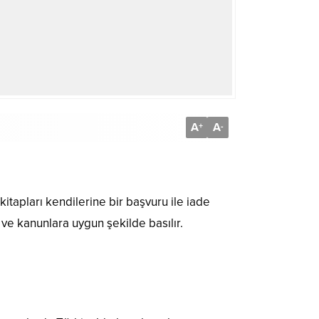
A
A
+
-
tapları kendilerine bir başvuru ile iade
ve kanunlara uygun şekilde basılır.