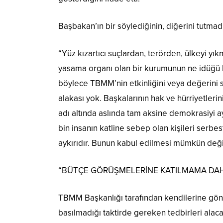
Başbakan’ın bir söylediğinin, diğerini tutmad
“Yüz kızartıcı suçlardan, terörden, ülkeyi y
yasama organı olan bir kurumunun ne idüğü b
böylece TBMM’nin etkinliğini veya değerini s
alakası yok. Başkalarının hak ve hürriyetleri
adı altında aslında tam aksine demokrasiyi ay
bin insanın katline sebep olan kişileri serbe
aykırıdır. Bunun kabul edilmesi mümkün deği
“BÜTÇE GÖRÜŞMELERİNE KATILMAMA DAH
TBMM Başkanlığı tarafından kendilerine gönde
basılmadığı taktirde gereken tedbirleri ala