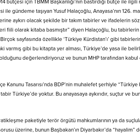
 bütçesi için TBMM Başkanlığı’nın bastırdığı bütçe ile ilgili
esi ile gündeme taşıyan Yusuf Halaçoğlu, Anayasa’nın 126. mad
ne aykırı olacak şekilde bir takım tabirler ve ifadelerin söz
i fiili olarak kitaba basmıştır” diyen Halaçoğlu, bu tabirler
irçok sayfasında özellikle ‘Türkiye Kürdistan’ı’ gibi tabirlerin
i varmış gibi bu kitapta yer alması, Türkiye’de yasa ile belir
et olduğunu değerlendiriyoruz ve bunun MHP tarafından kabul
 Kanunu Tasarısı’nda BDP’nin muhalefet şerhiyle “Türkiye Kür
 tabir Türkiye’de yoktur. Bu anayasaya aykırıdır, suçtur ve 
ikleşme paketiyle terör örgütü mahkumlarının ya da suçluları
” sorusu üzerine, bunun Başbakan’ın Diyarbakır’da “hayalim” 