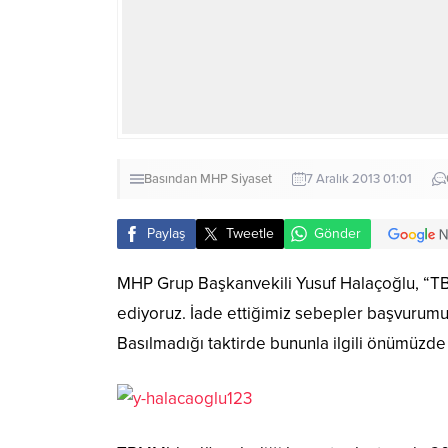
Basından
MHP
Siyaset
7 Aralık 2013 01:01
Paylaş
Tweetle
Gönder
MHP Grup Başkanvekili Yusuf Halaçoğlu, “TBMM
ediyoruz. İade ettiğimiz sebepler başvurumuzd
Basılmadığı taktirde bununla ilgili önümüzde