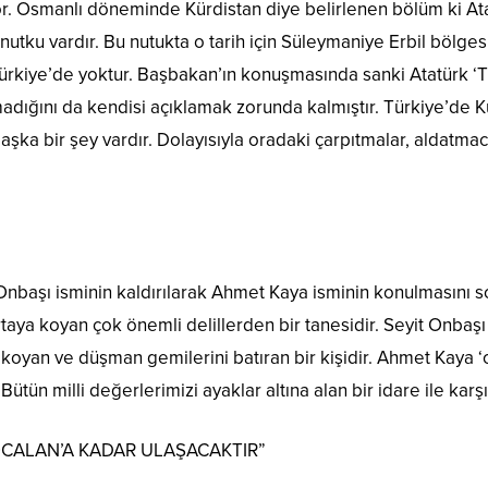
yor. Osmanlı döneminde Kürdistan diye belirlenen bölüm ki At
ku vardır. Bu nutukta o tarih için Süleymaniye Erbil bölgesind
kiye’de yoktur. Başbakan’ın konuşmasında sanki Atatürk ‘Türk
adığını da kendisi açıklamak zorunda kalmıştır. Türkiye’de Kü
 başka bir şey vardır. Dolayısıyla oradaki çarpıtmalar, aldatma
Onbaşı isminin kaldırılarak Ahmet Kaya isminin konulmasını s
taya koyan çok önemli delillerden bir tanesidir. Seyit Onbaşı
 koyan ve düşman gemilerini batıran bir kişidir. Ahmet Kaya ‘
ütün milli değerlerimizi ayaklar altına alan bir idare ile karşı
CALAN’A KADAR ULAŞACAKTIR”