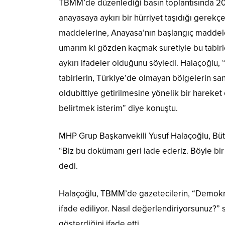
TBMM’de düzenlediği basın toplantısında 2014
anayasaya aykırı bir hürriyet taşıdığı gerekç
maddelerine, Anayasa’nın başlangıç maddeleri
umarım ki gözden kaçmak suretiyle bu tabirler
aykırı ifadeler olduğunu söyledi. Halaçoğlu, “B
tabirlerin, Türkiye’de olmayan bölgelerin sank
oldubittiye getirilmesine yönelik bir harek
belirtmek isterim” diye konuştu.
MHP Grup Başkanvekili Yusuf Halaçoğlu, Bütçe
“Biz bu dokümanı geri iade ederiz. Böyle bir
dedi.
Halaçoğlu, TBMM’de gazetecilerin, “Demokrat
ifade ediliyor. Nasıl değerlendiriyorsunuz?
gösterdiğini ifade etti.