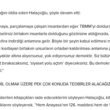
ığını iddia eden Halaçoğlu, şöyle devam etti:
ıkmaya, parçalamaya çalışan insanlardan eğer TBMM’yi doldura
elirsiz birtakım insanlarla dolduğunu gözönüne aldığınızda
ıfıra indirdiği anlamına gelir. Böyle bir şeyin kabul edilme
ni kısıtlayan birtakım unsurların ortadan kaldırılması anlamın
aklar altına alıyorsunuz, yok ediyorsunuz demektir. Siz bütün
st bırakacaksınız, ‘siyaset yolu açtım’ diyeceksiniz. Bu demokr
l.”
İL OLMAK ÜZERE PEK ÇOK KONUDA TEDBİRLER ALACAĞIZ
rilen kitapçıkları iade edeceklerini söyleyen Halaçoğlu, ki
caklarını söyleyerek, “Hem Anayasa’nın 126. maddesi hem de 5