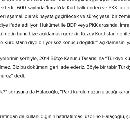
dir. 600. sayfada ‘İmralı’da Kürt halk önderi ve PKK lideri A
ri aşamalı olarak hayata geçirilecek ve süreç yasal bir zemin
ir’ diye ifade ediliyor. Hükümet ile BDP veya PKK arasında, İm
ükümetin bunu bize açıklaması gerekir. Kuzey Kürdistan denile
e Kürdistan’ı diye bir yer söz konusu değildir” açıklamasını y
lerinin şerhiyle, 2014 Bütçe Kanunu Tasarısı’na “Türkiye Kürdi
mez. Biz bu dokümanı geri iade ederiz. Böyle bir tabir Türkiy
nuruz” dedi.
k?” sorusuna da Halaçoğlu, “Parti kurulumuzun alacağı karar
fından da kullanıldığının hatırlatılması üzerine Halaçoğlu, şu