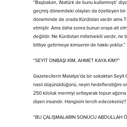
“Başbakan, ‘Atatürk de bunu kullanmıştı’ di
geçmiş dönemdeki olayları da özetleyen bir nut
döneminde de orada Kürdistan vardır ama Tür
etmiştir. Ama daha sonra bunun oraya ait olm
değildir. Ne Kürdistan milletvekili vardır, ne
bittiye getirmeye kimsenin de hakkı yoktur.”
“SEYİT ONBAŞI KİM, AHMET KAYA KİM?”
Gazetecilerin Malatya’da bir sokaktan Seyit 
nasıl düşünüldüğünü, neyin hedeflendiğini or
250 kiloluk mermiyi sırtlayarak topun ağzına
diyen insandır. Hangisini tercih edeceksiniz? B
“BU ÇALIŞMALARIN SONUCU ABDULLAH Ö