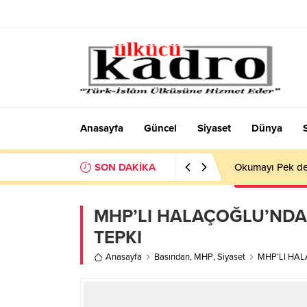
Anasayfa
Güncel
Siyaset
Dünya
SON DAKİKA
Okumayı Pek de
MHP’LI HALAÇOĞLU’NDAN
TEPKI
Anasayfa
Basından
,
MHP
,
Siyaset
MHP’LI HAL