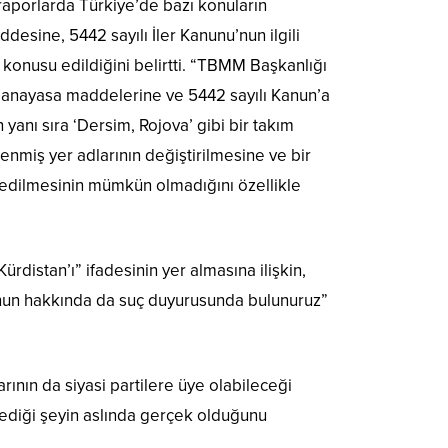
 raporlarda Türkiye’de bazı konuların
desine, 5442 sayılı İler Kanunu’nun ilgili
 konusu edildiğini belirtti. “TBMM Başkanlığı
in anayasa maddelerine ve 5442 sayılı Kanun’a
 yanı sıra ‘Dersim, Rojova’ gibi bir takım
lenmiş yer adlarının değiştirilmesine ve bir
 edilmesinin mümkün olmadığını özellikle
distan’ı” ifadesinin yer almasına ilişkin,
bunun hakkında da suç duyurusunda bulunuruz”
nın da siyasi partilere üye olabileceği
dediği şeyin aslında gerçek olduğunu