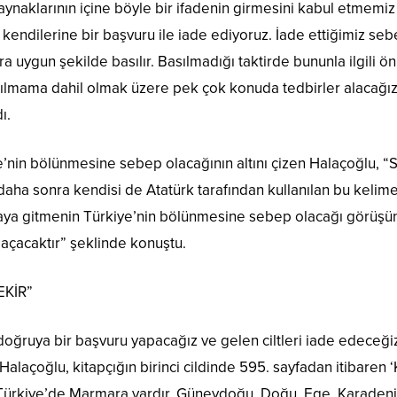
ı kaynaklarının içine böyle bir ifadenin girmesini kabul etme
rı kendilerine bir başvuru ile iade ediyoruz. İade ettiğimiz 
ara uygun şekilde basılır. Basılmadığı taktirde bununla ilgil
tılmama dahil olmak üzere pek çok konuda tedbirler alacağız
ı.
’nin bölünmesine sebep olacağının altını çizen Halaçoğlu, “
daha sonra kendisi de Atatürk tarafından kullanılan bu kelim
maya gitmenin Türkiye’nin bölünmesine sebep olacağı görüşün
 açacaktır” şeklinde konuştu.
EKİR”
oğruya bir başvuru yapacağız ve gelen ciltleri iade edeceğiz
alaçoğlu, kitapçığın birinci cildinde 595. sayfadan itibaren 
 “Türkiye’de Marmara vardır, Güneydoğu, Doğu, Ege, Karadeniz