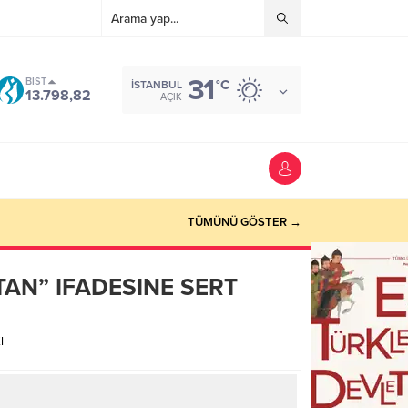
31
BIST
°C
İSTANBUL
13.798,82
AÇIK
TÜMÜNÜ GÖSTER →
AN” IFADESINE SERT
I