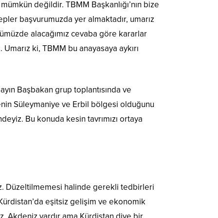
miz mümkün değildir. TBMM Başkanlığı’nın bize
sebepler başvurumuzda yer almaktadır, umarız
i önümüzde alacağımız cevaba göre kararlar
. Umarız ki, TBMM bu anayasaya aykırı
Sayın Başbakan grup toplantısında ve
enin Süleymaniye ve Erbil bölgesi olduğunu
deyiz. Bu konuda kesin tavrımızı ortaya
. Düzeltilmemesi halinde gerekli tedbirleri
‘Kürdistan’da eşitsiz gelişim ve ekonomik
, Akdeniz vardır ama Kürdistan diye bir