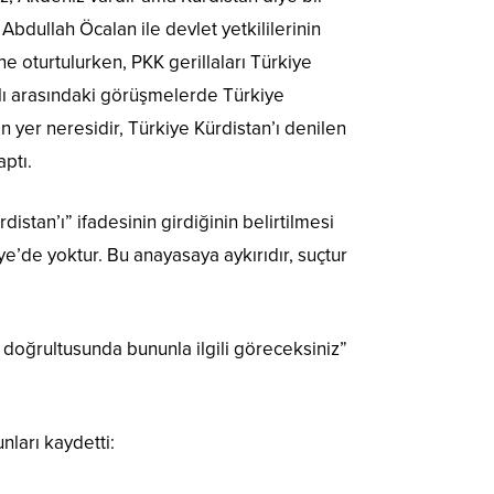
bdullah Öcalan ile devlet yetkililerinin
e oturtulurken, PKK gerillaları Türkiye
ralı arasındaki görüşmelerde Türkiye
n yer neresidir, Türkiye Kürdistan’ı denilen
aptı.
stan’ı” ifadesinin girdiğinin belirtilmesi
e’de yoktur. Bu anayasaya aykırıdır, suçtur
 doğrultusunda bununla ilgili göreceksiniz”
nları kaydetti: