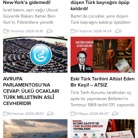
New-York’a gidemedi!
düşen Türk bayrağını öpüp
kaldırdı!
İsrail basını, aşırı sağcı Ulusal
Güvenlik Bakanı Itamar Ben-
Bartın’da çocuklar, yere düşen
Gvir'in, Filistinlilere yönelik
Türk bayrağını kaldırıp öptükten
politika ve uygulamaları nedeniyle
sonra gelen itfaiye ekiplerinin de
5 Temmuz 2026 10:19
0
27 Haziran 2026 14:24
0
"gözaltına alınma" endişesiyle bu
yardımıyla göndere çekti. O anlar
hafta New York'a yapacağı ziyareti
cep telefonu kamerası tarafından
iptal ettiğini ileri sürdü.
kaydedildi. Yerden kaldırıp öptüler
Kemerköprü Mahallesi’nde dün
akşam saatlerinde Cumhuriyet
Parkı içerisindeki direkte bulunan
Türk bayrağı rüzgar nedeniyle
ipinin kopmasıyla yere düştü. Bu
AVRUPA
Eski Türk Tarihini Altüst Eden
sırada parkta oynayan çocuklar
PARLAMENTOSU’NA
Bir Keşif – ATSIZ
yere...
CEVAP: ÜLKÜ OCAKLARI
Türk Tarih Kurumu tarafından üç
TÜRK MİLLETİNİN ASLÎ
ayda bir yayınlanan Belleten’in
CEVHERİDİR
Temmuz 1969 tarihli 131. sayısında
MHP milletvekili Prof. Dr. İlyas
(427. sayfada) «Milâttan Önce IV.
19 Haziran 2026 08:51
0
31 Mayıs 2026 06:07
0
Topsakal AB parlamentosuna
Yüzyıla Ait Türkçe Yazıtlar
cevap verdi: Avrupa
Bulundu» başlıklı kısa bir haber
Parlamentosu tarafından 17
vardı. Tass Ajansı’nın Alma Ata
Haziran 2026 tarihinde kabul
kaynaklı bir haberinde, bu