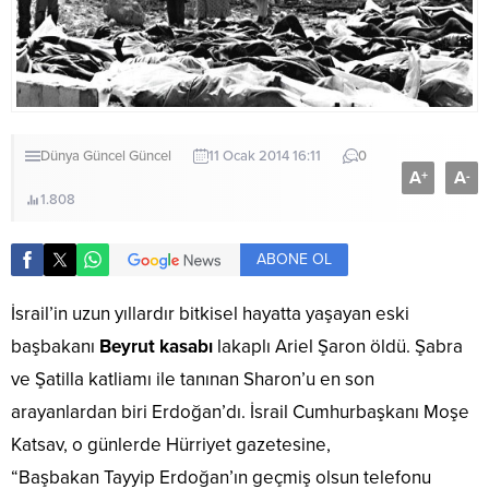
Dünya
Güncel
Güncel
11 Ocak 2014 16:11
0
A
A
+
-
1.808
ABONE OL
İsrail’in uzun yıllardır bitkisel hayatta yaşayan eski
başbakanı
Beyrut kasabı
lakaplı Ariel Şaron öldü. Şabra
ve Şatilla katliamı ile tanınan Sharon’u en son
arayanlardan biri Erdoğan’dı. İsrail Cumhurbaşkanı Moşe
Katsav, o günlerde Hürriyet gazetesine,
“Başbakan Tayyip Erdoğan’ın geçmiş olsun telefonu