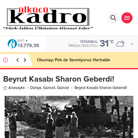
31
BIST
°C
İSTANBUL
13.779,39
PARÇALI BULUTLU
Okumayı Pek de Sevmiyoruz Herhalde
Beyrut Kasabı Sharon Geberdi!
Anasayfa
Dünya
,
Güncel
,
Güncel
Beyrut Kasabı Sharon Geberdi!