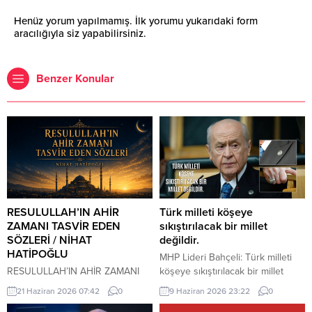
Henüz yorum yapılmamış. İlk yorumu yukarıdaki form
aracılığıyla siz yapabilirsiniz.
Benzer Konular
RESULULLAH’IN AHİR
Türk milleti köşeye
ZAMANI TASVİR EDEN
sıkıştırılacak bir millet
SÖZLERİ / NİHAT
değildir.
HATİPOĞLU
MHP Lideri Bahçeli: Türk milleti
RESULULLAH’IN AHİR ZAMANI
köşeye sıkıştırılacak bir millet
TASVİR EDEN SÖZLERİ İnsanlar
değildir. Türk milleti, karşısına
21 Haziran 2026 07:42
0
9 Haziran 2026 23:22
0
heveslerine uyacaklar, zan ile
yedi düvel de dizilse tarih