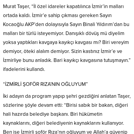
Murat Taşer, “İl özel idareler kapatılınca İzmir’in malları
ortada kaldı. İzmir’e sahip çıkması gereken Sayın
Kocaoğlu AKP’den dolayısıyla Sayın Binali Yıldırım’dan bu
malları bir türlü isteyemiyor. Danışıklı dövüş mü diyelim
yoksa yaptıkları kavgaya kayıkçı kavgası mı? Biri vereyim
demiyor, öteki alalım demiyor. Sizin kastınız İzmir’e ve
İzmirliye bunu anladık. Bari kayıkçı kavgasına tutuşmayın.”
ifadelerini kullandı.
“İZMİRLİ ŞOFÖR RIZA’NIN OĞLUYUM”
İki adayın da program yapıp şehri gezdiğini anlatan Taşer,
sözlerine şöyle devam etti: “Birisi sabık bir bakan, diğeri
hali hazırda belediye başkanı. Biri hükümetin
kaynaklarını, diğeri belediyenin kaynaklarını kullanıyor.
Ben ise İzmirli şoför Rıza’nın oğluyum ve Allah’a güvenip