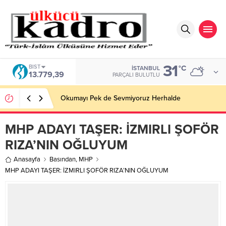
31
BIST
°C
İSTANBUL
13.779,39
PARÇALI BULUTLU
Okumayı Pek de Sevmiyoruz Herhalde
MHP ADAYI TAŞER: İZMIRLI ŞOFÖR
RIZA’NIN OĞLUYUM
Anasayfa
Basından
,
MHP
MHP ADAYI TAŞER: İZMIRLI ŞOFÖR RIZA’NIN OĞLUYUM