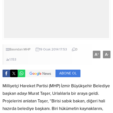
Basından
MHP
19 Ocak 2014 17:53
0
A
A
+
-
1.153
ABONE OL
Milliyetçi Hareket Partisi (MHP) İzmir Büyükşehir Belediye
başkan adayı Murat Taşer, Urlalılarla bir araya geldi.
Projelerini anlatan Taşer, “Birisi sabık bakan, diğeri hali
hazırda belediye başkanı. Biri hükümetin kaynaklarını,