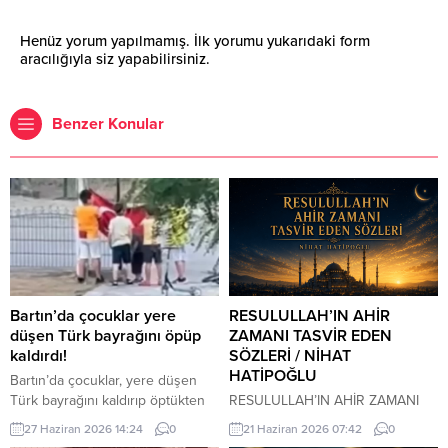
Henüz yorum yapılmamış. İlk yorumu yukarıdaki form
aracılığıyla siz yapabilirsiniz.
Benzer Konular
Bartın’da çocuklar yere
RESULULLAH’IN AHİR
düşen Türk bayrağını öpüp
ZAMANI TASVİR EDEN
kaldırdı!
SÖZLERİ / NİHAT
HATİPOĞLU
Bartın’da çocuklar, yere düşen
Türk bayrağını kaldırıp öptükten
RESULULLAH’IN AHİR ZAMANI
sonra gelen itfaiye ekiplerinin de
TASVİR EDEN SÖZLERİ İnsanlar
27 Haziran 2026 14:24
0
21 Haziran 2026 07:42
0
yardımıyla göndere çekti. O anlar
heveslerine uyacaklar, zan ile