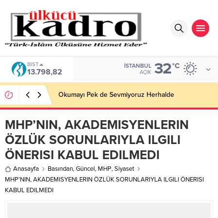
32
BIST
°C
İSTANBUL
13.798,82
AÇIK
Okumayı Pek de Sevmiyoruz Herhalde
MHP’NIN, AKADEMISYENLERIN
ÖZLÜK SORUNLARIYLA ILGILI
ÖNERISI KABUL EDILMEDI
Anasayfa
Basından
,
Güncel
,
MHP
,
Siyaset
MHP’NIN, AKADEMISYENLERIN ÖZLÜK SORUNLARIYLA ILGILI ÖNERISI
KABUL EDILMEDI