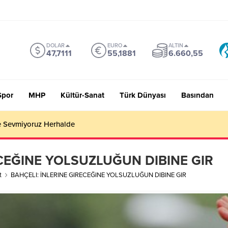
DOLAR
EURO
ALTIN
47,7111
55,1881
6.660,55
Spor
MHP
Kültür-Sanat
Türk Dünyası
Basından
 Sevmiyoruz Herhalde
ECEĞINE YOLSUZLUĞUN DIBINE GIR
t
BAHÇELI: İNLERINE GIRECEĞINE YOLSUZLUĞUN DIBINE GIR