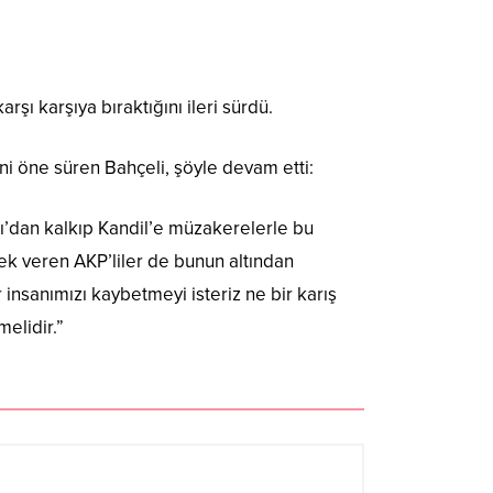
şı karşıya bıraktığını ileri sürdü.
ini öne süren Bahçeli, şöyle devam etti:
lı’dan kalkıp Kandil’e müzakerelerle bu
tek veren AKP’liler de bunun altından
nsanımızı kaybetmeyi isteriz ne bir karış
elidir.”