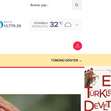
32
BIST
°C
İSTANBUL
13.779,39
AZ BULUTLU
TÜMÜNÜ GÖSTER →