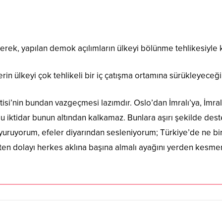
erek, yapılan demok açılımların ülkeyi bölünme tehlikesiyle kar
erin ülkeyi çok tehlikeli bir iç çatışma ortamına sürükleyeceğ
tisi’nin bundan vazgeçmesi lazımdır. Oslo’dan İmralı’ya, İmra
 bu iktidar bunun altından kalkamaz. Bunlara aşırı şekilde des
uyorum, efeler diyarından sesleniyorum; Türkiye’de ne bir i
pten dolayı herkes aklına başına almalı ayağını yerden kesmem