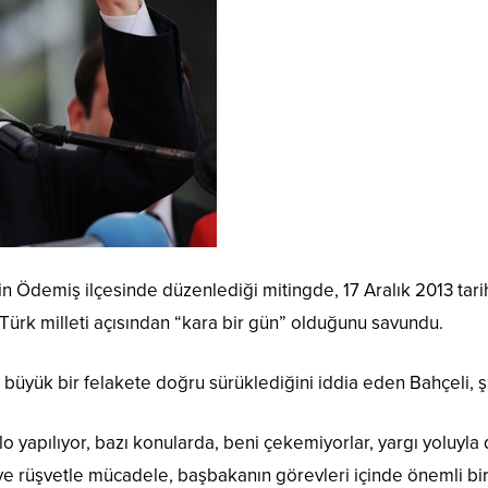
in Ödemiş ilçesinde düzenlediği mitingde, 17 Aralık 2013 tari
 Türk milleti açısından “kara bir gün” olduğunu savundu.
üyük bir felakete doğru sürüklediğini iddia eden Bahçeli, şu 
yapılıyor, bazı konularda, beni çekemiyorlar, yargı yoluyla d
ve rüşvetle mücadele, başbakanın görevleri içinde önemli bi