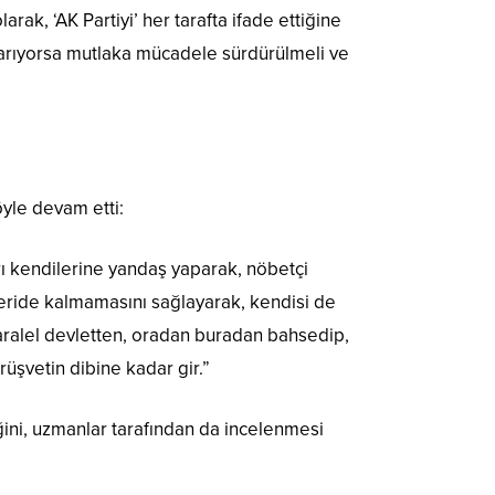
ak, ‘AK Partiyi’ her tarafta ifade ettiğine
varıyorsa mutlaka mücadele sürdürülmeli ve
öyle devam etti:
rı kendilerine yandaş yaparak, nöbetçi
içeride kalmamasını sağlayarak, kendisi de
aralel devletten, oradan buradan bahsedip,
üşvetin dibine kadar gir.”
ğini, uzmanlar tarafından da incelenmesi