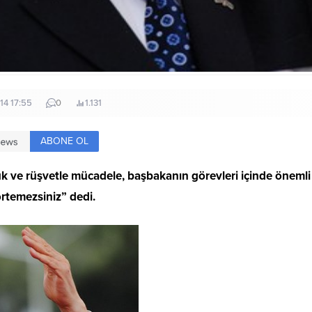
14 17:55
0
1.131
ABONE OL
k ve rüşvetle mücadele, başbakanın görevleri içinde önemli
rtemezsiniz” dedi.