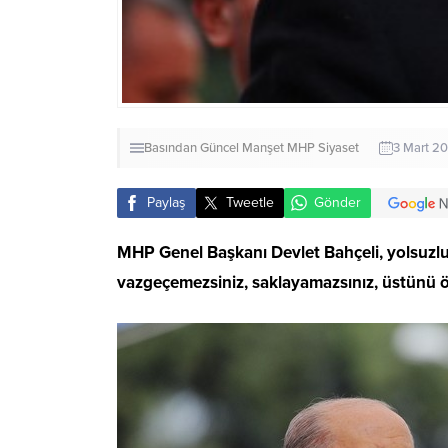
Basından
Güncel
Manşet
MHP
Siyaset
3 Mart 20
Paylaş
Tweetle
Gönder
MHP Genel Başkanı Devlet Bahçeli, yolsuzlu
vazgeçemezsiniz, saklayamazsınız, üstünü ö