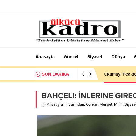
Anasayfa
Güncel
Siyaset
Dünya
SON DAKİKA
Okumayı Pek de
BAHÇELI: İNLERINE GIR
Anasayfa
Basından
,
Güncel
,
Manşet
,
MHP
,
Siyase