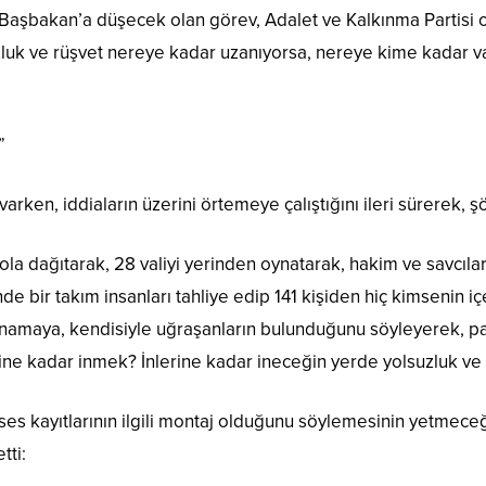
aşbakan’a düşecek olan görev, Adalet ve Kalkınma Partisi olar
suzluk ve rüşvet nereye kadar uzanıyorsa, nereye kime kadar 
”
ken, iddiaların üzerini örtemeye çalıştığını ileri sürerek, ş
la dağıtarak, 28 valiyi yerinden oynatarak, hakim ve savcıla
de bir takım insanları tahliye edip 141 kişiden hiç kimsenin 
ynamaya, kendisiyle uğraşanların bulunduğunu söyleyerek, p
ine kadar inmek? İnlerine kadar ineceğin yerde yolsuzluk ve r
es kayıtlarının ilgili montaj olduğunu söylemesinin yetmece
tti: