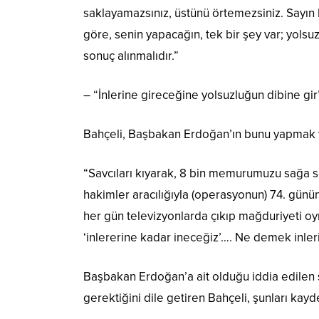
saklayamazsınız, üstünü örtemezsiniz. Sayın B
göre, senin yapacağın, tek bir şey var; yol
sonuç alınmalıdır.”
– “İnlerine gireceğine yolsuzluğun dibine gir
Bahçeli, Başbakan Erdoğan’ın bunu yapmak var
“Savcıları kıyarak, 8 bin memurumuzu sağa so
hakimler aracılığıyla (operasyonun) 74. günün
her gün televizyonlarda çıkıp mağduriyeti o
‘inlererine kadar ineceğiz’…. Ne demek inler
Başbakan Erdoğan’a ait olduğu iddia edilen s
gerektiğini dile getiren Bahçeli, şunları kayde