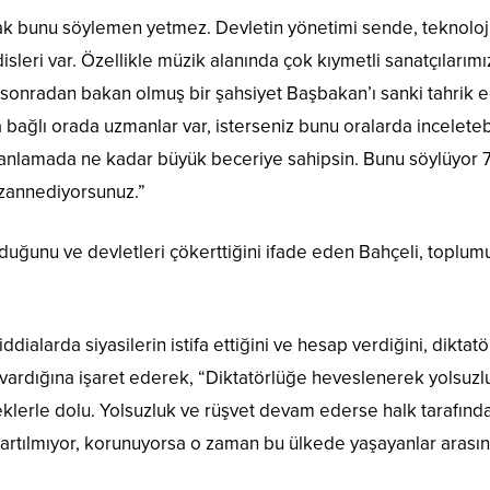
ak bunu söylemen yetmez. Devletin yönetimi sende, teknoloji 
sleri var. Özellikle müzik alanında çok kıymetli sanatçılarımız 
 sonradan bakan olmuş bir şahsiyet Başbakan’ı sanki tahrik 
bağlı orada uzmanlar var, isterseniz bunu oralarda inceleteb
 anlamada ne kadar büyük beceriye sahipsin. Bunu söylüyor 7
 zannediyorsunuz.”
duğunu ve devletleri çökerttiğini ifade eden Bahçeli, toplum
ddialarda siyasilerin istifa ettiğini ve hesap verdiğini, dikta
vardığına işaret ederek, “Diktatörlüğe heveslenerek yolsuzlu
eklerle dolu. Yolsuzluk ve rüşvet devam ederse halk tarafından 
ıkartılmıyor, korunuyorsa o zaman bu ülkede yaşayanlar arası