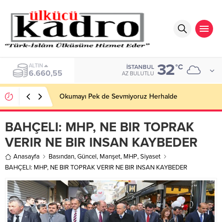
32
BIST
°C
İSTANBUL
13.779,39
AZ BULUTLU
Okumayı Pek de Sevmiyoruz Herhalde
BAHÇELI: MHP, NE BIR TOPRAK
VERIR NE BIR INSAN KAYBEDER
Anasayfa
Basından
,
Güncel
,
Manşet
,
MHP
,
Siyaset
BAHÇELI: MHP, NE BIR TOPRAK VERIR NE BIR INSAN KAYBEDER