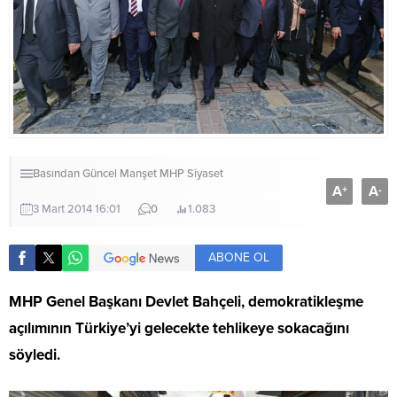
Basından
Güncel
Manşet
MHP
Siyaset
A
A
+
-
3 Mart 2014 16:01
0
1.083
ABONE OL
MHP Genel Başkanı Devlet Bahçeli, demokratikleşme
açılımının Türkiye’yi gelecekte tehlikeye sokacağını
söyledi.