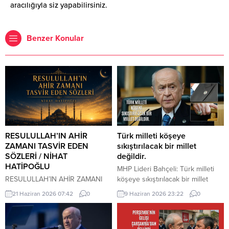
aracılığıyla siz yapabilirsiniz.
Benzer Konular
RESULULLAH’IN AHİR
Türk milleti köşeye
ZAMANI TASVİR EDEN
sıkıştırılacak bir millet
SÖZLERİ / NİHAT
değildir.
HATİPOĞLU
MHP Lideri Bahçeli: Türk milleti
RESULULLAH’IN AHİR ZAMANI
köşeye sıkıştırılacak bir millet
TASVİR EDEN SÖZLERİ İnsanlar
değildir. Türk milleti, karşısına
21 Haziran 2026 07:42
0
9 Haziran 2026 23:22
0
heveslerine uyacaklar, zan ile
yedi düvel de dizilse tarih
hükmedilecek. Bilinmeyen
sahnesinden silinecek bir millet
konularda insanlar konuşacaklar.
değildir. Türkiye, ham hayaller