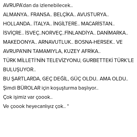
AVRUPA’dan da izlenebilecek..
ALMANYA.. FRANSA.. BELÇİKA.. AVUSTURYA..
HOLLANDA.. İTALYA.. İNGİLTERE.. MACARİSTAN..
İSVİÇRE.. İSVEÇ..NORVEÇ..FİNLANDİYA.. DANİMARKA..
MAKEDONYA.. ARNAVUTLUK.. BOSNA-HERSEK.. VE
AVRUPA’NIN TAMAMIYLA, KUZEY AFRİKA..
TÜRK MİLLETİ’NİN TELEVİZYONU, GURBETTEKİ TÜRK’LE
BULUŞUYOR..
BU ŞARTLARDA, GEÇ DEĞİL, GÜÇ OLDU.. AMA OLDU..
Şimdi BÜROLAR için koşuşturma başlıyor..
Çok işimiz var çoook..
Ve çoook heyecanlıyız çok.. “