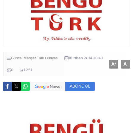
Güncel
Manşet
Türk Dünyası
18 Nisan 2014 20:43
A
A
+
-
0
1.251
ABONE OL