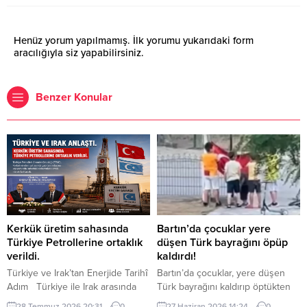
Henüz yorum yapılmamış. İlk yorumu yukarıdaki form
aracılığıyla siz yapabilirsiniz.
Benzer Konular
Kerkük üretim sahasında
Bartın’da çocuklar yere
Türkiye Petrollerine ortaklık
düşen Türk bayrağını öpüp
verildi.
kaldırdı!
Türkiye ve Irak’tan Enerjide Tarihî
Bartın’da çocuklar, yere düşen
Adım Türkiye ile Irak arasında
Türk bayrağını kaldırıp öptükten
enerji alanındaki iş birliği yeni bir
sonra gelen itfaiye ekiplerinin de
28 Temmuz 2026 20:31
0
27 Haziran 2026 14:24
0