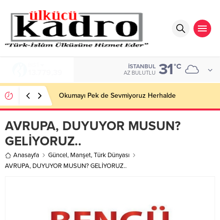
31
BIST
°C
İSTANBUL
13.779,39
AZ BULUTLU
Okumayı Pek de Sevmiyoruz Herhalde
AVRUPA, DUYUYOR MUSUN?
GELİYORUZ..
Anasayfa
Güncel
,
Manşet
,
Türk Dünyası
AVRUPA, DUYUYOR MUSUN? GELİYORUZ..