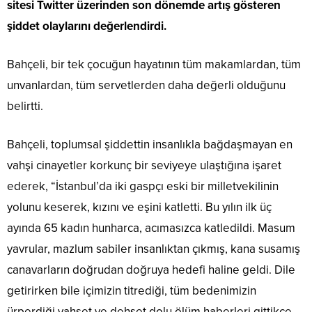
sitesi Twitter üzerinden son dönemde artış gösteren
şiddet olaylarını değerlendirdi.
Bahçeli, bir tek çocuğun hayatının tüm makamlardan, tüm
unvanlardan, tüm servetlerden daha değerli olduğunu
belirtti.
Bahçeli, toplumsal şiddettin insanlıkla bağdaşmayan en
vahşi cinayetler korkunç bir seviyeye ulaştığına işaret
ederek, “İstanbul’da iki gaspçı eski bir milletvekilinin
yolunu keserek, kızını ve eşini katletti. Bu yılın ilk üç
ayında 65 kadın hunharca, acımasızca katledildi. Masum
yavrular, mazlum sabiler insanlıktan çıkmış, kana susamış
canavarların doğrudan doğruya hedefi haline geldi. Dile
getirirken bile içimizin titrediği, tüm bedenimizin
ürperdiği vahşet ve dehşet dolu ölüm haberleri gittikçe