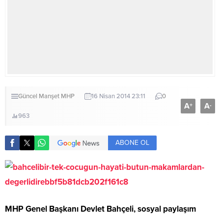
Güncel
Manşet
MHP
16 Nisan 2014 23:11
0
A
A
+
-
963
ABONE OL
MHP Genel Başkanı Devlet Bahçeli, sosyal paylaşım