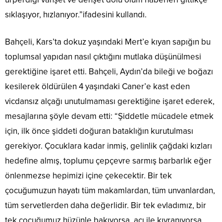
sıklaşıyor, hızlanıyor.”ifadesini kullandı.
Bahçeli, Kars’ta dokuz yaşındaki Mert’e kıyan sapığın bu
toplumsal yapıdan nasıl çıktığını mutlaka düşünülmesi
gerektiğine işaret etti. Bahçeli, Aydın’da bileği ve boğazı
kesilerek öldürülen 4 yaşındaki Caner’e kast eden
vicdansız alçağı unutulmaması gerektiğine işaret ederek,
mesajlarına şöyle devam etti: “Şiddetle mücadele etmek
için, ilk önce şiddeti doğuran bataklığın kurutulması
gerekiyor. Çocuklara kadar inmiş, gelinlik çağdaki kızları
hedefine almış, toplumu çepçevre sarmış barbarlık eğer
önlenmezse hepimizi içine çekecektir. Bir tek
çocuğumuzun hayatı tüm makamlardan, tüm unvanlardan,
tüm servetlerden daha değerlidir. Bir tek evladımız, bir
tek çocuğumuz hüzünle bakıyorsa, acı ile kıvranıyorsa,