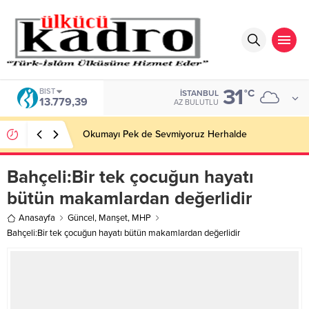
31
BIST
°C
İSTANBUL
13.779,39
AZ BULUTLU
Okumayı Pek de Sevmiyoruz Herhalde
Bahçeli:Bir tek çocuğun hayatı
bütün makamlardan değerlidir
Anasayfa
Güncel
,
Manşet
,
MHP
Bahçeli:Bir tek çocuğun hayatı bütün makamlardan değerlidir