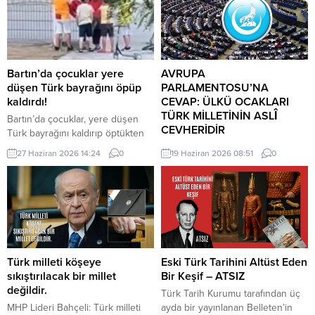
Bartın’da çocuklar yere
AVRUPA
düşen Türk bayrağını öpüp
PARLAMENTOSU’NA
kaldırdı!
CEVAP: ÜLKÜ OCAKLARI
TÜRK MİLLETİNİN ASLÎ
Bartın’da çocuklar, yere düşen
CEVHERİDİR
Türk bayrağını kaldırıp öptükten
sonra gelen itfaiye ekiplerinin de
MHP milletvekili Prof. Dr. İlyas
27 Haziran 2026 14:24
0
19 Haziran 2026 08:51
0
yardımıyla göndere çekti. O anlar
Topsakal AB parlamentosuna
cep telefonu kamerası tarafından
cevap verdi: Avrupa
kaydedildi. Yerden kaldırıp öptüler
Parlamentosu tarafından 17
Kemerköprü Mahallesi’nde dün
Haziran 2026 tarihinde kabul
akşam saatlerinde Cumhuriyet
edilen Türkiye Raporu, teknik bir
Parkı içerisindeki direkte bulunan
ilerleme belgesi olmaktan ziyade,
Türk bayrağı rüzgar nedeniyle
Türkiye-AB ilişkilerinin gerilimli fay
ipinin kopmasıyla yere düştü. Bu
hatlarını derinleştiren ve
Türk milleti köşeye
Eski Türk Tarihini Altüst Eden
sırada parkta oynayan çocuklar
Ankara’nın stratejik özerkliğini
sıkıştırılacak bir millet
Bir Keşif – ATSIZ
yere...
hedef alan bir siyasi pozisyon
değildir.
Türk Tarih Kurumu tarafından üç
belgesi niteliğindedir. Raporun
MHP Lideri Bahçeli: Türk milleti
ayda bir yayınlanan Belleten’in