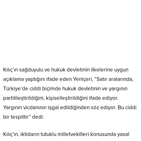
Kılıç’ın, iktidarın tutuklu milletvekilleri konusunda yasal
değişiklikleri yerine getirmediğini ve bu sorunu Anayasa
Mahkemesi’nin çözmeye çalıştığını söylediğini anlatan
Yeniçeri, “İktidar 3 günde yasa çıkarıp
Hakan Fidan
‘ı
yargının elinden almayı beceriyor ama 8 milletvekili
içerideyken hiçbir adım atmıyor” diye konuştu.
Özcan Yeniçeri, “Haşim Kılıç muhalefetin ortak
Cumhurbaşkanı adayı olabilir mi?” sorusunu, “Kılıç
Anayasa Mahkemesi Başkanıdır, Anayasa Mahkemesi
Başkanı olarak kalacaktır ve kalmalıdır” şeklinde
yanıtladı. Gerek CHP gerek MHP’nin adaylarını belirleyip
zamanı gelince kamuoyunun önüne çıkaracağını belirten
Yeniçeri, “Kılıç’ın ifadelerinin siyasi ve çıkara yönelik
ifadeler olduğunu kesinlikle düşünmüyorum. Hukuk