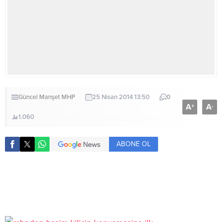
Güncel
Manşet
MHP
25 Nisan 2014 13:50
0
A
A
+
-
1.060
ABONE OL