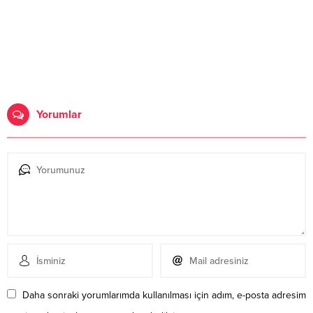
Daha sonraki yorumlarımda kullanılması için adım, e-posta adresim
ve site adresim bu tarayıcıya kaydedilsin.
Henüz yorum yapılmamış. İlk yorumu yukarıdaki form
aracılığıyla siz yapabilirsiniz.
Benzer Konular