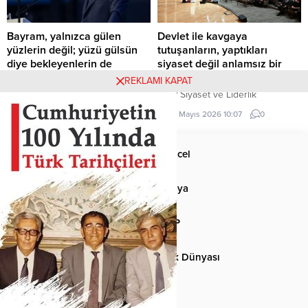
Kardeşlerim, Sayın Basın
Basından
Mensupları, Türkçe...
Ülkücü Kadro, Türk-İslâm ülküsüne hizmet eder. .
REKLAMI KAPAT
inn.com/
https://makeup.orangebeauty.com/
grandpashabet
Grandpashabe