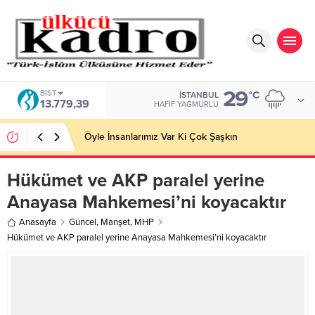
29
BIST
°C
İSTANBUL
13.779,39
HAFIF YAĞMURLU
Öyle İnsanlarımız Var Ki Çok Şaşkın
Hükümet ve AKP paralel yerine
Anayasa Mahkemesi’ni koyacaktır
Anasayfa
Güncel
,
Manşet
,
MHP
Hükümet ve AKP paralel yerine Anayasa Mahkemesi’ni koyacaktır