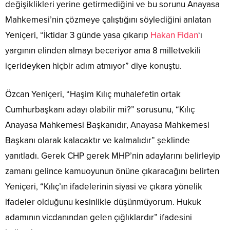
adamının vicdanından gelen çığlıklardır” ifadesini
kullandı.
Kılıç’ın doğru ve ciddi eleştirilerde bulunduğunu dile
getiren Yeniçeri, “Göreceksiniz, yarından itibaren Kılıç’ı
linç kampanyası başlatacaklar. Hükümet ve AKP paralel
yerine Anayasa Mahkemesi’ni koyacaktır” dedi.
Haşim Kılıç’ın yargının yıpratılmasıyla ilgili
değerlendirmeleri de hatırlatılan Yeniçeri, “Hapistekiler
‘bizi paralel yargı mı, yasalar mı yargıladı’ diye soruyorlar.
Yargıya güvensizliği Başbakan başlatmıştır. Adaleti
çekerseniz bir devleti yıkarsınız. Adaleti göz bebeği gibi
koruması gerekenlerin başında iktidar gelmektedir” diye
konuştu.