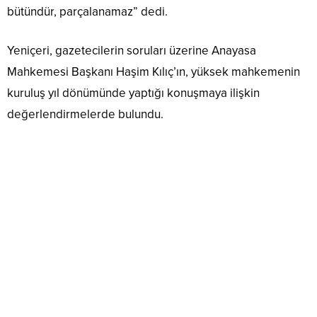
bütündür, parçalanamaz” dedi.
Yeniçeri, gazetecilerin soruları üzerine Anayasa
Mahkemesi Başkanı Haşim Kılıç’ın, yüksek mahkemenin
kuruluş yıl dönümünde yaptığı konuşmaya ilişkin
değerlendirmelerde bulundu.
Kılıç’ın sağduyulu ve hukuk devletinin ilkelerine uygun
açıklama yaptığını ifade eden Yeniçeri, “Satır aralarında,
Türkiye’de ciddi biçimde hukuk devletinin ve yargının
partilileştirildiğini, kişiselleştirildiğini ifade ediyor.
Yargının vicdanının işgal edildiğinden söz ediyor. Bu ciddi
bir tespittir” dedi.