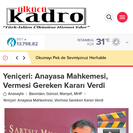
31
BIST
°C
İSTANBUL
13.798,82
AÇIK
Okumayı Pek de Sevmiyoruz Herhalde
Yeniçeri: Anayasa Mahkemesi,
Vermesi Gereken Kararı Verdi
Anasayfa
Basından
,
Güncel
,
Manşet
,
MHP
Yeniçeri: Anayasa Mahkemesi, Vermesi Gereken Kararı Verdi