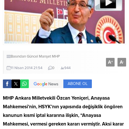
Basından
Güncel
Manşet
MHP
A
A
+
-
11 Nisan 2014 21:54
0
944
ABONE OL
MHP Ankara Milletvekili Özcan Yeniçeri, Anayasa
Mahkemesi’nin, HSYK’nın yapısında değişiklik öngören
kanunun kısmi iptal kararına ilişkin, “Anayasa
Mahkemesi, vermesi gereken kararı vermiştir. Aksi karar