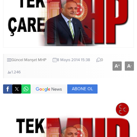
Güncel
Manşet
MHP
8 Mayıs 2014 15:38
0
A
A
+
-
1.246
ABONE OL