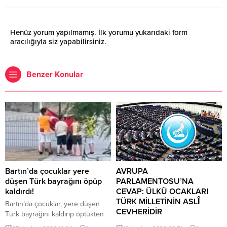
Henüz yorum yapılmamış. İlk yorumu yukarıdaki form
aracılığıyla siz yapabilirsiniz.
Benzer Konular
Bartın’da çocuklar yere
AVRUPA
düşen Türk bayrağını öpüp
PARLAMENTOSU’NA
kaldırdı!
CEVAP: ÜLKÜ OCAKLARI
TÜRK MİLLETİNİN ASLÎ
Bartın’da çocuklar, yere düşen
CEVHERİDİR
Türk bayrağını kaldırıp öptükten
sonra gelen itfaiye ekiplerinin de
MHP milletvekili Prof. Dr. İlyas