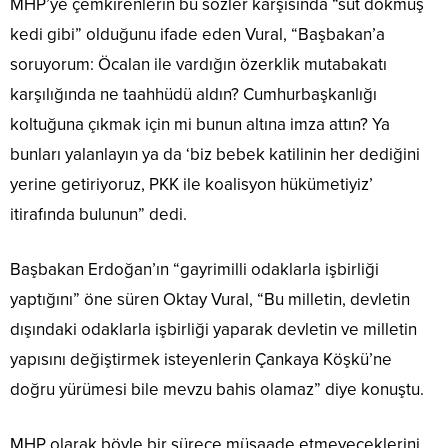
MHP’ye çemkirenlerin bu sözler karşısında “süt dökmüş
kedi gibi” olduğunu ifade eden Vural, “Başbakan’a
soruyorum: Öcalan ile vardığın özerklik mutabakatı
karşılığında ne taahhüdü aldın? Cumhurbaşkanlığı
koltuğuna çıkmak için mi bunun altına imza attın? Ya
bunları yalanlayın ya da ‘biz bebek katilinin her dediğini
yerine getiriyoruz, PKK ile koalisyon hükümetiyiz’
itirafında bulunun” dedi.
Başbakan Erdoğan’ın “gayrimilli odaklarla işbirliği
yaptığını” öne süren Oktay Vural, “Bu milletin, devletin
dışındaki odaklarla işbirliği yaparak devletin ve milletin
yapısını değiştirmek isteyenlerin Çankaya Köşkü’ne
doğru yürümesi bile mevzu bahis olamaz” diye konuştu.
MHP olarak böyle bir sürece müsaade etmeyeceklerini