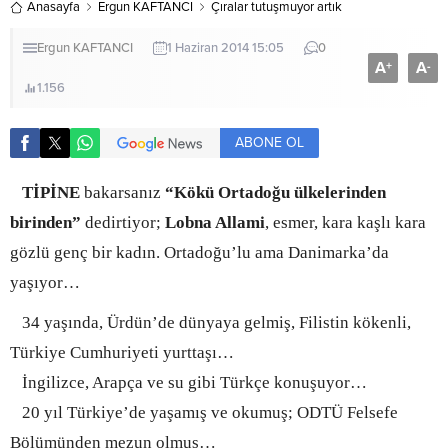
Anasayfa
Ergun KAFTANCI
Çıralar tutuşmuyor artık
Ergun KAFTANCI
1 Haziran 2014 15:05
0
A
A
+
-
1.156
ABONE OL
TİPİNE
bakarsanız
“Kökü Ortadoğu ülkelerinden
birinden”
dedirtiyor;
Lobna Allami
, esmer, kara kaşlı kara
gözlü genç bir kadın. Ortadoğu’lu ama Danimarka’da
yaşıyor…
34 yaşında, Ürdün’de dünyaya gelmiş, Filistin kökenli,
Türkiye Cumhuriyeti yurttaşı…
İngilizce, Arapça ve su gibi Türkçe konuşuyor…
20 yıl Türkiye’de yaşamış ve okumuş; ODTÜ Felsefe
Bölümünden mezun olmuş…