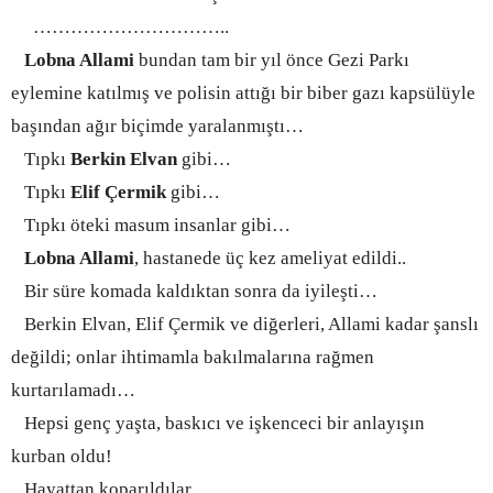
…………………………
..
Lobna Al
lami
bundan tam bir yıl önce Gezi Parkı
eylemine katılmış ve
polisin attığı bir biber gazı kapsülüyle
başından ağır biçimde yaralanmıştı…
Tıpkı
Berkin Elvan
gibi…
Tıpkı
Elif Çermik
gibi…
Tıpkı öteki masum insanlar gibi…
Lobna Allami
, hastanede üç kez ameliyat edildi..
Bir süre komada kaldıktan sonra da iyileşti…
Berkin Elvan, Elif Çermik ve diğerleri, Allami kadar şanslı
değildi; onlar ihtimamla bakılmalarına rağmen
kurtarılamadı…
Hepsi genç yaşta, baskıcı ve işkenceci bir anlayışın
kurban oldu!
Hayattan koparıldılar…