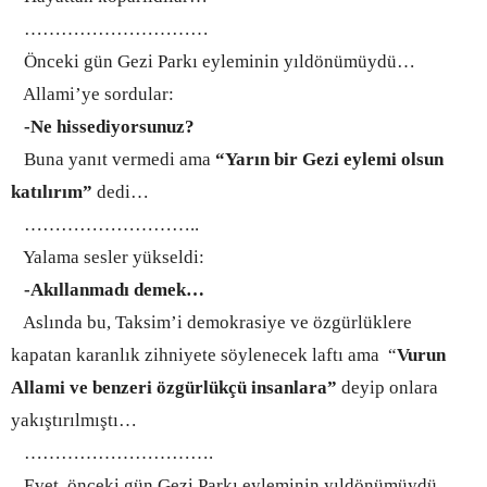
…………………………
Önceki gün Gezi Parkı eyleminin yıldönümüydü…
Allami’ye sordular:
-Ne hissediyorsunuz?
Buna yanıt vermedi ama
“Yarın bir Gezi eylemi olsun
katılırım”
dedi…
………………………..
Yalama sesler yükseldi:
-Akıllanmadı demek…
Aslında bu, Taksim’i demokrasiye ve özgürlüklere
kapatan karanlık zihniyete söylenecek laftı ama “
Vurun
Allami ve benzeri özgürlükçü insanlara”
deyip onlara
yakıştırılmıştı…
…………………………
.
Evet, önceki gün Gezi Parkı eyleminin yıldönümüydü…