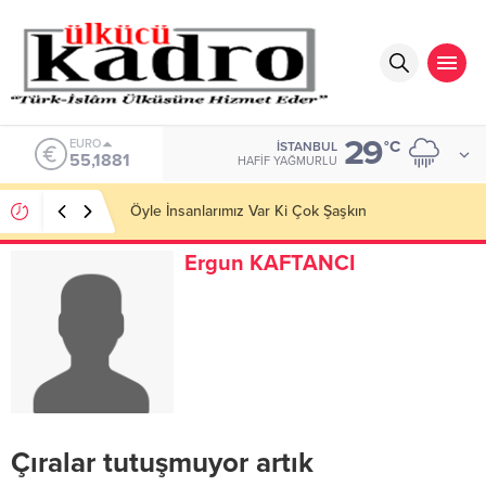
29
ALTIN
°C
İSTANBUL
6.660,55
HAFIF YAĞMURLU
SOSYOLOJİK DÜŞÜNMEK Toplumsal Gerçekliğin
İnşası
Ergun KAFTANCI
Çıralar tutuşmuyor artık