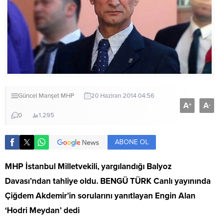
Güncel
Manşet
MHP
20 Haziran 2014 04:56
A
A
+
-
0
1.295
ABONE OL
MHP İstanbul Milletvekili, yargılandığı Balyoz
Davası’ndan tahliye oldu. BENGÜ TÜRK Canlı yayınında
Çiğdem Akdemir’in sorularını yanıtlayan Engin Alan
‘Hodri Meydan’ dedi