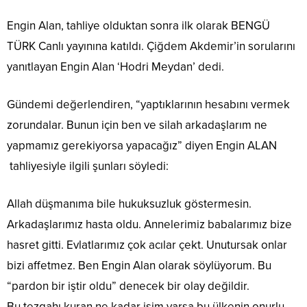
Engin Alan, tahliye olduktan sonra ilk olarak BENGÜ
TÜRK Canlı yayınına katıldı. Çiğdem Akdemir’in sorularını
yanıtlayan Engin Alan ‘Hodri Meydan’ dedi.
Gündemi değerlendiren, “yaptıklarının hesabını vermek
zorundalar. Bunun için ben ve silah arkadaşlarım ne
yapmamız gerekiyorsa yapacağız” diyen Engin ALAN
tahliyesiyle ilgili şunları söyledi:
Allah düşmanıma bile hukuksuzluk göstermesin.
Arkadaşlarımız hasta oldu. Annelerimiz babalarımız bize
hasret gitti. Evlatlarımız çok acılar çekt. Unutursak onlar
bizi affetmez. Ben Engin Alan olarak söylüyorum. Bu
“pardon bir iştir oldu” denecek bir olay değildir.
Bu tezgahı kuran ne kadar isim varsa bu ülkenin onurlu,