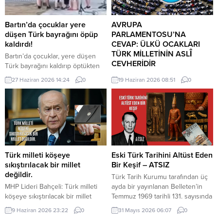
Bartın’da çocuklar yere
AVRUPA
düşen Türk bayrağını öpüp
PARLAMENTOSU’NA
kaldırdı!
CEVAP: ÜLKÜ OCAKLARI
TÜRK MİLLETİNİN ASLÎ
Bartın’da çocuklar, yere düşen
CEVHERİDİR
Türk bayrağını kaldırıp öptükten
sonra gelen itfaiye ekiplerinin de
MHP milletvekili Prof. Dr. İlyas
27 Haziran 2026 14:24
0
19 Haziran 2026 08:51
0
yardımıyla göndere çekti. O anlar
Topsakal AB parlamentosuna
cep telefonu kamerası tarafından
cevap verdi: Avrupa
kaydedildi. Yerden kaldırıp öptüler
Parlamentosu tarafından 17
Kemerköprü Mahallesi’nde dün
Haziran 2026 tarihinde kabul
akşam saatlerinde Cumhuriyet
edilen Türkiye Raporu, teknik bir
Parkı içerisindeki direkte bulunan
ilerleme belgesi olmaktan ziyade,
Türk bayrağı rüzgar nedeniyle
Türkiye-AB ilişkilerinin gerilimli fay
ipinin kopmasıyla yere düştü. Bu
hatlarını derinleştiren ve
Türk milleti köşeye
Eski Türk Tarihini Altüst Eden
sırada parkta oynayan çocuklar
Ankara’nın stratejik özerkliğini
sıkıştırılacak bir millet
Bir Keşif – ATSIZ
yere...
hedef alan bir siyasi pozisyon
değildir.
Türk Tarih Kurumu tarafından üç
belgesi niteliğindedir. Raporun
MHP Lideri Bahçeli: Türk milleti
ayda bir yayınlanan Belleten’in
içeriği, Türkiye’nin iç siyasi
köşeye sıkıştırılacak bir millet
Temmuz 1969 tarihli 131. sayısında
dengelerine...
değildir. Türk milleti, karşısına
(427. sayfada) «Milâttan Önce IV.
9 Haziran 2026 23:22
0
31 Mayıs 2026 06:07
0
yedi düvel de dizilse tarih
Yüzyıla Ait Türkçe Yazıtlar