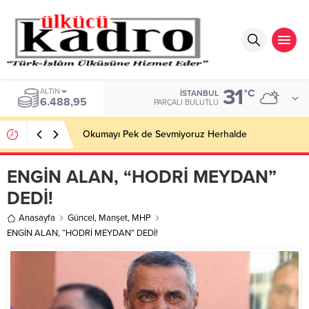
31
BIST
°C
İSTANBUL
13.798,82
PARÇALI BULUTLU
Okumayı Pek de Sevmiyoruz Herhalde
ENGİN ALAN, “HODRİ MEYDAN”
DEDİ!
Anasayfa
Güncel
,
Manşet
,
MHP
ENGİN ALAN, “HODRİ MEYDAN” DEDİ!