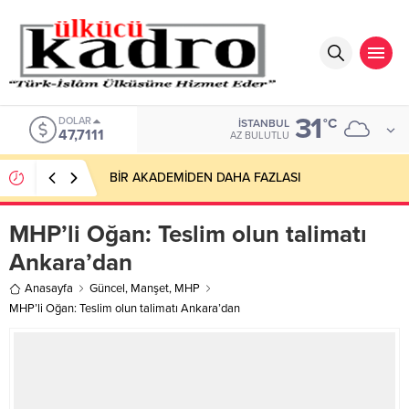
31
DOLAR
°C
İSTANBUL
47,7111
AZ BULUTLU
BİR AKADEMİDEN DAHA FAZLASI
MHP’li Oğan: Teslim olun talimatı
Ankara’dan
Anasayfa
Güncel
,
Manşet
,
MHP
MHP’li Oğan: Teslim olun talimatı Ankara’dan