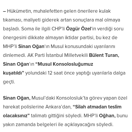
–
Hükümetin, muhalefetten gelen önerilere kulak
tıkaması, maliyeti giderek artan sonuçlara mal olmaya
başladı. Soma ile ilgili CHP’li
Özgür Özel
‘in verdiği soru
önergesini dikkate almayan iktidar partisi, bu kez de
MHP’li
Sinan Oğan
‘ın Musul konusundaki uyarılarını
dinlemedi. AK Parti İstanbul Milletvekili
Bülent Turan,
Sinan Oğan
‘ın
“Musul Konsolosluğumuz
kuşatıldı”
yolundaki 12 saat önce yaptığı uyarılarla dalga
geçti.
Sinan Oğan,
Musul’daki Konsolosluk’ta görev yapan özel
harekat polislerine Ankara’dan,
“Silah atmadan teslim
olacaksınız”
talimatı gittiğini söyledi. MHP’li
Oğhan,
bunu
yakın zamanda belgeleri ile açıklayacağını söyledi.