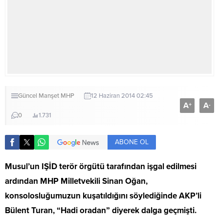
Güncel
Manşet
MHP
12 Haziran 2014 02:45
A
A
+
-
0
1.731
ABONE OL
Musul’un IŞİD terör örgütü tarafından işgal edilmesi
ardından MHP Milletvekili Sinan Oğan,
konsolosluğumuzun kuşatıldığını söylediğinde AKP’li
Bülent Turan, “Hadi oradan” diyerek dalga geçmişti.