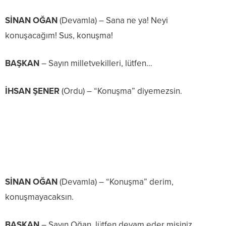
SİNAN OĞAN
(Devamla) – Sana ne ya! Neyi
konuşacağım! Sus, konuşma!
BAŞKAN
– Sayın milletvekilleri, lütfen…
İHSAN ŞENER
(Ordu) – “Konuşma” diyemezsin.
SİNAN OĞAN
(Devamla) – “Konuşma” derim,
konuşmayacaksın.
BAŞKAN
– Sayın Oğan, lütfen devam eder misiniz.