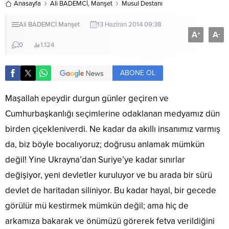
Anasayfa
Ali BADEMCİ
,
Manşet
Musul Destanı
Ali BADEMCİ
Manşet
13 Haziran 2014 09:38
A
A
+
-
0
1.124
ABONE OL
Maşallah epeydir durgun günler geçiren ve
Cumhurbaşkanlığı seçimlerine odaklanan medyamız dün
birden çiçekleniverdi. Ne kadar da akıllı insanımız varmış
da, biz böyle bocalıyoruz; doğrusu anlamak mümkün
değil! Yine Ukrayna’dan Suriye’ye kadar sınırlar
değişiyor, yeni devletler kuruluyor ve bu arada bir sürü
devlet de haritadan siliniyor. Bu kadar hayal, bir gecede
görülür mü kestirmek mümkün değil; ama hiç de
arkamıza bakarak ve önümüzü görerek fetva verildiğini