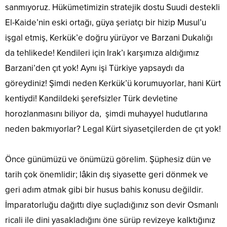
sanmıyoruz. Hükümetimizin stratejik dostu Suudi destekli
El-Kaide’nin eski ortağı, güya şeriatçı bir hizip Musul’u
işgal etmiş, Kerkük’e doğru yürüyor ve Barzani Dukalığı
da tehlikede! Kendileri için Irak’ı karşımıza aldığımız
Barzani’den çıt yok! Aynı işi Türkiye yapsaydı da
göreydiniz! Şimdi neden Kerkük’ü korumuyorlar, hani Kürt
kentiydi! Kandildeki şerefsizler Türk devletine
horozlanmasını biliyor da, şimdi muhayyel hudutlarına
neden bakmıyorlar? Legal Kürt siyasetçilerden de çıt yok!
Önce günümüzü ve önümüzü görelim. Şüphesiz dün ve
tarih çok önemlidir; lâkin dış siyasette geri dönmek ve
geri adım atmak gibi bir husus bahis konusu değildir.
İmparatorluğu dağıttı diye suçladığınız son devir Osmanlı
ricali ile dini yasakladığını öne sürüp revizeye kalktığınız