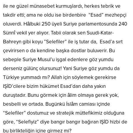
ile ne güzel münasebet kurmuşlardı, herkes tebrik ve
takdir etti; ama ne oldu ise birdenbire “Esad” mezhepçi
oluverdi. Hâlbuki 250 üyeli Suriye parlamentosunda 240
Sünnî vekil yer alıyor. Tabii olarak sen Suudi-Katar-
Bahreyn gibi koyu ”Selefiler” ile iş tutar da, Esad’a sırt
çevirirsen o da kendine başka dostlar buluverir. Bu
sebeple Suriye Musul’u işgal edenlere göz yumdu
derseniz gülünç olursunuz! Yani Suriye göz yumdu da
Türkiye yummadı mı? Allah için söylemek gerekirse
IŞİD’cilere bizim hükümet Esad’dan daha yakın
duruştadır. Bunu görmek için âlim olmaya gerek yok,
besbelli ve ortada. Bugünkü İslâm camiası içinde
“Selefiler” dostumuz ve stratejik müttefikimiz olduğuna
göre, “Selefiyiz” diye bangır bangır bağıran IŞİD hizbi de
bu birlikteliğin içine girmez mi?