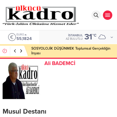
31
ALTIN
°C
İSTANBUL
6.662,10
AZ BULUTLU
SOSYOLOJİK DÜŞÜNMEK Toplumsal Gerçekliğin
İnşası
Ali BADEMCİ
Musul Destanı