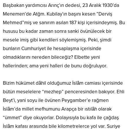
Başbakan yardımcısı Arınç’ın dedesi, 23 Aralık 1930’da
Menemen’de Atğm. Kubilay’ın başını kesen ”Derviş
Mehmed”miş ve sanırım asılan 187 kişi içerisindeymiş. Bu
hususu bu kadar zaman sonra sanki övünülecek bir
mesele imiş gibi kendileri söylemişmiş. Peki, şimdi
bunların Cumhuriyet ile hesaplaşma içerisinde
olmadıklarını nereden bileceğiz? Elbette yeni
hallerinden; ama yeni halleri de bunu doğruluyor.
Bizim hükümet dâhil olduğumuz İslâm camiası içerisinde
bütün meselelere “mezhep” penceresinden bakıyor. Ehli
Beyt’i, yani soyu ile övünen Peygamber’e rağmen
İslâm’da millet mefhumunu Arapça bir ıstılâh olarak
“ümmet” diye okuyorlar. Dolayısıyla bu kafa ile çağdaş
İslâm kafası arasında bile kilometrelerce yol var. Suriye