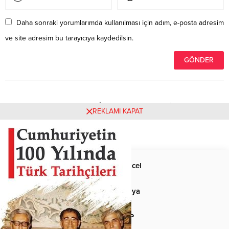
Daha sonraki yorumlarımda kullanılması için adım, e-posta adresim
ve site adresim bu tarayıcıya kaydedilsin.
Henüz yorum yapılmamış. İlk yorumu yukarıdaki form
REKLAMI KAPAT
aracılığıyla siz yapabilirsiniz.
Anasayfa
Güncel
Siyaset
Dünya
Spor
MHP