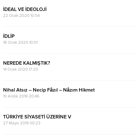
İDEAL VE İDEOLOJİ
22 Ocak 2020 10:54
İDLİP
18 Ocak 2020 10:01
NEREDE KALMIŞTIK?
14 Ocak 2020 17:20
Nihal Atsız – Necip Fâzıl – Nâzım Hikmet
10 Aralık 2019 20:46
TÜRKİYE SİYASETİ ÜZERİNE V
27 Mayıs 2019 00:23