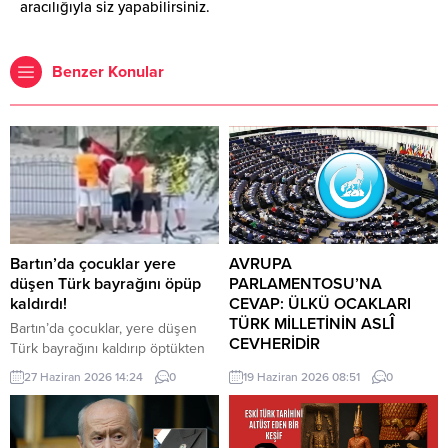
aracılığıyla siz yapabilirsiniz.
Benzer Konular
Bartın’da çocuklar yere
AVRUPA
düşen Türk bayrağını öpüp
PARLAMENTOSU’NA
kaldırdı!
CEVAP: ÜLKÜ OCAKLARI
TÜRK MİLLETİNİN ASLÎ
Bartın’da çocuklar, yere düşen
CEVHERİDİR
Türk bayrağını kaldırıp öptükten
sonra gelen itfaiye ekiplerinin de
MHP milletvekili Prof. Dr. İlyas
27 Haziran 2026 14:24
0
19 Haziran 2026 08:51
0
yardımıyla göndere çekti. O anlar
Topsakal AB parlamentosuna
cep telefonu kamerası tarafından
cevap verdi: Avrupa
kaydedildi. Yerden kaldırıp öptüler
Parlamentosu tarafından 17