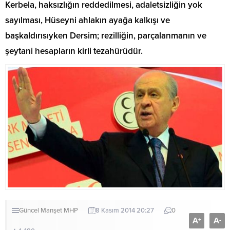
Kerbela, haksızlığın reddedilmesi, adaletsizliğin yok
sayılması, Hüseyni ahlakın ayağa kalkışı ve
başkaldırısıyken Dersim; rezilliğin, parçalanmanın ve
şeytani hesapların kirli tezahürüdür.
Güncel
Manşet
MHP
8 Kasım 2014 20:27
0
A
A
+
-