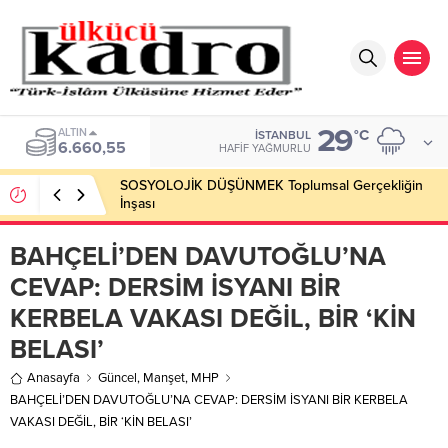
29
BIST
°C
İSTANBUL
13.779,39
HAFIF YAĞMURLU
SOSYOLOJİK DÜŞÜNMEK Toplumsal Gerçekliğin
İnşası
BAHÇELİ’DEN DAVUTOĞLU’NA
CEVAP: DERSİM İSYANI BİR
KERBELA VAKASI DEĞİL, BİR ‘KİN
BELASI’
Anasayfa
Güncel
,
Manşet
,
MHP
BAHÇELİ’DEN DAVUTOĞLU’NA CEVAP: DERSİM İSYANI BİR KERBELA
VAKASI DEĞİL, BİR ‘KİN BELASI’