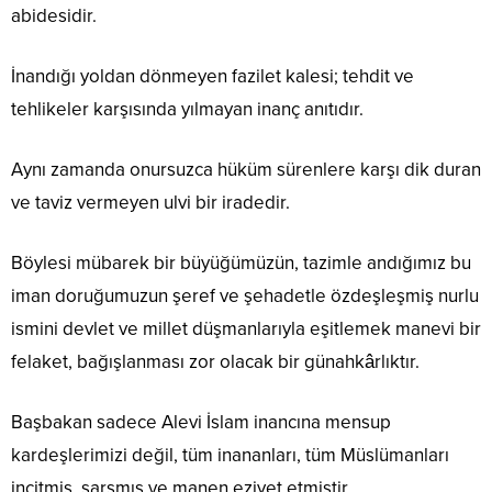
abidesidir.
İnandığı yoldan dönmeyen fazilet kalesi; tehdit ve
tehlikeler karşısında yılmayan inanç anıtıdır.
Aynı zamanda onursuzca hüküm sürenlere karşı dik duran
ve taviz vermeyen ulvi bir iradedir.
Böylesi mübarek bir büyüğümüzün, tazimle andığımız bu
iman doruğumuzun şeref ve şehadetle özdeşleşmiş nurlu
ismini devlet ve millet düşmanlarıyla eşitlemek manevi bir
felaket, bağışlanması zor olacak bir günahkârlıktır.
Başbakan sadece Alevi İslam inancına mensup
kardeşlerimizi değil, tüm inananları, tüm Müslümanları
incitmiş, sarsmış ve manen eziyet etmiştir.