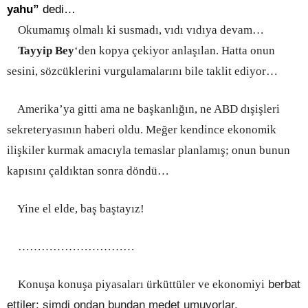
yahu”
dedi…
Okumamış olmalı ki susmadı, vıdı vıdıya devam…
Tayyip Bey
‘den kopya çekiyor anlaşılan. Hatta onun
sesini, sözcüklerini vurgulamalarını bile taklit ediyor…
Amerika’ya gitti ama ne başkanlığın, ne ABD dışişleri
sekreteryasının haberi oldu. Meğer kendince ekonomik
ilişkiler kurmak amacıyla temaslar planlamış; onun bunun
kapısını çaldıktan sonra döndü…
Yine el elde, baş baştayız!
…………………………
Konuşa konuşa piyasaları ürküttüler ve ekonomiyi
berbat
ettiler; şimdi ondan bundan medet umuyorlar.