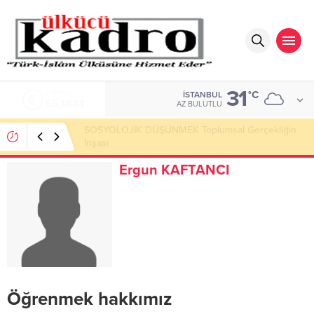
31
ALTIN
°C
İSTANBUL
6.660,55
AZ BULUTLU
Okumayı Pek de Sevmiyoruz Herhalde
Ergun KAFTANCI
Öğrenmek hakkımız