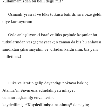
kullanmamızdan bu belli değil mi!?
Osmanlı’yı israf ve lüks tutkusu batırdı; sıra bize geldi
diye korkuyorum
Öyle anlaşılıyor ki israf ve lüks peşinde koşanlar bu
tutkularından vazgeçmeyecek; o zaman da biz bu anlayışı
sandıktan çıkarmayalım ve ortadan kaldıralım; biz yani
milletimiz!
……………………….
Lüks ve israfın gelip dayandığı noktaya bakın;
Atamız’ın
Savarona
adındaki yatı nihayet
cumhurbaşkanlığı envanterine
kaydedilmiş.
“Kaydedilmişse ne olmuş”
demeyin;