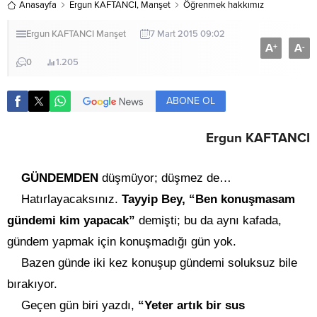
Anasayfa
Ergun KAFTANCI
,
Manşet
Öğrenmek hakkımız
Ergun KAFTANCI
Manşet
7 Mart 2015 09:02
A
A
+
-
0
1.205
ABONE OL
Ergun KAFTANCI
GÜNDEMDEN
düşmüyor; düşmez de…
Hatırlayacaksınız.
Tayyip Bey, “Ben konuşmasam
gündemi kim yapacak”
demişti; bu da aynı kafada,
gündem yapmak için konuşmadığı gün yok.
Bazen günde iki kez konuşup gündemi soluksuz bile
bırakıyor.
Geçen gün biri yazdı,
“Yeter artık bir sus