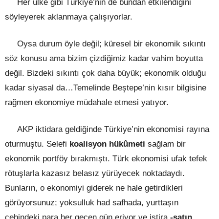
Her ülke gibi Türkiye’nin de bundan etkilendiğini
söyleyerek aklanmaya çalışıyorlar.
Oysa durum öyle değil; küresel bir ekonomik sıkıntı
söz konusu ama bizim çizdiğimiz kadar vahim boyutta
değil. Bizdeki sıkıntı çok daha büyük; ekonomik olduğu
kadar siyasal da…Temelinde Beştepe’nin kısır bilgisine
rağmen ekonomiye müdahale etmesi yatıyor.
AKP iktidara geldiğinde Türkiye’nin ekonomisi rayına
oturmuştu. Selefi
koalisyon hükûmeti
sağlam bir
ekonomik portföy bırakmıştı. Türk ekonomisi ufak tefek
rötuşlarla kazasız belasız yürüyecek noktadaydı.
Bunların, o ekonomiyi giderek ne hale getirdikleri
görüyorsunuz; yoksulluk had safhada, yurttaşın
cebindeki para her geçen gün eriyor ve iştira
-satın