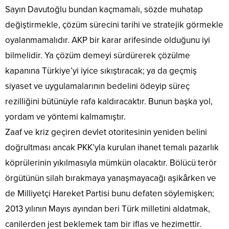
Sayın Davutoğlu bundan kaçmamalı, sözde muhatap
değiştirmekle, çözüm sürecini tarihi ve stratejik görmekle
oyalanmamalıdır. AKP bir karar arifesinde olduğunu iyi
bilmelidir. Ya çözüm demeyi sürdürerek çözülme
kapanına Türkiye’yi iyice sıkıştıracak; ya da geçmiş
siyaset ve uygulamalarının bedelini ödeyip süreç
rezilliğini bütünüyle rafa kaldıracaktır. Bunun başka yol,
yordam ve yöntemi kalmamıştır.
Zaaf ve kriz geçiren devlet otoritesinin yeniden belini
doğrultması ancak PKK’yla kurulan ihanet temalı pazarlık
köprülerinin yıkılmasıyla mümkün olacaktır. Bölücü terör
örgütünün silah bırakmaya yanaşmayacağı aşikârken ve
de Milliyetçi Hareket Partisi bunu defaten söylemişken;
2013 yılının Mayıs ayından beri Türk milletini aldatmak,
canilerden jest beklemek tam bir iflas ve hezimettir.