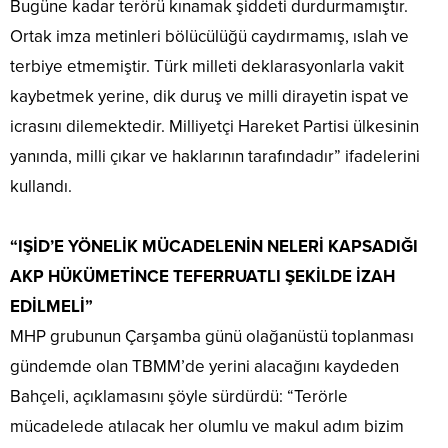
Bugüne kadar terörü kınamak şiddeti durdurmamıştır.
Ortak imza metinleri bölücülüğü caydırmamış, ıslah ve
terbiye etmemiştir. Türk milleti deklarasyonlarla vakit
kaybetmek yerine, dik duruş ve milli dirayetin ispat ve
icrasını dilemektedir. Milliyetçi Hareket Partisi ülkesinin
yanında, milli çıkar ve haklarının tarafındadır” ifadelerini
kullandı.
“IŞİD’E YÖNELİK MÜCADELENİN NELERİ KAPSADIĞI
AKP HÜKÜMETİNCE TEFERRUATLI ŞEKİLDE İZAH
EDİLMELİ”
MHP grubunun Çarşamba günü olağanüstü toplanması
gündemde olan TBMM’de yerini alacağını kaydeden
Bahçeli, açıklamasını şöyle sürdürdü: “Terörle
mücadelede atılacak her olumlu ve makul adım bizim