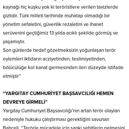
kaynağı hiç kuşku yok ki teröristlere verilen tavizlerde
gizlidir. Türk milleti tarihinde muhatap olmadığı bir
yönetim sefaletini, güvenlik rezaletini ve ihanet
serüvenini geçtiğimiz 13 yılda acıklı şekilde görmüş ve
yaşamıştır.
Son günlerde hedef gözetmeksizin yoğunlaşan terör
eylemleri iktidarın acziyetinden, teslimiyetinden,
bölücülüğe kol kanat germesinden ileri düzeyde istifade
etmiştir”
“YARGITAY CUMHURİYET BAŞSAVCILIĞI HEMEN
DEVREYE GİRMELİ”
Yargıtay Cumhuriyet Başsavcılığı’nın artan terör olayları
nedeniyle hukuku çalıştırması gerektiğini savunan
Bahçeli, “Terörle mücadele için sanki şehitlerin gelmesini