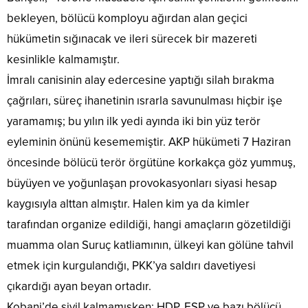
bekleyen, bölücü komployu ağırdan alan geçici
hükümetin sığınacak ve ileri sürecek bir mazereti
kesinlikle kalmamıştır.
İmralı canisinin alay edercesine yaptığı silah bırakma
çağrıları, süreç ihanetinin ısrarla savunulması hiçbir işe
yaramamış; bu yılın ilk yedi ayında iki bin yüz terör
eyleminin önünü kesememiştir. AKP hükümeti 7 Haziran
öncesinde bölücü terör örgütüne korkakça göz yummuş,
büyüyen ve yoğunlaşan provokasyonları siyasi hesap
kaygısıyla alttan almıştır. Halen kim ya da kimler
tarafından organize edildiği, hangi amaçların gözetildiği
muamma olan Suruç katliamının, ülkeyi kan gölüne tahvil
etmek için kurgulandığı, PKK’ya saldırı davetiyesi
çıkardığı ayan beyan ortadır.
Kobani’de sivil kalmamışken; HDP, ESP ve bazı bölücü