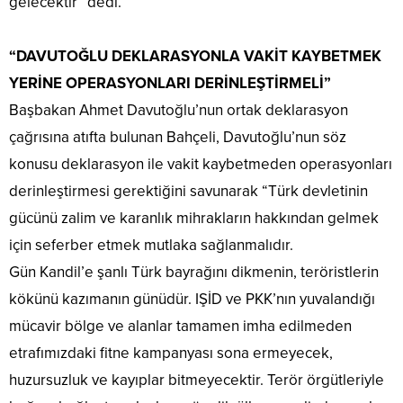
gelecektir” dedi.
“DAVUTOĞLU DEKLARASYONLA VAKİT KAYBETMEK
YERİNE OPERASYONLARI DERİNLEŞTİRMELİ”
Başbakan Ahmet Davutoğlu’nun ortak deklarasyon
çağrısına atıfta bulunan Bahçeli, Davutoğlu’nun söz
konusu deklarasyon ile vakit kaybetmeden operasyonları
derinleştirmesi gerektiğini savunarak “Türk devletinin
gücünü zalim ve karanlık mihrakların hakkından gelmek
için seferber etmek mutlaka sağlanmalıdır.
Gün Kandil’e şanlı Türk bayrağını dikmenin, teröristlerin
kökünü kazımanın günüdür. IŞİD ve PKK’nın yuvalandığı
mücavir bölge ve alanlar tamamen imha edilmeden
etrafımızdaki fitne kampanyası sona ermeyecek,
huzursuzluk ve kayıplar bitmeyecektir. Terör örgütleriyle