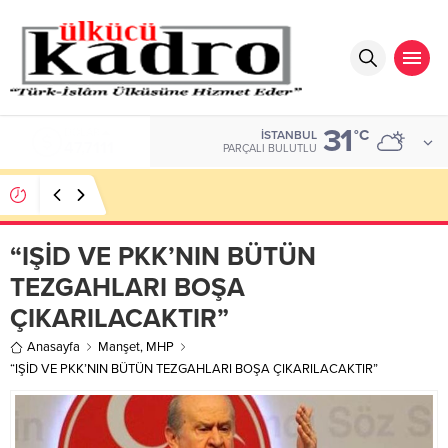
31
DOLAR
°C
İSTANBUL
47,7111
PARÇALI BULUTLU
BİR AKADEMİDEN DAHA FAZLASI
“IŞİD VE PKK’NIN BÜTÜN
TEZGAHLARI BOŞA
ÇIKARILACAKTIR”
Anasayfa
Manşet
,
MHP
“IŞİD VE PKK’NIN BÜTÜN TEZGAHLARI BOŞA ÇIKARILACAKTIR”