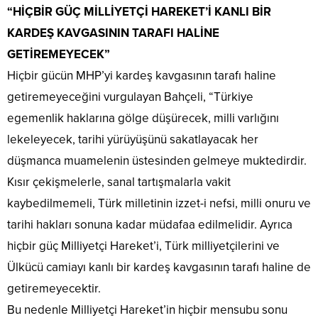
“HİÇBİR GÜÇ MİLLİYETÇİ HAREKET’İ KANLI BİR
KARDEŞ KAVGASININ TARAFI HALİNE
GETİREMEYECEK”
Hiçbir gücün MHP’yi kardeş kavgasının tarafı haline
getiremeyeceğini vurgulayan Bahçeli, “Türkiye
egemenlik haklarına gölge düşürecek, milli varlığını
lekeleyecek, tarihi yürüyüşünü sakatlayacak her
düşmanca muamelenin üstesinden gelmeye muktedirdir.
Kısır çekişmelerle, sanal tartışmalarla vakit
kaybedilmemeli, Türk milletinin izzet-i nefsi, milli onuru ve
tarihi hakları sonuna kadar müdafaa edilmelidir. Ayrıca
hiçbir güç Milliyetçi Hareket’i, Türk milliyetçilerini ve
Ülkücü camiayı kanlı bir kardeş kavgasının tarafı haline de
getiremeyecektir.
Bu nedenle Milliyetçi Hareket’in hiçbir mensubu sonu