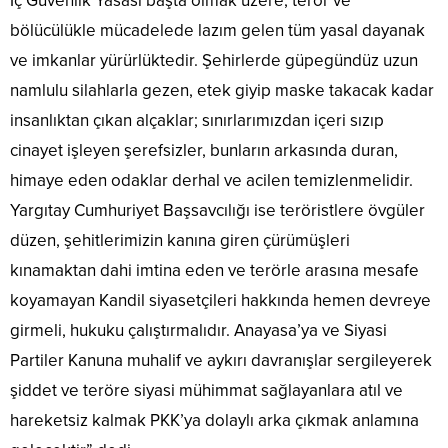
İç Güvenlik Yasası başta olmak üzere, terör ve
bölücülükle mücadelede lazım gelen tüm yasal dayanak
ve imkanlar yürürlüktedir. Şehirlerde güpegündüz uzun
namlulu silahlarla gezen, etek giyip maske takacak kadar
insanlıktan çıkan alçaklar; sınırlarımızdan içeri sızıp
cinayet işleyen şerefsizler, bunların arkasında duran,
himaye eden odaklar derhal ve acilen temizlenmelidir.
Yargıtay Cumhuriyet Başsavcılığı ise teröristlere övgüler
düzen, şehitlerimizin kanına giren çürümüşleri
kınamaktan dahi imtina eden ve terörle arasına mesafe
koyamayan Kandil siyasetçileri hakkında hemen devreye
girmeli, hukuku çalıştırmalıdır. Anayasa’ya ve Siyasi
Partiler Kanuna muhalif ve aykırı davranışlar sergileyerek
şiddet ve teröre siyasi mühimmat sağlayanlara atıl ve
hareketsiz kalmak PKK’ya dolaylı arka çıkmak anlamına