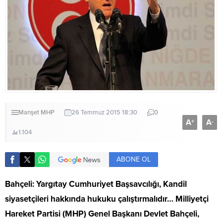
Manşet
MHP
26 Temmuz 2015 18:30
0
A
A
+
-
1.104
ABONE OL
Bahçeli: Yargıtay Cumhuriyet Başsavcılığı, Kandil
siyasetçileri hakkında hukuku çalıştırmalıdır… Milliyetçi
Hareket Partisi (MHP) Genel Başkanı Devlet Bahçeli,