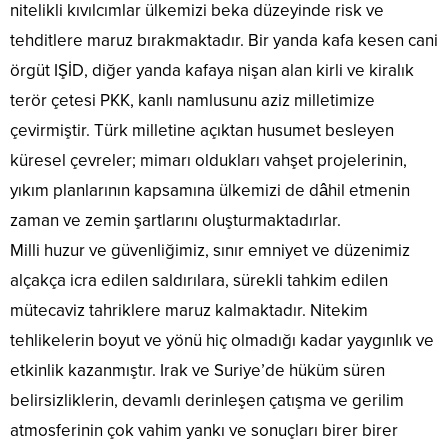
nitelikli kıvılcımlar ülkemizi beka düzeyinde risk ve
tehditlere maruz bırakmaktadır. Bir yanda kafa kesen cani
örgüt IŞİD, diğer yanda kafaya nişan alan kirli ve kiralık
terör çetesi PKK, kanlı namlusunu aziz milletimize
çevirmiştir. Türk milletine açıktan husumet besleyen
küresel çevreler; mimarı oldukları vahşet projelerinin,
yıkım planlarının kapsamına ülkemizi de dâhil etmenin
zaman ve zemin şartlarını oluşturmaktadırlar.
Milli huzur ve güvenliğimiz, sınır emniyet ve düzenimiz
alçakça icra edilen saldırılara, sürekli tahkim edilen
mütecaviz tahriklere maruz kalmaktadır. Nitekim
tehlikelerin boyut ve yönü hiç olmadığı kadar yaygınlık ve
etkinlik kazanmıştır. Irak ve Suriye’de hüküm süren
belirsizliklerin, devamlı derinleşen çatışma ve gerilim
atmosferinin çok vahim yankı ve sonuçları birer birer