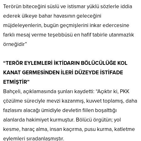
Terörün biteceğini süslü ve istismar yüklü sözlerle iddia
ederek ülkeye bahar havasının geleceğini
müjdeleyenlerin, bugün geçmişlerini inkar edercesine
farklı mesaj verme teşebbüsü en hafif tabirle utanmazlık
örneğidir”
“TERÖR EYLEMLERİ İKTİDARIN BÖLÜCÜLÜĞE KOL
KANAT GERMESİNDEN İLERİ DÜZEYDE İSTİFADE
ETMİŞTİR”
Bahçeli, açıklamasında şunları kaydetti: “Açıktır ki, PKK
çözülme süreciyle mevzi kazanmış, kuvvet toplamış, daha
fazlasını alacağı ümidiyle devletin fiilen boşalttığı
alanlarda hakimiyet kurmuştur. Bölücü örgütün; yol
kesme, haraç alma, insan kaçırma, pusu kurma, katletme
eylemleri sıradanlaşmıştır.