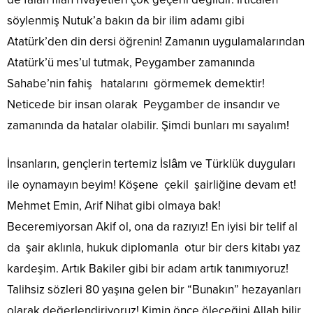
söylenmiş Nutuk’a bakın da bir ilim adamı gibi
Atatürk’den din dersi öğrenin! Zamanın uygulamalarından
Atatürk’ü mes’ul tutmak, Peygamber zamanında
Sahabe’nin fahiş hatalarını görmemek demektir!
Neticede bir insan olarak Peygamber de insandır ve
zamanında da hatalar olabilir. Şimdi bunları mı sayalım!
İnsanların, gençlerin tertemiz İslâm ve Türklük duyguları
ile oynamayın beyim! Köşene çekil şairliğine devam et!
Mehmet Emin, Arif Nihat gibi olmaya bak!
Beceremiyorsan Akif ol, ona da razıyız! En iyisi bir telif al
da şair aklınla, hukuk diplomanla otur bir ders kitabı yaz
kardeşim. Artık Bakiler gibi bir adam artık tanımıyoruz!
Talihsiz sözleri 80 yaşına gelen bir “Bunakın” hezayanları
olarak değerlendiriyoruz! Kimin önce öleceğini Allah bilir