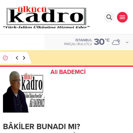
30
ALTIN
°C
İSTANBUL
6.684,84
PARÇALI BULUTLU
Öyle İnsanlarımız Var Ki Çok Şaşkın
Ali BADEMCİ
BÂKİLER BUNADI MI?