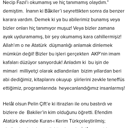
Necip Fazıl’ı okumamış ve hiç tanımamış olaydım.”
demiştim. İnanın ki Bâkiler’i seyrettikten sonra da benzer
karara vardım. Demek ki ya bu abilerimiz bunamış veya
bizler onları hiç tanımıyor muşuz! Veya bizler zamana
ayak uyduramamış, bir şey okumamış kara cahillermişiz!
Allah’ım o ne Atatürk düşmanlığı anlamak dinlemek
mümkün değil! Bizler bu işleri gerçekten AKP’nin imam
kafaları düzüyor sanıyorduk! Anladım ki bu işin de
mimari milliyetçi olarak adlandırılan bizim yıllardan beri
abi dediğimiz, kitaplarını okuyup şiirlerini zevkle teneffüs
ettiğimiz, programlarında heyecanlandığımız insanlarmış!
Helâl olsun Pelin Çift’e ki itirazları ile onu bastırdı ve
bizlere de Bakiler’in kim olduğunu öğretti. Efendim
Atatürk devrinde Kuran-ı Kerim Türkçeleştirilmiş;