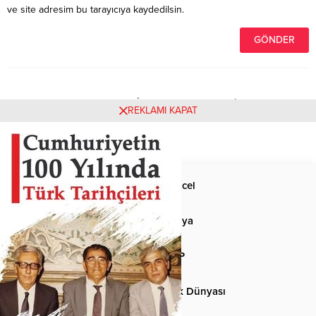
ve site adresim bu tarayıcıya kaydedilsin.
Henüz yorum yapılmamış. İlk yorumu yukarıdaki form
REKLAMI KAPAT
aracılığıyla siz yapabilirsiniz.
Anasayfa
Güncel
Siyaset
Dünya
Spor
MHP
Kültür-Sanat
Türk Dünyası