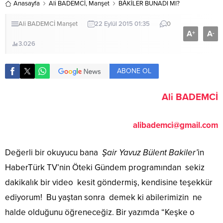
Anasayfa
Ali BADEMCİ
,
Manşet
BÂKİLER BUNADI MI?
Ali BADEMCİ
Manşet
22 Eylül 2015 01:35
0
A
A
+
-
3.026
ABONE OL
Ali BADEMCİ
alibademci@gmail.com
Değerli bir okuyucu bana
Şair Yavuz Bülent Bakiler’
in
HaberTürk TV’nin Öteki Gündem programından sekiz
dakikalık bir video kesit göndermiş, kendisine teşekkür
ediyorum! Bu yaştan sonra demek ki abilerimizin ne
halde olduğunu öğreneceğiz. Bir yazımda “Keşke o