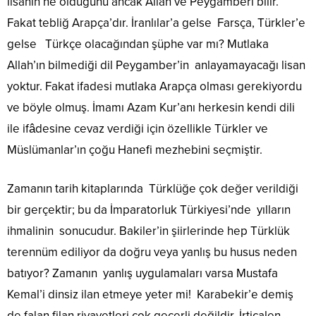
lisanın ne olduğunu ancak Allah ve Peygamberi bilir.
Fakat tebliğ Arapça’dır. İranlılar’a gelse Farsça, Türkler’e
gelse Türkçe olacağından şüphe var mı? Mutlaka
Allah’ın bilmediği dil Peygamber’in anlayamayacağı lisan
yoktur. Fakat ifadesi mutlaka Arapça olması gerekiyordu
ve böyle olmuş. İmamı Azam Kur’anı herkesin kendi dili
ile ifâdesine cevaz verdiği için özellikle Türkler ve
Müslümanlar’ın çoğu Hanefi mezhebini seçmiştir.
Zamanın tarih kitaplarında Türklüğe çok değer verildiği
bir gerçektir; bu da İmparatorluk Türkiyesi’nde yılların
ihmalinin sonucudur. Bakiler’in şiirlerinde hep Türklük
terennüm ediliyor da doğru veya yanlış bu husus neden
batıyor? Zamanın yanlış uygulamaları varsa Mustafa
Kemal’i dinsiz ilan etmeye yeter mi! Karabekir’e demiş
de falan filan rivayetleri çok geçerli değildir. İrticalen