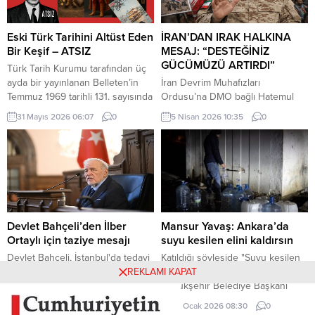
Parkı içerisindeki direkte bulunan
ilerleme belgesi olmaktan ziyade,
Türk bayrağı rüzgar nedeniyle
Türkiye-AB ilişkilerinin gerilimli fay
ipinin kopmasıyla yere düştü. Bu
hatlarını derinleştiren ve
Eski Türk Tarihini Altüst Eden
İRAN’DAN IRAK HALKINA
sırada parkta oynayan çocuklar
Ankara’nın stratejik özerkliğini
Bir Keşif – ATSIZ
MESAJ: “DESTEĞİNİZ
yere...
hedef alan bir siyasi pozisyon
GÜCÜMÜZÜ ARTIRDI”
Türk Tarih Kurumu tarafından üç
belgesi niteliğindedir. Raporun
ayda bir yayınlanan Belleten’in
İran Devrim Muhafızları
içeriği, Türkiye’nin iç siyasi
Temmuz 1969 tarihli 131. sayısında
Ordusu’na DMO bağlı Hatemul
dengelerine...
(427. sayfada) «Milâttan Önce IV.
Enbiya Merkez Karargahı
31 Mayıs 2026 06:07
0
5 Nisan 2026 10:35
0
Yüzyıla Ait Türkçe Yazıtlar
Sözcüsü İbrahim Zülfikari,
Bulundu» başlıklı kısa bir haber
Hürmüz Boğazı üzerinden
vardı. Tass Ajansı’nın Alma Ata
uygulanan kısıtlamalara ilişkin
kaynaklı bir haberinde, bu
yaptığı açıklamada, Irak’ın bu
yazıtlarda yapılan incelemelere
kısıtlamalardan muaf tutulacağını
göre, bunların Milât’tan Önce IV.
belirtti.
Yüzyılda meydana getirildiği ve
merkezi...
Devlet Bahçeli’den İlber
Mansur Yavaş: Ankara’da
Ortaylı için taziye mesajı
suyu kesilen elini kaldırsın
Devlet Bahçeli, İstanbul'da tedavi
Katıldığı söyleşide "Suyu kesilen
gördüğü hastanede hayatını
elini kaldırsın" diyen Ankara
REKLAMI KAPAT
kaybeden Prof. Dr. İlber Ortaylı
Büyükşehir Belediye Başkanı
için taziye mesajı yayımladı.
Mansur Yavaş, gençlerin yarısının
14 Mart 2026 00:00
0
29 Ocak 2026 08:30
0
elini kaldırması sonucu neye