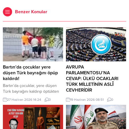
Benzer Konular
Bartın’da çocuklar yere
AVRUPA
düşen Türk bayrağını öpüp
PARLAMENTOSU’NA
kaldırdı!
CEVAP: ÜLKÜ OCAKLARI
TÜRK MİLLETİNİN ASLÎ
Bartın’da çocuklar, yere düşen
CEVHERİDİR
Türk bayrağını kaldırıp öptükten
sonra gelen itfaiye ekiplerinin de
MHP milletvekili Prof. Dr. İlyas
27 Haziran 2026 14:24
0
19 Haziran 2026 08:51
0
yardımıyla göndere çekti. O anlar
Topsakal AB parlamentosuna
cep telefonu kamerası tarafından
cevap verdi: Avrupa
kaydedildi. Yerden kaldırıp öptüler
Parlamentosu tarafından 17
Kemerköprü Mahallesi’nde dün
Haziran 2026 tarihinde kabul
akşam saatlerinde Cumhuriyet
edilen Türkiye Raporu, teknik bir