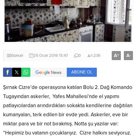
A
A
+
-
Güncel
25 Ocak 2016 15:47
0
1.236
ABONE OL
Şırnak Cizre’de operasyona katılan Bolu 2. Dağ Komando
Tugayından askerler, Yafes Mahallesi’nde el yapımı
patlayıcılardan arındırdıkları sokakta kendilerine dağıtılan
kumanyaları, terk edilen bir evde yedi. Askerler, eve bir
miktar para ve bir not bırakmış. Notta şu yazılar var:
“Hepimiz bu vatanın çocuklarıyız. Cizre halkını seviyoruz.