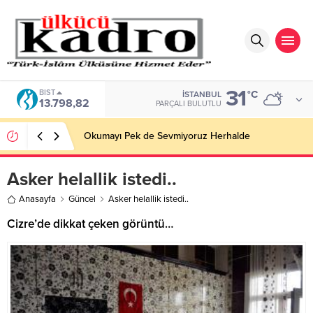
31
BIST
°C
İSTANBUL
13.798,82
PARÇALI BULUTLU
Okumayı Pek de Sevmiyoruz Herhalde
Asker helallik istedi..
Anasayfa
Güncel
Asker helallik istedi..
Cizre’de dikkat çeken görüntü…