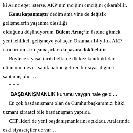
ki Arınç eğer isterse, AKP’nin ıncığını cıncığını çıkarabilir.
Konu kapanmıştır
dedim ama yine de değişik
gelişmelerin yaşanma olasılığı
olduğunu
düşünüyorum.
Bülent
Arınç
‘ın üstüne gitmek
yeni tehlikeli gelişmeye yol açar. O zaman 14 yıllık AKP
iktidarının kirli çamaşırları da pazara dökülebilir.
Böylece siyasal tarih belki de ilk kez kendi iktidar
dönemini devr-i sabık haline getiren bir siyasal gücü
saptamış olur…
* * *
BAŞDANIŞMANLIK
kurumu yaygın hale geldi…
En çok başdanışmanı olan da Cumhurbaşkanımız; bitki
uzmanı ziraatçi bile başdanışman yapıldı..
CHP lideri de yeni başdanışmanlarını açıkladı. Aralarında
eski siyasetçiler de var…