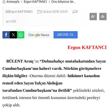
Anasayfa
Ergun KAFTANCI
Onu biliyoruz da…
Ergun KAFTANCI
2 Şubat 2016 23:01
0
A
A
+
-
1.332
ABONE OL
Ergun KAFTANCI
BÜLENT Arınç
‘ın
“Dolmabahçe mutabakatından Sayın
Cumhurbaşkanı’nın haberi vardı. Nitekim görüşmelere
ilişkin bilgiler
-Oturma düzeni dahil-
hükümet kanadını
temsil eden Sayın Yalçın Akdoğan
tarafından
Cumhurbaşkanı’na iletildi”
şeklindeki sözleri,
örtülmek istenen bir önemli konunun üzerindeki perdeyi
çekip aldı.