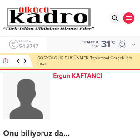
31
ALTIN
°C
İSTANBUL
6.499,25
AÇIK
Okumayı Pek de Sevmiyoruz Herhalde
Ergun KAFTANCI
Onu biliyoruz da…