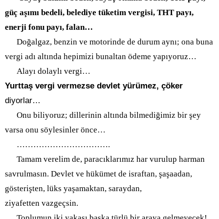
güç aşımı bedeli, belediye tüketim vergisi, THT payı,
enerji fonu payı, falan…
Doğalgaz, benzin ve motorinde de durum aynı; ona buna
vergi adı altında hepimizi bunaltan ödeme yapıyoruz…
Alayı dolaylı vergi…
Yurttaş vergi vermezse devlet yürümez, çöker
diyorlar…
Onu biliyoruz; dillerinin altında bilmediğimiz bir şey
varsa onu söylesinler önce…
…………………………
….
Tamam verelim de, paracıklarımız har vurulup harman
savrulmasın. Devlet ve hükümet de israftan, şaşaadan,
gösterişten, lüks yaşamaktan, saraydan,
ziyafetten vazgeçsin.
Toplumun iki yakası başka türlü bir araya gelmeyecek!