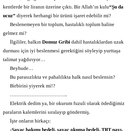
kentlerde bir liranın üzerine çıktı. Bir Allah’ın kulu
“Şu da
ucuz”
diyerek herhangi bir ürünü işaret edebilir mi?
Beslenemeyen bir toplum, hastalıklı toplum haline
gelmez mi?
İlgililer, halkın
Domuz Gribi
dahil hastalıklardan uzak
durması için iyi beslenmesi gerektiğini söyleyip yurttaşa
talimat yağdırıyor…
Beyhude…
Bu parasızlıkta ve pahalılıkta halk nasıl beslensin?
Birbirini yiyerek mi!?
…………………………
…..
Elektrik dedim ya, bir okurum fuzuli olarak ödediğimiz
paraların kalemlerini sıralayıp göndermiş.
İşte onların birkaçı:
-Sayaç bakımı bedeli, sayaç okuma bedeli, TRT payı,