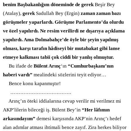
benim Başbakanlığım döneminde de gerek
Beşir Bey
(Atalay),
gerek
Sadullah Bey (Ergin)
zaman zaman bazı
görüşmeler yaparlardı. Görüşme Parlamento’da olurdu
ve özel yapılırdı. Ne resim verilirdi ne dışarıya açıklama
yapılırdı. Ama Dolmabahçe’de öyle bir şeyin yapılmış
olması, karşı tarafın hâdiseyi bir mutabakat gibi lanse
etmeye kalkması tabii çok ciddi bir yanlış olmuştur.
Bu ifade de
Bülent Arınç
‘ın
“Cumhurbaşkanı’nın
haberi vardı”
mealindeki sözlerini teyit ediyor…
Bence konu kapanmıştır!
…………………………
…….
Arınç’ın öteki iddialarına cevap verilir mi verilmez mi
AKP’lilerin bileceği iş. Bülent Bey’in
“Her lâfımın
arkasındayım”
demesi
karşısında AKP’nin Arınç’ı hedef
alan adımlar atması ihtimali bence zayıf. Zira herkes biliyor