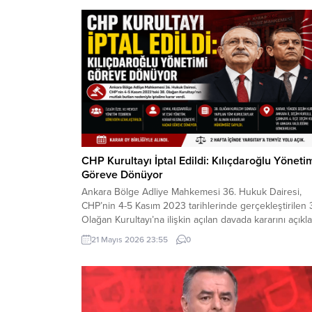
CHP Kurultayı İptal Edildi: Kılıçdaroğlu Yöneti
Göreve Dönüyor
Ankara Bölge Adliye Mahkemesi 36. Hukuk Dairesi,
CHP’nin 4-5 Kasım 2023 tarihlerinde gerçekleştirilen 
Olağan Kurultayı’na ilişkin açılan davada kararını açıkla
Mahkeme, kurultayın “mutlak butlan” gerekçesiyle
21 Mayıs 2026 23:55
0
geçersiz olduğuna hükmederek, kurultayın yapıldığı
tarihten itibaren iptal edilmesine karar verdi. Kararla
birlikte, söz konusu kurultay sonrasında gerçekleştiri
tüm olağan ve olağanüstü kurultayların yanı...