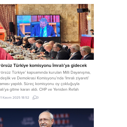
rörsüz Türkiye komisyonu İmralı’ya gidecek
rörsüz Türkiye’ kapsamında kurulan Milli Dayanışma,
deşlik ve Demokrasi Komisyonu’nda ‘İmralı ziyareti’
laması yapıldı. Süreç komisyonu oy çokluğuyla
alı’ya gitme kararı aldı. CHP ve Yeniden Refah
tisi’nin katılmadığı oylamada; AK Parti, MHP, DEM Parti,
21 Kasım 2025 18:52
0
, EMEP, ‘evet’ oyu verirken; DSP, HÜDA-PAR,
okrat Parti, ‘hayır’ oyu verdi. Yeni Yol Grubu ise...