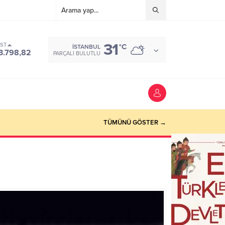
31
IST
°C
İSTANBUL
3.798,82
PARÇALI BULUTLU
TÜMÜNÜ GÖSTER →