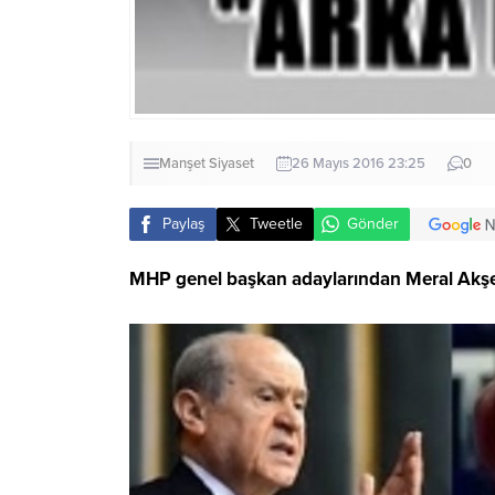
Manşet
Siyaset
26 Mayıs 2016 23:25
0
Paylaş
Tweetle
Gönder
MHP genel başkan adaylarından Meral Akşene