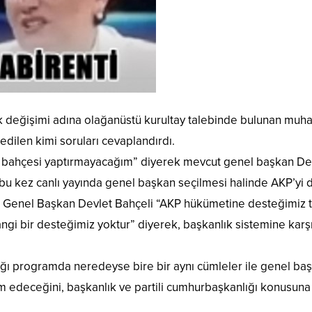
ık değişimi adına olağanüstü kurultay talebinde bulunan muha
edilen kimi soruları cevaplandırdı.
rka bahçesi yaptırmayacağım” diyerek mevcut genel başkan De
bu kez canlı yayında genel başkan seçilmesi halinde AKP’yi d
nel Başkan Devlet Bahçeli “AKP hükümetine desteğimiz terör
gi bir desteğimiz yoktur” diyerek, başkanlık sistemine karşı
ığı programda neredeyse bire bir aynı cümleler ile genel b
edeceğini, başkanlık ve partili cumhurbaşkanlığı konusuna k