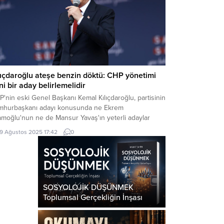
lıçdaroğlu ateşe benzin döktü: CHP yönetimi
ni bir aday belirlemelidir
'nin eski Genel Başkanı Kemal Kılıçdaroğlu, partisinin
mhurbaşkanı adayı konusunda ne Ekrem
amoğlu'nun ne de Mansur Yavaş'ın yeterli adaylar
adığını belirterek yeni bir aday belirlenmesi
19 Ağustos 2025 17:42
0
ektiğini söyledi.
SOSYOLOJİK DÜŞÜNMEK
Toplumsal Gerçekliğin İnşası