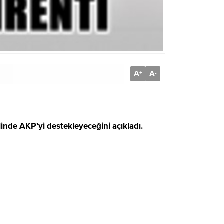
A
A
+
-
inde AKP’yi destekleyeceğini açıkladı.