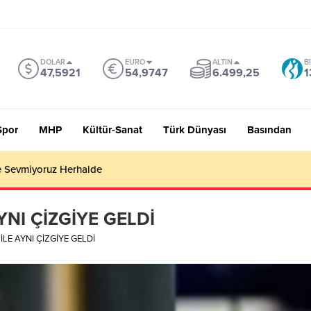
DOLAR
EURO
ALTIN
B
47,5921
54,9747
6.499,25
1
Spor
MHP
Kültür-Sanat
Türk Dünyası
Basından
 Sevmiyoruz Herhalde
YNI ÇİZGİYE GELDİ
İLE AYNI ÇİZGİYE GELDİ