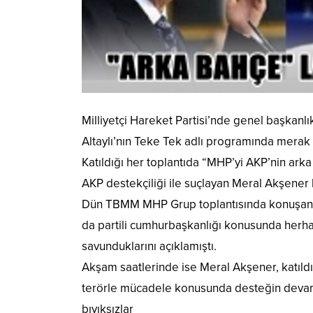
Milliyetçi Hareket Partisi’nde genel başkanl
Altaylı’nın Teke Tek adlı programında merak 
Katıldığı her toplantıda “MHP’yi AKP’nin a
AKP destekçiliği ile suçlayan Meral Akşener 
Dün TBMM MHP Grup toplantısında konuşan Ge
da partili cumhurbaşkanlığı konusunda herhan
savunduklarını açıklamıştı.
Akşam saatlerinde ise Meral Akşener, katıld
terörle mücadele konusunda desteğin devam 
bıyıksızlar