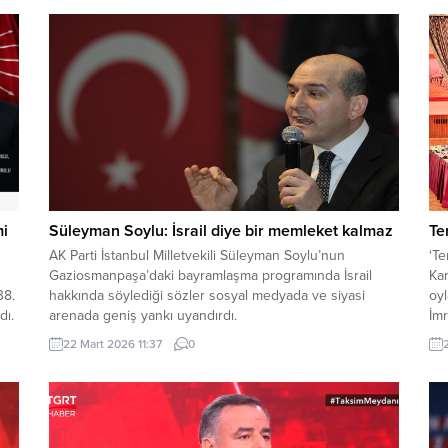
mi
Süleyman Soylu: İsrail diye bir memleket kalmaz
Te
AK Parti İstanbul Milletvekili Süleyman Soylu’nun
‘Te
Gaziosmanpaşa’daki bayramlaşma programında İsrail
Kar
38.
hakkında söylediği sözler sosyal medyada ve siyasi
oy
dı.
arenada geniş yankı uyandırdı.
İmr
Par
22 Mart 2026 11:37
0
TİP
Dem
len