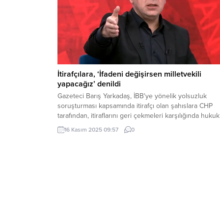
İtirafçılara, ‘İfadeni değişirsen milletvekili
yapacağız’ denildi
Gazeteci Barış Yarkadaş, İBB'ye yönelik yolsuzluk
soruşturması kapsamında itirafçı olan şahıslara CHP
tarafından, itiraflarını geri çekmeleri karşılığında hukuk
destek ve vekil yapılacağı sözünün verildiğini söyledi.
16 Kasım 2025 09:57
0