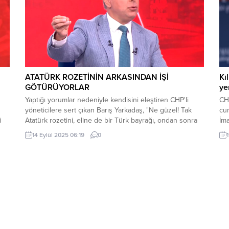
ATATÜRK ROZETİNİN ARKASINDAN İŞİ
Kı
GÖTÜRÜYORLAR
ye
Yaptığı yorumlar nedeniyle kendisini eleştiren CHP'li
CHP
yöneticilere sert çıkan Barış Yarkadaş, "Ne güzel! Tak
cu
i
Atatürk rozetini, eline de bir Türk bayrağı, ondan sonra
İm
arkadan işi götür" dedi.
olm
14 Eylül 2025 06:19
0
ger